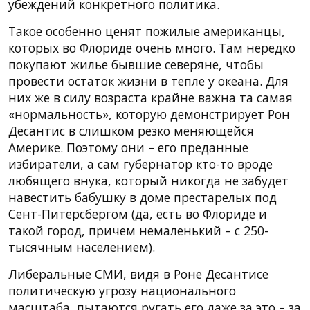
убеждений конкретного политика.
Такое особенно ценят пожилые американцы,
которых во Флориде очень много. Там нередко
покупают жилье бывшие северяне, чтобы
провести остаток жизни в тепле у океана. Для
них же в силу возраста крайне важна та самая
«нормальность», которую демонстрирует Рон
Десантис в слишком резко меняющейся
Америке. Поэтому они – его преданные
избиратели, а сам губернатор кто-то вроде
любящего внука, который никогда не забудет
навестить бабушку в доме престарелых под
Сент-Питерсбергом (да, есть во Флориде и
такой город, причем немаленький – с 250-
тысячным населением).
Либеральные СМИ, видя в Роне Десантисе
политическую угрозу национального
масштаба, пытаются ругать его даже за это – за