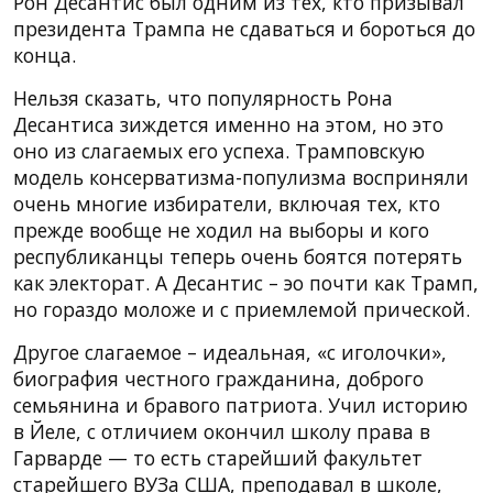
Рон Десантис был одним из тех, кто призывал
президента Трампа не сдаваться и бороться до
конца.
Нельзя сказать, что популярность Рона
Десантиса зиждется именно на этом, но это
оно из слагаемых его успеха. Трамповскую
модель консерватизма-популизма восприняли
очень многие избиратели, включая тех, кто
прежде вообще не ходил на выборы и кого
республиканцы теперь очень боятся потерять
как электорат. А Десантис – эо почти как Трамп,
но гораздо моложе и с приемлемой прической.
Другое слагаемое – идеальная, «с иголочки»,
биография честного гражданина, доброго
семьянина и бравого патриота. Учил историю
в Йеле, с отличием окончил школу права в
Гарварде — то есть старейший факультет
старейшего ВУЗа США, преподавал в школе,