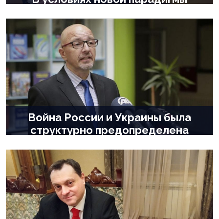
1 год назад |
В мире
,
Политика
,
Экономика
Война России и Украины была
структурно предопределена
1 год назад |
В мире
,
Общество
,
Политика