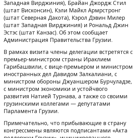
Западная Вирджиния), Брайан Джордж Стил
(штат Висконсин), Кэли Майкл Армрстронг
(штат Северная Дакота), Кэрол Дэвин Милер
(штат Западная Вирджиния) и Рональд Джин
Эстэс (штат Канзас). Об этом сообщает
Администрация Правительства Грузии.
В рамках визита члены делегации встретятся с
премьер-министром страны Ираклием
Гарибашвили, с вице-премьером и министром
иностранных дел Давидом Залкалиани, с
министром обороны Джуаншером Бурчуладзе,
с министром экономики и устойчвого
развития Натией Турнава, а также со своими
грузинскими коллегами — депутатами
Парламента Грузии.
Примечательно, что прибывающие в страну
конгрессмены являются подписантами «Акта
поддержки Грузии», инициированного