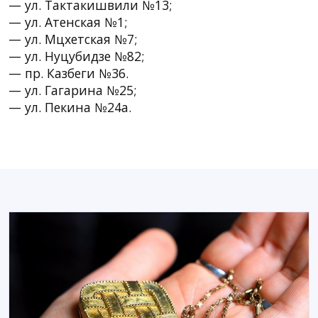
— ул. Тактакишвили №13;
— ул. Атенская №1;
— ул. Мцхетская №7;
— ул. Нуцубидзе №82;
— пр. Казбеги №36.
— ул. Гагарина №25;
— ул. Пекина №24а.