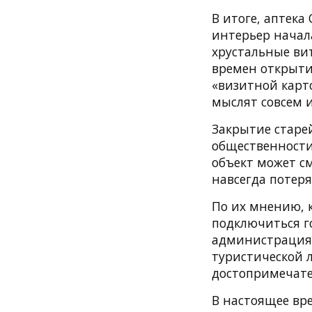
В итоге, аптека
интерьер начала
хрустальные ви
времен открытия
«визитной карт
мыслят совсем 
Закрытие старе
общественности
объект может с
навсегда потеря
По их мнению, 
подключиться г
администрация т
туристической 
достопримечате
В настоящее вр