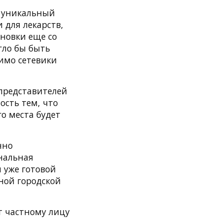
я уникальный
 для лекарств,
новки еще со
огло бы быть
имо сетевики
представителей
сть тем, что
о места будет
нно
нальная
 уже готовой
ной городской
т частному лицу