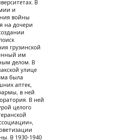
верситетах. В
рмии и
чания войны
ся на дочери
 создании
поиск
ния грузинской
женный им
ным делом. В
лакской улице
ома была
шних аптек,
фармы, в ней
оратория. В ней
урой целого
теранской
ссоциации»,
советизации
ы. В 1930-1940