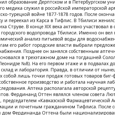
ил образование Дерптском и в Петербургском уни
ого медика служил в российской императорской а
сско-турецкой войне 1877-1878 годов. После окон
у и переехал из Карса в Тифлис. В Тбилиси женил
ха Струве. В конце XIX века активно участвовал в
 городского водопровода Тбилиси. Именно он вел 
имический анализ питьевой воды для водоснабже
огам его работ городские власти выбрали предло
набжения. Позднее он занялся собственным аптеч
основался в трехэтажном доме на тогдашней Соло
еонидзе №8). На его первом этаже и в подвалах д
 склад и лаборатория. Правда, в отличии от ныне
 собой лишь точки продаж готовых товаров биг-
собственное производство и работала научная лаб
следования. Аптека располагала авторской рецепт
тов. Фердинанд Оттен являлся членом совета Лю
, председателем «Кавказской Фармацевтической А
ации и почетным гражданином Тифлиса. После 
 и дом Фердинанда Оттена были национализирован