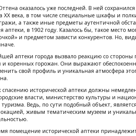
 Оттена оказалось уже последней. В ней сохранилс
 ХХ века, в том числе специальные шкафы и полки
тражи, а также иные предметы аутентичной обста
 аптеки, в 1902 году. Казалось бы, такое место м
очкой» и предметом зависти конкурентов. Но, вид
иначе.
йшей аптеки города вызвало реакцию со стороны 
 и коренных горожан. Они выражают обеспокоенно
менить свой профиль и уникальная атмосфера этог
на.
к спасению исторической аптеки должны немедле
ородские власти, министерство культуры и нацио
уризма. Ведь, по сути подобный объект, является
локацией, живым тематическим музеем и уникаль
льностью.
емя помещение исторической аптеки принадлежи