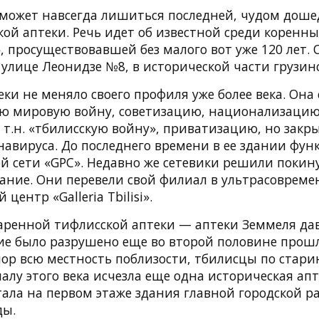
 может навсегда лишиться последней, чудом дош
ой аптеки. Речь идет об известной среди коренны
, просуществовавшей без малого вот уже 120 лет. 
 улице Леонидзе №8, в исторической части грузин
и не меняло своего профиля уже более века. Она
ю мировую войну, советизацию, национализацию
т.н. «тбилисскую войну», приватизацию, но закры
авируса. До последнего времени в ее здании фу
й сети «GPC». Недавно же сетевики решили покин
дание. Они перевели свой филиал в ультрасовреме
центр «Galleria Tbilisi».
аренной тифлисской аптеки — аптеки Земмеля дав
ние было разрушено еще во второй половине прошл
 пор всю местность поблизости, тбилисцы по стар
алу этого века исчезла еще одна историческая апт
тала на первом этаже здания главной городской р
ды.