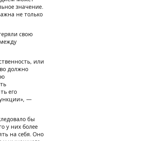
льное значение.
важна не только
теряли свою
 между
ственность, или
тво должно
ию
ить
ть его
функции», —
следовало бы
о у них более
ть на себя. Оно