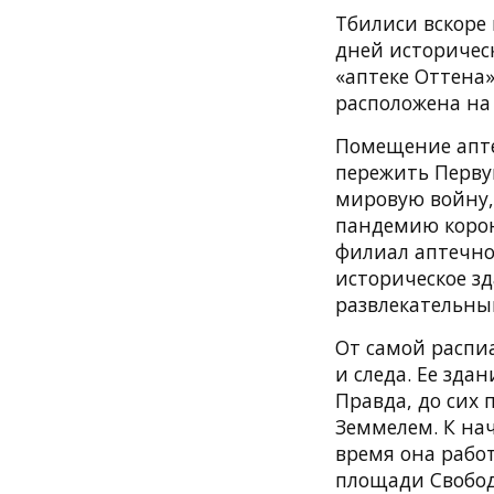
Тбилиси вскоре
дней историческ
«аптеке Оттена»
расположена на
Помещение аптек
пережить Перву
мировую войну, 
пандемию корон
филиал аптечно
историческое з
развлекательный 
От самой распи
и следа. Ее зда
Правда, до сих
Земмелем. К нач
время она рабо
площади Свобо