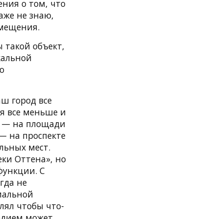
ения о том, что
даже не знаю,
омещения.
 такой объект,
кальной
ю
ш город все
ся все меньше и
а — на площади
— на проспекте
льных мест.
ки Оттена», но
функции. С
гда не
ниальной
лял чтобы что-
ледием может