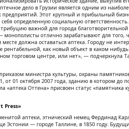
ионализировать историческое здание, выкупив ег
аптечное дело в Грузии является одним из наибол
 предприятий. Этот крупный и прибыльный бизне
а себя определенную социальную ответственность.
нтрибуцию важной для города благотворительной 
— монополисты отлично зарабатывают для того, 
ом месте должна оставаться аптека. Городу не интер
же рентабельной, как новый объект в каком нибуд
ном торговом центре, или нет», — подчеркнула Т
приказом министра культуры, охраны памятников
1, от 01 октября 2007 года, зданию в котором до п
ла «аптека Оттена» присвоен статус «памятника к
t Press»
менитой аптеки, этнический немец Фердинад Кар
це Эстонии — городе Таллине, в 1850 году. Будущ