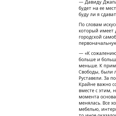
— Давиду Джапар
будет на ее мес
буду ли я сдава
По словам иску
который имеет 
городской само
первоначальну
— «К сожалению
больше и больше
меньше. К прим
Свободы, были 
Руставели. За п
Крайне важно с
вместе с этим, 
момента основа
менялась. Все х
мебелью, интерь
то иное оказало