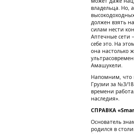
может даже нац
владельца. Но, 
высокодоходных
должен взять н
силам нести ко
Аптечные сети 
себе это. На эт
она настолько 
ультрасовремен
Амашукели.
Напомним, что 
Грузии за №3/18
времени работа
наследия».
СПРАВКА «Smar
Основатель зна
родился в столи