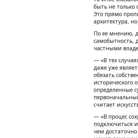
быть не только 
Это прямо пропи
архитектура, н
По ее мнению, 
самобытность, 
частными владе
— «В тех случая
даже уже являе
обязать собств
исторического о
определенные су
первоначальный
считает искусст
— «В процес со
подключиться и
чем достаточно 