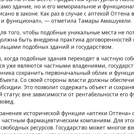
само здание, но и его мемориальное и функциона
сано в законе. Как раз в случае с аптекой Оттена 
о и функционал», — отметила Тамары Амашукели.
для того, чтобы подобные уникальные места не по
должна быть внедрена практика договоренностей
льцами подобных зданий и государством.
х, когда подобные здания переходят в частную соб
тся уже являются частными владениями, государс
енника сохранить первоначальный облик и функц
бъекта. Со своей стороны власти должны обеспеч
бсидии. Это позволит содержать объект и сохраня
 статус вне зависимости от рентабельности его 
вовед.
хранения исторической функции «аптеки Оттена» 
 частным фармацевтическим компаниям. Для этог
свободных ресурсов. Государство может многое взя