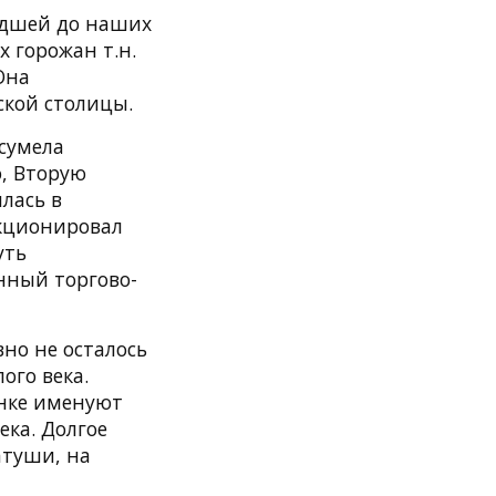
едшей до наших
х горожан т.н.
Она
ской столицы.
 сумела
, Вторую
лась в
нкционировал
уть
нный торгово-
но не осталось
ого века.
инке именуют
ека. Долгое
атуши, на