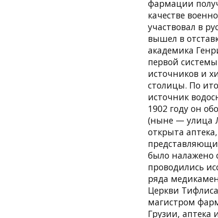
фармации получ
качестве военн
участвовал в ру
вышел в отставк
академика Генри
первой системы
источников и х
столицы. По ит
источник водос
1902 году он об
(ныне — улица Л
открыта аптека,
представляющих
было налажено 
проводились ис
ряда медикамен
Церкви Тифлиса
магистром фарм
Грузии, аптека