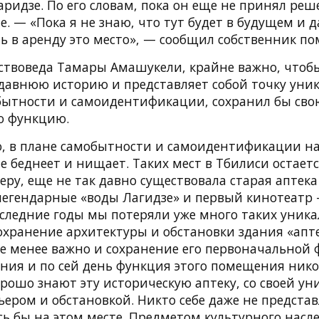
идзе. По его словам, пока он еще не принял реш
те. — «Пока я не знаю, что тут будет в будущем и 
ть в аренду это место», — сообщил собственник п
сствоведа Тамары Амашукели, крайне важно, чтобы
давнюю историю и представляет собой точку уни
бытности и самоидентификации, сохранил бы сво
ю функцию.
, в плане самобытности и самоидентификации на
 беднеет и нищает. Таких мест в Тбилиси остает
еру, еще не так давно существовала старая аптек
легендарные «воды Лагидзе» и первый кинотеатр 
оследние годы мы потеряли уже много таких уника
охранение архитектуры и обстановки здания «апте
не менее важно и сохранение его первоначальной 
ния и по сей день функция этого помещения нико
орошо знают эту историческую аптеку, со своей у
ером и обстановкой. Никто себе даже не представ
сь бы на этом месте. Предметом культурного нас