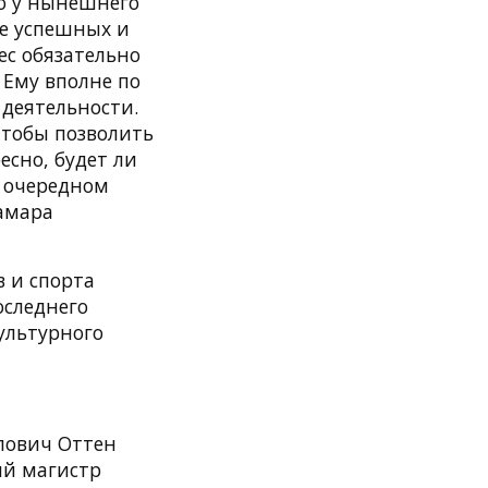
о у нынешнего
ее успешных и
с обязательно
 Ему вполне по
деятельности.
чтобы позволить
есно, будет ли
ь очередном
амара
 и спорта
оследнего
ультурного
лович Оттен
ий магистр