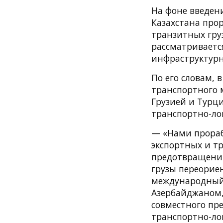
На фоне введен
Казахстана про
транзитных гру
рассматриваетс
инфраструктурн
По его словам,
транспортного 
Грузией и Турц
транспортно-ло
— «Нами прора
экспортных и т
предотвращению
грузы переорие
международный
Азербайджаном,
совместного пр
транспортно-ло