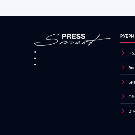
РУБРИ
По
Эк
Би
Об
В 