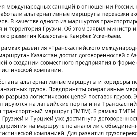
ия международных санкций в отношении России, 
работали альтернативные маршруты перевозки эк
зов. В качестве одного из маршуртов транспортир
я и территория Грузии. Об этом заявил министр 
ого развития Казахстана Каирбек Ускенбаев.
 в рамках развития «Транскаспийского международ
маршрута» Казахстан достиг договоренностей с А
ией о создании совместного предприятия в форм
гистической компании.
ботаны альтернативные маршруты и коридоры пе
ранзитных грузов. Предприняты оперативные мер
 разрыва логистических цепей поставок грузов. 
нтируются на латвийские порты и на Транскаспи
 транспортный маршрут (ТМТМ). В рамках ТМТМ 
 Грузией и Турцией уже достигнута договореннос
едприятия на маршруте по аналогии с объединен
гистической компанией. Для развития грузоперев