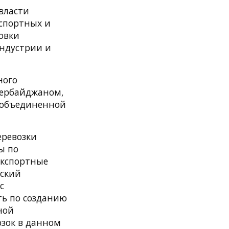
власти
спортных и
овки
индустрии и
ного
зербайджаном,
е объединенной
ревозки
ы по
Экспортные
йский
с
ть по созданию
ной
озок в данном