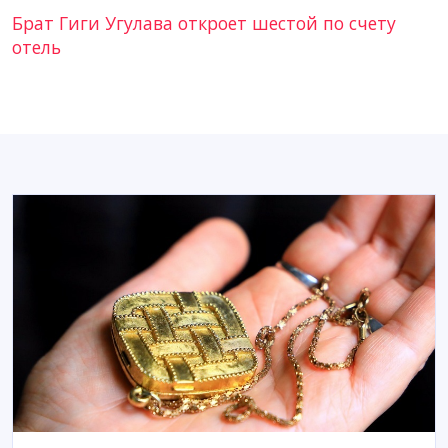
Брат Гиги Угулава откроет шестой по счету
отель