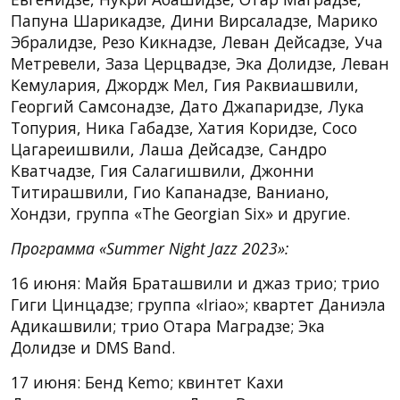
Папуна Шарикадзе, Дини Вирсаладзе, Марико
Эбралидзе, Резо Кикнадзе, Леван Дейсадзе, Уча
Метревели, Заза Церцвадзе, Эка Долидзе, Леван
Кемулария, Джордж Мел, Гия Раквиашвили,
Георгий Самсонадзе, Дато Джапаридзе, Лука
Топурия, Ника Габадзе, Хатия Коридзе, Сосо
Цагареишвили, Лаша Дейсадзе, Сандро
Кватчадзе, Гия Салагишвили, Джонни
Титирашвили, Гио Капанадзе, Ваниано,
Хондзи, группа «The Georgian Six» и другие.
Программа «Summer Night Jazz 2023»:
16 июня: Майя Браташвили и джаз трио; трио
Гиги Цинцадзе; группа «Iriao»; квартет Даниэла
Адикашвили; трио Отара Маградзе; Эка
Долидзе и DMS Band.
17 июня: Бенд Kemo; квинтет Кахи