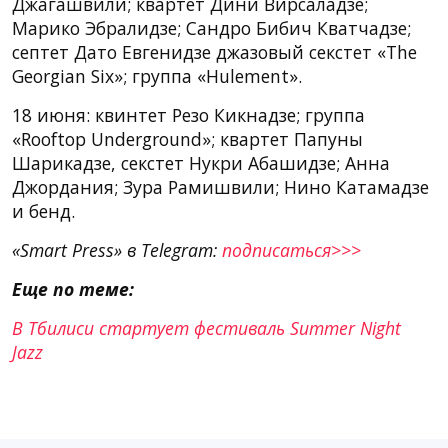
Джагашвили; квартет Дини Вирсаладзе;
Марико Эбралидзе; Сандро Бибич Кватчадзе;
септет Дато Евгенидзе джазовый секстет «The
Georgian Six»; группа «Hulement».
18 июня: квинтет Резо Кикнадзе; группа
«Rooftop Underground»; квартет Папуны
Шарикадзе, секстет Нукри Абашидзе; Анна
Джордания; Зура Рамишвили; Нино Катамадзе
и бенд.
«Smart Press» в Telegram:
подписаться>>>
Еще по теме:
В Тбилиси стартует фестиваль Summer Night
Jazz