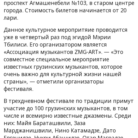
проспект Агмашенебели №103, в старом центре
города. Стоимость билетов начинается от 20
лари.
Данное культурное меропритяие проводится
уже в четвертый раз под эгидой Мэрии
Тбилиси. Его организатором является
«Ассоциация музыкантов ZMG-ART». — «Это
совместное специальное мероприятие
известных грузинских музыкантов, которое
очень важно для культурной жизни нашей
страны», — отметили организаторы
фестиваля.
В трехдневном фестивале по традиции примут
участие до 100 грузинских музыкантов, в том
числе и всемирно известные джазмены. Среди
них: Майя Бараташвили, Заза
Марджанишвили, Нино Катамадзе, Дато
Евгенидзе, Нукри Абашидзе, Отар Маградзе,