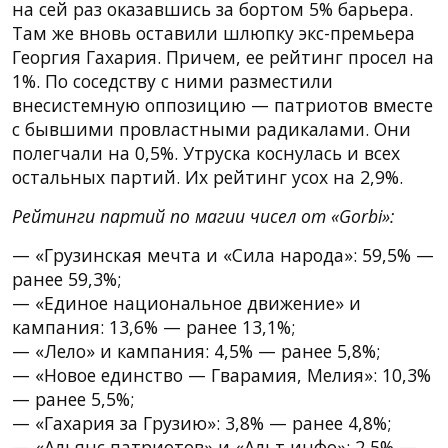
на сей раз оказавшись за бортом 5% барьера.
Там же вновь оставили шлюпку экс-премьера
Георгия Гахария. Причем, ее рейтинг просел на
1%. По соседству с ними разместили
внесистемную оппозицию — патриотов вместе
с бывшими провластными радикалами. Они
полегчали на 0,5%. Утруска коснулась и всех
остальных партий. Их рейтинг усох на 2,9%.
Рейтинги партий по магии чисел от «Gorbi»:
— «Грузинская мечта и «Сила народа»: 59,5% —
ранее 59,3%;
— «Единое национальное движение» и
кампания: 13,6% — ранее 13,1%;
— «Лело» и кампания: 4,5% — ранее 5,8%;
— «Новое единство — Гварамия, Мелия»: 10,3%
— ранее 5,5%;
— «Гахария за Грузию»: 3,8% — ранее 4,8%;
— «Альянс патриотов» и «Альт инфо»: 2,5% —