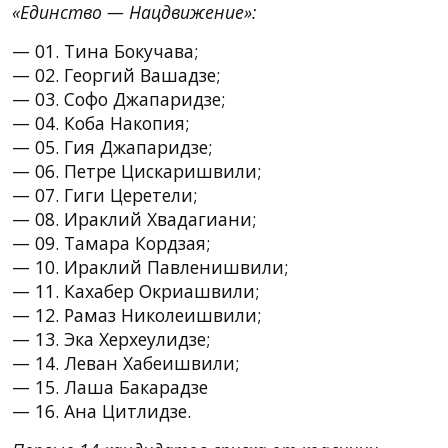
«Единство — Нацдвижение»:
— 01. Тина Бокучава;
— 02. Георгий Вашадзе;
— 03. Софо Джапаридзе;
— 04. Коба Накопия;
— 05. Гия Джапаридзе;
— 06. Петре Цискаришвили;
— 07. Гиги Церетели;
— 08. Ираклий Хвадагиани;
— 09. Тамара Кордзая;
— 10. Ираклий Павленишвили;
— 11. Кахабер Окриашвили;
— 12. Рамаз Николеишвили;
— 13. Эка Херхеулидзе;
— 14. Леван Хабеишвили;
— 15. Лаша Бакарадзе
— 16. Ана Цитлидзе.