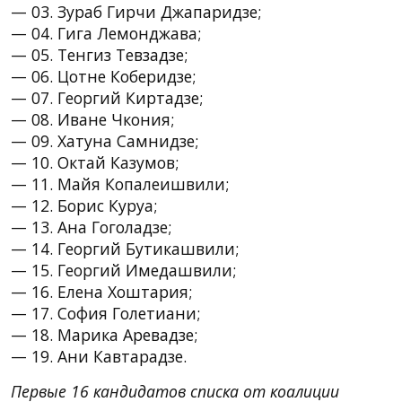
— 03. Зураб Гирчи Джапаридзе;
— 04. Гига Лемонджава;
— 05. Тенгиз Тевзадзе;
— 06. Цотне Коберидзе;
— 07. Георгий Киртадзе;
— 08. Иване Чкония;
— 09. Хатуна Самнидзе;
— 10. Октай Казумов;
— 11. Майя Копалеишвили;
— 12. Борис Куруа;
— 13. Ана Гоголадзе;
— 14. Георгий Бутикашвили;
— 15. Георгий Имедашвили;
— 16. Елена Хоштария;
— 17. София Голетиани;
— 18. Марика Аревадзе;
— 19. Ани Кавтарадзе.
Первые 16 кандидатов списка от коалиции