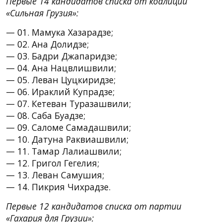
Первые 14 кандидатов списка от коалиции
«Сильная Грузия»:
— 01. Мамука Хазарадзе;
— 02. Ана Долидзе;
— 03. Бадри Джапаридзе;
— 04. Ана Нацвлишвили;
— 05. Леван Цуцкиридзе;
— 06. Ираклий Купрадзе;
— 07. Кетеван Туразашвили;
— 08. Саба Буадзе;
— 09. Саломе Самадашвили;
— 10. Датуна Раквиашвили;
— 11. Тамар Лалиашвили;
— 12. Григол Гегелия;
— 13. Леван Самушия;
— 14. Пикрия Чихрадзе.
Первые 12 кандидатов списка от партии
«Гахария для Грузии»: