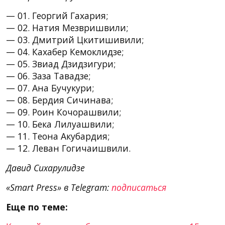
— 01. Георгий Гахария;
— 02. Натия Мезвришвили;
— 03. Дмитрий Цкитишивили;
— 04. Кахабер Кемоклидзе;
— 05. Звиад Дзидзигури;
— 06. Заза Тавадзе;
— 07. Ана Бучукури;
— 08. Бердия Сичинава;
— 09. Роин Кочорашвили;
— 10. Бека Лилуашвили;
— 11. Теона Акубардия;
— 12. Леван Гогичаишвили.
Давид Сихарулидзе
«Smart Press» в Telegram:
подписаться
Еще по теме: