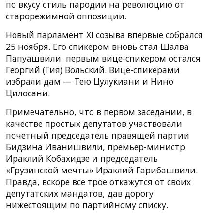
по вкусу стиль пародии на революцию от
старорежимной оппозиции.
Новый парламент XI созыва впервые собрался
25 ноября. Его спикером вновь стал Шалва
Папуашвили, первым вице-спикером остался
Георгий (Гия) Вольский. Вице-спикерами
избрали дам — Тею Цулукиани и Нино
Цилосани.
Примечательно, что в первом заседании, в
качестве простых депутатов участвовали
почетный председатель правящей партии
Бидзина Иванишвили, премьер-министр
Ираклий Кобахидзе и председатель
«Грузинской мечты» Ираклий Гарибашвили.
Правда, вскоре все трое откажутся от своих
депутатских мандатов, дав дорогу
нижестоящим по партийному списку.