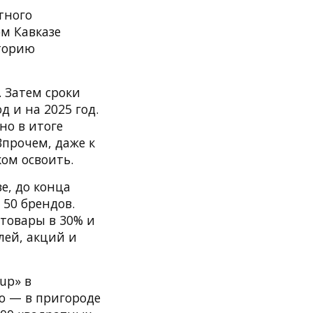
тного
м Кавказе
сторию
. Затем сроки
д и на 2025 год.
но в итоге
Впрочем, даже к
ом освоить.
зе, до конца
 50 брендов.
 товары в 30% и
лей, акций и
up» в
ло — в пригороде