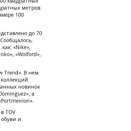
500 квадратных
дратных метров.
змере 100
редставлено до 70
 Сообщалось,
как: «Nike»,
nko», «Wolford»,
w Trend». В нем
 коллекций
ованных новинок
Dominguez», а
Portmeirion».
 в TOV
 обуви и