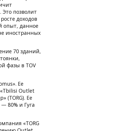
личит
 Это позволит
 росте доходов
й опыт, данное
не иностранных
ение 70 зданий,
стоянки,
ой фазы в TOV
omus». Ее
bilisi Outlet
p» (TORG). Ее
 — 80% и Гуга
компания «TORG
влению Outlet