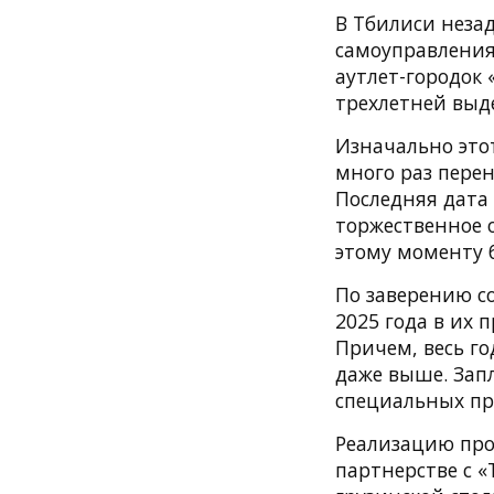
В Тбилиси неза
самоуправления
аутлет-городок «
трехлетней выд
Изначально этот
много раз перен
Последняя дата 
торжественное о
этому моменту б
По заверению соо
2025 года в их 
Причем, весь го
даже выше. Зап
специальных пр
Реализацию прое
партнерстве с «