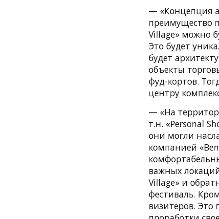
— «Концепция ау
преимущество п
Village» можно 
Это будет уник
будет архитект
объекты торгов
фуд-кортов. Тог
центру комплек
— «На территори
т.н. «Personal 
они могли насл
компанией «Bene
комфортабельны
важных локаций,
Village» и обра
фестиваль. Кро
визитеров. Это
проработки сво