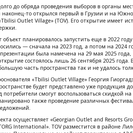
долго до обряда проведения выборов в органы мес
 наконец-то открылся первый в Грузии и на Южно
Tbilisi Outlet Village» (TOV). Его открытие имеет и
ержки.
 объект планировалось запустить еще в 2022 году
осились — сначала на 2023 год, а потом на 2024 го
презентации была намечена на 29 мая 2025 года, 
ткрытие состоялось лишь 26 сентября 2025 года. 
ольшую часть пространства так и не удалось толк
снователя «Tbilisi Outlet Village» Георгия Гиоргад
пространстве будет представлено уже продукция до
д потребители смогут воспользоваться скидкой на
ланировано также проведение различных фестива
едложений.
кта осуществляет «Georgian Outlet and Resorts Gro
TORG International». TOV разместится в районе Ли