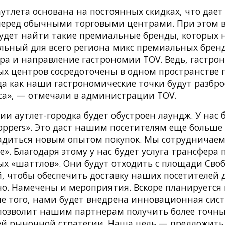
тлета основана на постоянных скидках, что дает
еред обычными торговыми центрами. При этом в «T
будет найти такие премиальные бренды, которых н
альный для всего региона микс премиальных брен
ура и направление гастрономии TOV. Ведь, гастро
ых центров сосредоточены в одном пространстве 
да как наши гастрономические точки будут разбро
са», — отмечали в администрации TOV.
и аутлет-городка будет обустроен лаундж. У нас 
Shoppers». Это даст нашим посетителям еще больше
адиться новым опытом покупок. Мы сотрудничае
». Благодаря этому у нас будет услуга трансфера
х «шаттлов». Они будут отходить с площади Своб
 чтобы обеспечить доставку наших посетителей до 
тно. Намечены и мероприятия. Вскоре планируется
ме того, нами будет внедрена инновационная сист
 позволит нашим партнерам получить более точн
ей рыночной стратегии. Наша цель — предложить