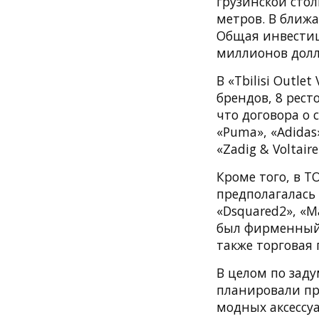
грузинской сто
метров. В ближ
Общая инвестиц
миллионов дол
В «Tbilisi Outle
брендов, 8 рест
что договора о 
«Puma», «Adidas»
«Zadig & Voltaire
Кроме того, в T
предполагалась
«Dsquared2», «M
был фирменный 
также торговая 
В целом по заду
планировали пр
модных аксессу