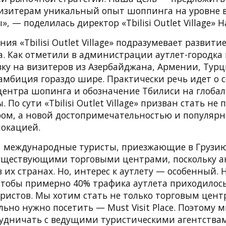
изитерам уникальный опыт шоппинга на уровне 
», — поделилась директор «Tbilisi Outlet Village» 
ния «Tbilisi Outlet Village» подразумевает развит
. Как отметили в администрации аутлет-городка 
вку на визитеров из Азербайджана, Армении, Турц
 амбиция гораздо шире. Практически речь идет о 
центра шопинга и обозначение Тбилиси на глобал
 По сути «Tbilisi Outlet Village» призван стать не
ом, а новой достопримечательностью и популяр
локацией.
, международные туристы, приезжающие в Грузи
уществующими торговыми центрами, поскольку 
в их странах. Но, интерес к аутлету — особенный.
 чтобы примерно 40% трафика аутлета приходилос
ристов. Мы хотим стать не только торговым центр
льно нужно посетить — Must Visit Place. Поэтому 
удничать с ведущими туристическими агентства