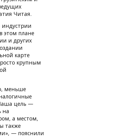
ведущих
Натия Читая.
ие индустрии
в этом плане
ии и других
создании
ьной карте
 просто крупным
ной
ю, меньше
аналогичные
 Наша цель —
ь на
ом, а местом,
мы также
ми», — пояснили