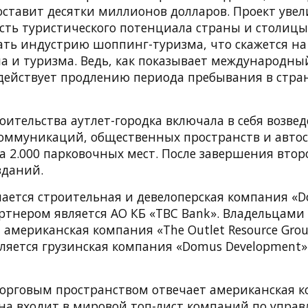
оставит десятки миллионов долларов. Проект уве
сть туристического потенциала страны и столицы.
ать индустрию шоппинг-туризма, что скажется на
ла и туризма. Ведь, как показывает международны
действует продлению периода пребывания в стра
оительства аутлет-городка включала в себя возвед
 коммуникаций, общественных пространств и авто
а 2.000 парковочных мест. После завершения втор
зданий.
ается строительная и девелоперская компания «D
нером является АО КБ «TBC Bank». Владельцами «T
я американская компания «The Outlet Resource Grou
ляется грузинская компания «Domus Development»
торговым пространством отвечает американская 
 Она входит в мировой топ-лист компаний по упра