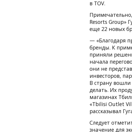
в TOV.
Примечательно,
Resorts Group» 
еще 22 новых бр
— «Благодаря про
бренды. К приме
приняли решени
начала перегово
они не предста
инвесторов, пар
В страну вошли 
делать. Их про
магазинах Тбили
«Tbilisi Outlet
рассказывал Гуг
Следует отметит
значение для эк