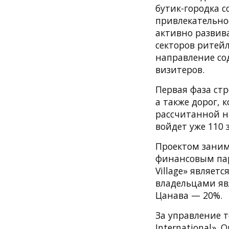
бутик-городка с
привлекательно
активно развив
секторов ритей
направление со
визитеров.
Первая фаза стр
а также дорог,
рассчитанной н
войдет уже 110 
Проектом заним
финансовым парт
Village» являетс
владельцами яв
Цанава — 20%.
За управление 
International».