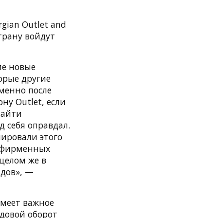
ian Outlet and
страну войдут
гие новые
торые другие
менно после
ну Outlet, если
найти
д себя оправдал.
нировали этого
в фирменных
 целом же в
ндов», —
 имеет важное
одовой оборот