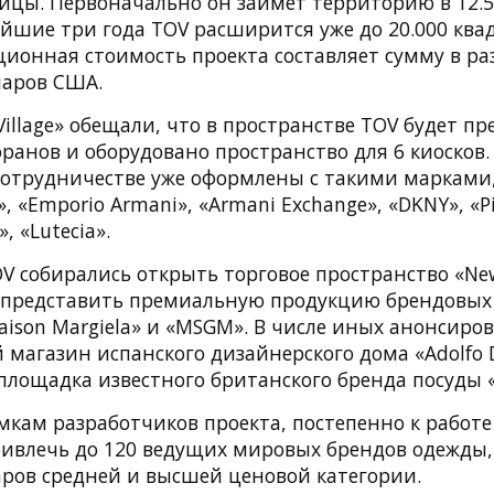
лицы. Первоначально он займет территорию в 12.
айшие три года TOV расширится уже до 20.000 ква
ионная стоимость проекта составляет сумму в ра
ларов США.
t Village» обещали, что в пространстве TOV будет п
оранов и оборудовано пространство для 6 киосков.
сотрудничестве уже оформлены с такими марками, 
, «Emporio Armani», «Armani Exchange», «DKNY», «Pi
», «Lutecia».
OV собирались открыть торговое пространство «Ne
 представить премиальную продукцию брендовых
aison Margiela» и «MSGM». В числе иных анонсир
магазин испанского дизайнерского дома «Adolfo 
площадка известного британского бренда посуды «
мкам разработчиков проекта, постепенно к работе
ивлечь до 120 ведущих мировых брендов одежды,
аров средней и высшей ценовой категории.