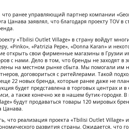
 что ранее управляющий партнер компании «Georg
Гуга Цанава заявлял, что благодаря проекту TOV в 
енда.
екту «Tbilisi Outlet Village» в страну войдут мно
ру, «Pinko», «Patrizia Pepe», «Donna Karan» и неко
е открыть свои фирменные магазины в Грузии и
ров с нами. Дело в том, что бренды не заходят в зо
влены на местном рынке сбыта. Мы помогали им 
тнеров, договориться с ритейлерами. Такой подхо
еще 22 новых бренда, которые ранее даже не пла
дукция будет представлена в торговых центрах и 
си, а также конечно же в нашем бутик-городке. В
 Village» будут продаваться товары 120 мировых бре
а Цанава.
ь, что реализация проекта «Tbilisi Outlet Village»
ономического развития страны. Ожидается, что г