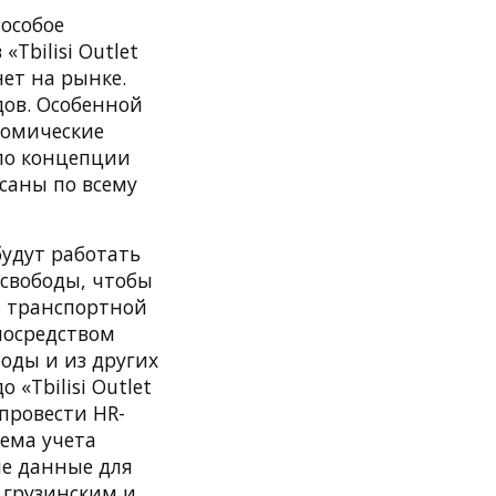
 особое
bilisi Outlet
ет на рынке.
дов. Особенной
номические
по концепции
саны по всему
будут работать
 свободы, чтобы
м транспортной
 посредством
оды и из других
«Tbilisi Outlet
 провести HR-
ема учета
ые данные для
 грузинским и