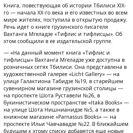
Книга, повествующая об истории Тбилиси XIX-
го — начала XX-го века и его известных во всем
мире жителях, поступила в открытую продажу.
Речь идет о книге грузинского писателя
Вахтанга Мгеладзе «Тифлис и тифлисцы». Об
этом сообщили в ее издательской группе.
— «На данный момент книга «Тифлис и
тифлисцы» Вахтанга Мгеладзе уже доступна в
розничных сетях Тбилиси. Она представлена в
художественной галерее «Licht Gallery» — на
улице Галактиона Табидзе №19, в старейшем
сувенирном магазине грузинской столицы —
на проспекте Шота Руставели №26, в
букинистическом пространстве «Itaka Books» —
на улице Шота Нишнианидзе №5, а также в
книжном магазине «Parnassus Books» — на
проспекте Ильи Чавчавадзе №22. В ближайшем
будущем к этому списку добавятся еще новые