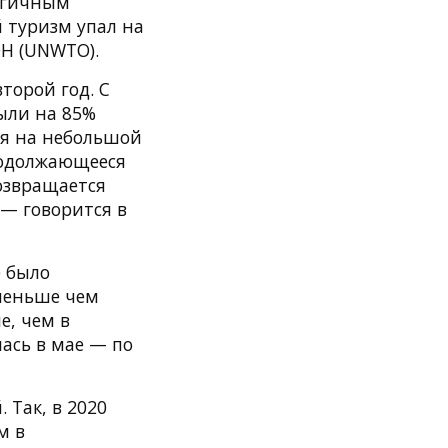
логичным
 туризм упал на
ОН (UNWTO).
торой год. С
ыли на 85%
ря на небольшой
родолжающееся
озвращается
— говорится в
е было
меньше чем
е, чем в
ась в мае — по
 Так, в 2020
м в