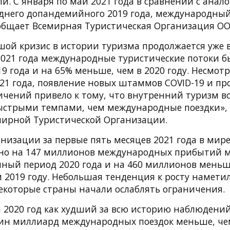
и. С января по май 2021 года в сравнении с ана
днего допандемийного 2019 года, международный
ообщает Всемирная Туристическая Организация О
ой кризис в истории туризма продолжается уже в
2021 года международные туристические потоки б
9 года и на 65% меньше, чем в 2020 году. Несмот
2021 года, появление новых штаммов COVID-19 и п
ичений привело к тому, что внутренний туризм в
быстрыми темпами, чем международные поездки», 
ирной Туристической Организации.
низации за первые пять месяцев 2021 года в мир
ано на 147 миллионов международных прибытий 
чный период 2020 года и на 460 миллионов меньш
2019 году. Небольшая тенденция к росту наметил
некоторые страны начали ослаблять ограничения.
2020 год как худший за всю историю наблюдений.
дин миллиард международных поездок меньше, че