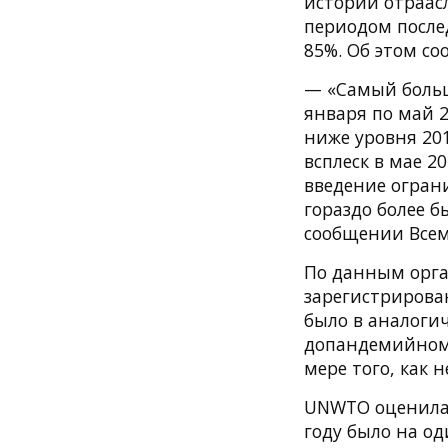
истории отраасл
периодом после
85%. Об этом с
— «Самый больш
января по май 
ниже уровня 201
всплеск в мае 
введение огран
гораздо более 
сообщении Всем
По данным орга
зарегистриров
было в аналоги
допандемийном 
мере того, как 
UNWTO оценила 
году было на о