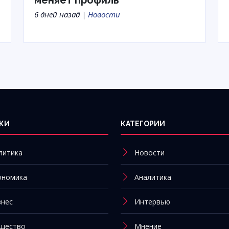
меняет профиль
6 дней назад |
Новости
КИ
КАТЕГОРИИ
литика
Новости
ономика
Аналитика
знес
Интервью
щество
Мнение