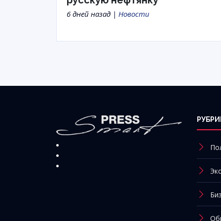
русскую нефтянку
6 дней назад |
Новости
РУБРИ
По
Эк
Би
Об