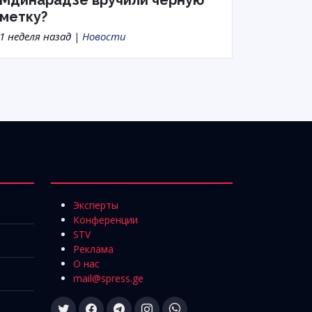
Мдинарадзе вручили черную
метку?
1 неделя назад |
Новости
Эксперты
Конференции
STV
Реклама
О нас
mail@spress.ge