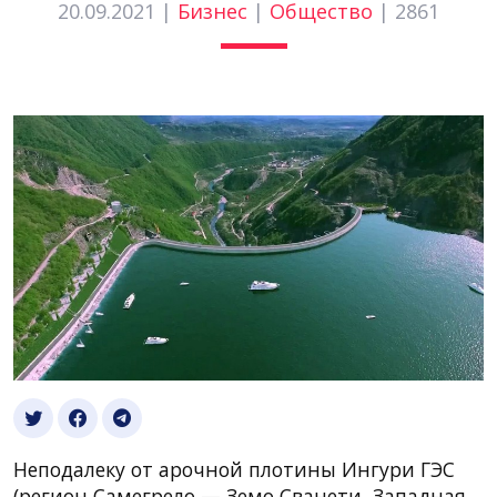
20.09.2021 |
Бизнес
|
Общество
|
2861
Неподалеку от арочной плотины Ингури ГЭС
(регион Самегрело — Земо Сванети, Западная