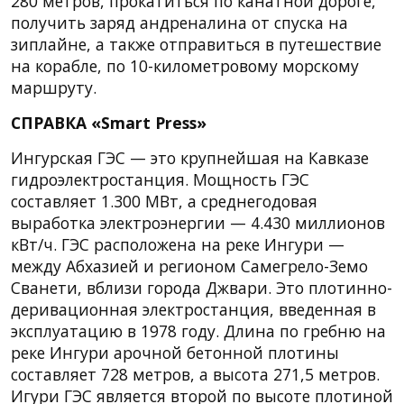
280 метров, прокатиться по канатной дороге,
получить заряд андреналина от спуска на
зиплайне, а также отправиться в путешествие
на корабле, по 10-километровому морскому
маршруту.
СПРАВКА «Smart Press»
Ингурская ГЭС — это крупнейшая на Кавказе
гидроэлектростанция. Мощность ГЭС
составляет 1.300 МВт, а среднегодовая
выработка электроэнергии — 4.430 миллионов
кВт/ч. ГЭС расположена на реке Ингури —
между Абхазией и регионом Самегрело-Земо
Сванети, вблизи города Джвари. Это плотинно-
деривационная электростанция, введенная в
эксплуатацию в 1978 году. Длина по гребню на
реке Ингури арочной бетонной плотины
составляет 728 метров, а высота 271,5 метров.
Игури ГЭС является второй по высоте плотиной