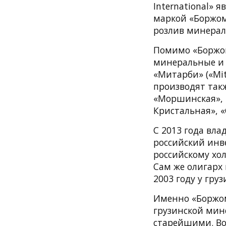
International»
маркой «Боржоми
розлив минераль
Помимо «Боржом
минеральные и р
«Митарби» («Mit
производят такж
«Моршинская», «
Кристальная», «
С 2013 года вл
российский инв
российскому хо
Сам же олигарх 
2003 году у гру
Именно «Боржом
грузинской мин
старейшими. Во