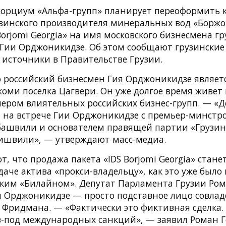
сорциум «Альфа-групп» планирует переоформить
узинского производителя минеральных вод «Борж
orjomi Georgia» на имя московского бизнесмена гр
Гии Орджоникидзе. Об этом сообщают грузинские
 источники в Правительстве Грузии.
о российский бизнесмен Гия Орджоникидзе являет
жоми поселка Цагвери. Он уже долгое время живет 
нером влиятельных российских бизнес-групп. — «Д
 на встрече Гии Орджоникидзе с премьер-минстр
ашвили и основателем правящей партии «Грузин
швили», — утверждают масс-медиа.
т, что продажа пакета «IDS Borjomi Georgia» стан
даче актива «прокси-владельцу», как это уже было
нским «Билайном». Депутат Парламента Грузии Ро
ия Орджоникидзе — просто подставное лицо совлад
 Фридмана. — «Фактически это фиктивная сделка.
з-под международных санкций», — заявил Роман Г