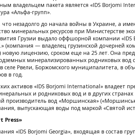
м владельцем пакета является «IDS Borjomi Inter
ура «Альфа-групп».
 что незадолго до начала войны в Украине, а име
тство минеральных ресурсов при Министерстве эк
звития Грузии выдало оффшорной компании «IDS 
.V.» (компания — владелец грузинской дочерней ко
») новую лицензию, сроком еще на 25 лет. Она пр
одземных минерализированных родниковых вод с 
 селе Рвели, Боржомского муниципалитета, в объ
ов в год.
их активов «IDS Borjomi International» владеет 
инеральных и родниковых вод и в других странах 
ий производитель вод «Моршинская» («Моршинська
пания, выпускающая воды под маркой «Святой ист
t Press»
ания «IDS Borjomi Georgia», входящая в состав гру