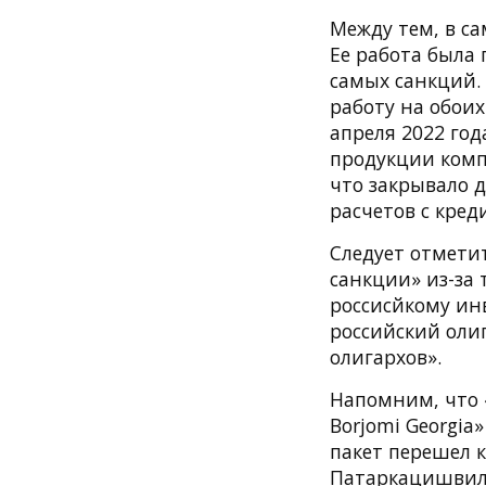
Между тем, в с
Ее работа была 
самых санкций.
работу на обоих
апреля 2022 го
продукции комп
что закрывало 
расчетов с кред
Следует отметит
санкции» из-за
россисйкому ин
российский оли
олигархов».
Напомним, что 
Borjomi Georgia»
пакет перешел к
Патаркацишвили