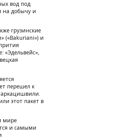
ных вод под
и на добычу и
кже грузинские
 («Bakuriani») и
дпрития
: «Эдельвейс»,
авецкая
яется
ет перешел к
атаркацишвили.
ли этот пакет в
м мире
тся и самыми
и