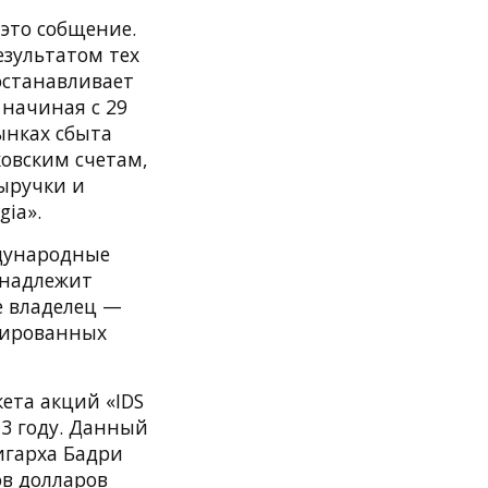
это собщение.
езультатом тех
останавливает
 начиная с 29
ынках сбыта
овским счетам,
ыручки и
gia».
ждународные
инадлежит
е владелец —
нированных
ета акций «IDS
013 году. Данный
игарха Бадри
ов долларов