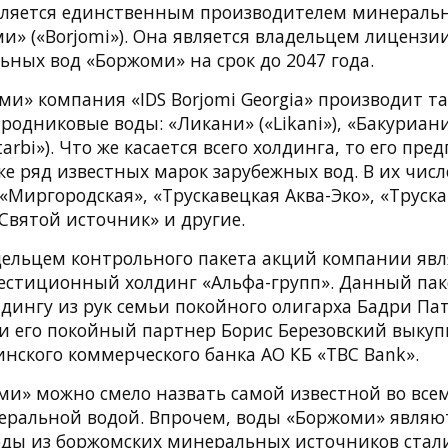
 является единственным производителем минераль
» («Borjomi»). Она является владельцем лицензи
ных вод «Боржоми» на срок до 2047 года.
и» компания «IDS Borjomi Georgia» производит та
одниковые воды: «Ликани» («Likani»), «Бакуриани»
arbi»). Что же касается всего холдинга, то его пре
е ряд известных марок зарубежных вод. В их числе
Миргородская», «Трускавецкая Аква-Эко», «Труск
Святой источник» и другие.
адельцем контрольного пакета акций компании явл
естиционный холдинг «Альфа-групп». Данный пак
лдингу из рук семьи покойного олигарха Бадри П
и его покойный партнер Борис Березовский выкупи
зинского коммерческого банка АО КБ «TBC Bank».
и» можно смело назвать самой известной во все
еральной водой. Впрочем, воды «Боржоми» являю
ды из боржомских минеральных источников стал