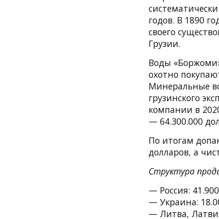
систематически
годов. В 1890 г
своего существ
Грузии.
Воды «Боржоми»
охотно покупаю
Минеральные во
грузинского эк
компании в 2020
— 64.300.000 до
По итогам допа
долларов, а чис
Структура прода
— Россия: 41.90
— Украина: 18.0
— Литва, Латвия