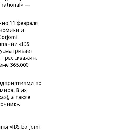
national» —
нно 11 февраля
ономики и
Borjomi
мпании «IDS
едусматривает
трех скважин,
еме 365.000
предприятиями по
мира. В их
»), а также
очник».
ппы «IDS Borjomi