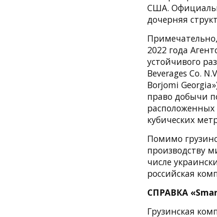
США. Официальны
дочерняя структ
Примечательно,
2022 года Аген
устойчивого ра
Beverages Co. N
Borjomi Georgia
право добычи п
расположенных в
кубических метр
Помимо грузинск
производству м
числе украинск
российская ком
СПРАВКА «Smar
Грузинская комп