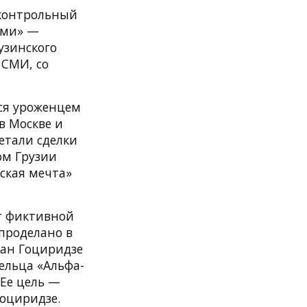
 контрольный
оми» —
узинского
 СМИ, со
ся уроженцем
в Москве и
етали сделки
ом Грузии
ская мечта»
ет фиктивной
 проделано в
ман Гоциридзе
ельца «Альфа-
 Ее цель —
оциридзе.