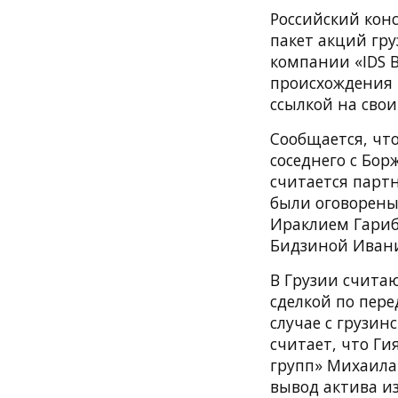
Российский кон
пакет акций гр
компании «IDS B
происхождения 
ссылкой на свои
Сообщается, чт
соседнего с Бор
считается парт
были оговорены
Ираклием Гариб
Бидзиной Ивани
В Грузии считаю
сделкой по пере
случае с грузи
считает, что Г
групп» Михаила
вывод актива и