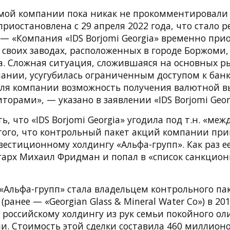
амой компании пока никак не прокомментировали 
приостановлена с 29 апреля 2022 года, что стало р
 — «Компания «IDS Borjomi Georgia» временно при
 своих заводах, расположенных в городе Боржоми,
да. Сложная ситуация, сложившаяся на основных р
ании, усугубилась ограниченным доступом к банк
для компании возможность получения валютной в
иторами», — указано в заявлении «IDS Borjomi Geor
ь, что «IDS Borjomi Georgia» угодила под т.н. «ме
 того, что контрольный пакет акций компании пр
вестиционному холдингу «Альфа-групп». Как раз е
гарх Михаил Фридман и попал в «список санкцио
«Альфа-групп» стала владельцем контрольного пак
 (ранее — «Georgian Glass & Mineral Water Co») в 2
 российскому холдингу из рук семьи покойного ол
. Стоимость этой сделки составила 460 миллион