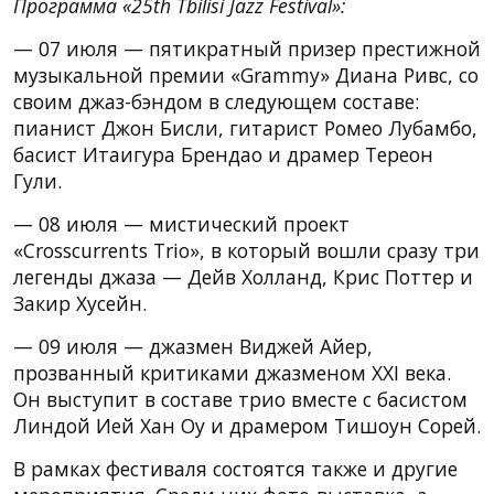
Программа «25th Tbilisi Jazz Festival»:
— 07 июля — пятикратный призер престижной
музыкальной премии «Grammy» Диана Ривс, со
своим джаз-бэндом в следующем составе:
пианист Джон Бисли, гитарист Ромео Лубамбо,
басист Итаигура Брендао и драмер Тереон
Гули.
— 08 июля — мистический проект
«Crosscurrents Trio», в который вошли сразу три
легенды джаза — Дейв Холланд, Крис Поттер и
Закир Хусейн.
— 09 июля — джазмен Виджей Айер,
прозванный критиками джазменом XXI века.
Он выступит в составе трио вместе с басистом
Линдой Ией Хан Оу и драмером Тишоун Сорей.
В рамках фестиваля состоятся также и другие