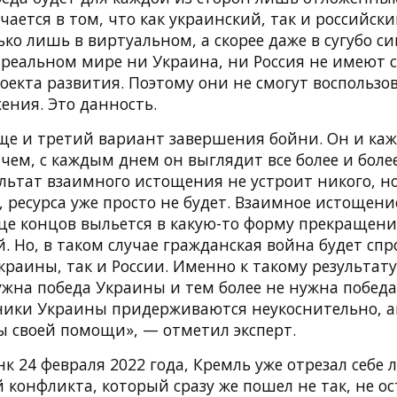
ается в том, что как украинский, так и российск
ко лишь в виртуальном, а скорее даже в сугубо с
 реальном мире ни Украина, ни Россия не имеют с
оекта развития. Поэтому они не смогут воспользо
ения. Это данность.
еще и третий вариант завершения бойни. Он и ка
чем, с каждым днем он выглядит все более и боле
ультат взаимного истощения не устроит никого, н
 ресурса уже просто не будет. Взаимное истощени
нце концов выльется в какую-то форму прекращен
. Но, в таком случае гражданская война будет сп
Украины, так и России. Именно к такому результату
ужна победа Украины и тем более не нужна победа
ники Украины придерживаются неукоснительно, а
ы своей помощи», — отметил эксперт.
к 24 февраля 2022 года, Кремль уже отрезал себе
 конфликта, который сразу же пошел не так, не о