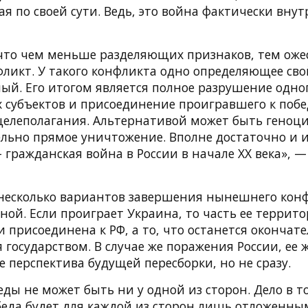
я по своей сути. Ведь, это война фактически внут
что чем меньше разделяющих признаков, тем оже
фликт. У такого конфликта одно определяющее сво
ый. Его итогом является полное разрушение одног
субъектов и присоединение проигравшего к побе
 целеполагания. Альтернативой может быть геноци
тельно прямое уничтожение. Вполне достаточно и 
 гражданская война в России в начале ХХ века», 
несколько вариантов завершения нынешнего кон
ной. Если проиграет Украина, то часть ее террит
 присоединена к РФ, а то, что останется окончат
государством. В случае же поражения России, ее ж
е перспектива будущей пересборки, но не сразу.
еды не может быть ни у одной из сторон. Дело в т
еда будет для каждой из сторон лишь отложенны