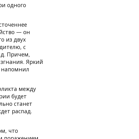
ри одного
сточеннее
йство — он
о из двух
дителю, с
д. Причем,
изгнания. Яркий
— напомнил
фликта между
ории будет
ельно станет
дет распад.
ом, что
м поражением.