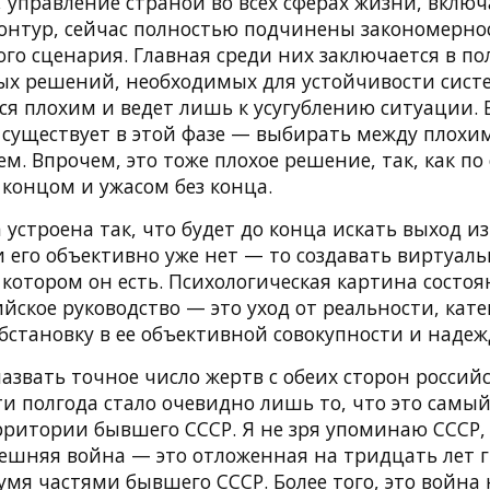
, управление страной во всех сферах жизни, вклю
нтур, сейчас полностью подчинены закономерно
го сценария. Главная среди них заключается в п
ых решений, необходимых для устойчивости сист
ся плохим и ведет лишь к усугублению ситуации.
 существует в этой фазе — выбирать между плохим
. Впрочем, это тоже плохое решение, так, как по 
концом и ужасом без конца.
 устроена так, что будет до конца искать выход и
и его объективно уже нет — то создавать виртуаль
 котором он есть. Психологическая картина состоя
йское руководство — это уход от реальности, кат
бстановку в ее объективной совокупности и надеж
азвать точное число жертв с обеих сторон россий
ти полгода стало очевидно лишь то, что это самы
рритории бывшего СССР. Я не зря упоминаю СССР, 
ешняя война — это отложенная на тридцать лет 
мя частями бывшего СССР. Более того, это война