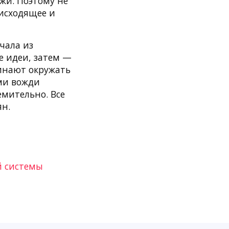
жи. Поэтому не
оисходящее и
чала из
 идеи, затем —
чинают окружать
ами вожди
емительно. Все
ян.
й системы