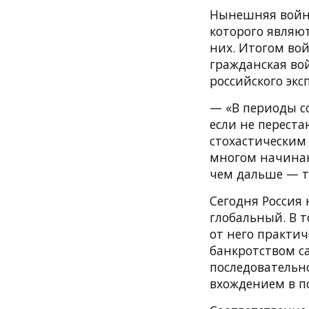
Нынешняя война
которого являют
них. Итогом во
гражданская во
российского экс
— «В периоды с
если не перест
стохастическим
многом начинаю
чем дальше — т
Сегодня Россия 
глобальный. В т
от него практич
банкротством с
последовательно
вхождением в п