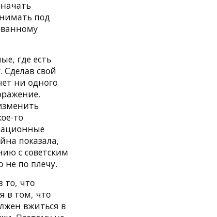
значать
онимать под
ованному
ые, где есть
 Сделав свой
нет ни одного
оражение.
 изменить
кое-то
изационные
йна показала,
нию с советским
не по плечу.
 то, что
я в том, что
олжен вжиться в