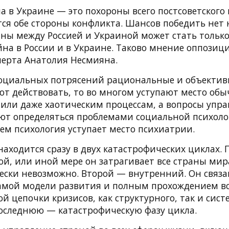
 в Украине — это похороны всего постсоветского 
ся обе стороны конфликта. Шансов победить нет 
йны между Россией и Украиной может стать тольк
йна в России и в Украине. Таково мнение оппозиц
перта Анатолия Несмияна.
оциальных потрясений рациональные и объекти
ают действовать, то во многом уступают место об
 или даже хаотическим процессам, а вопросы упра
т определяться проблемами социальной психоло
ем психология уступает место психиатрии.
находится сразу в двух катастрофических циклах.
ой, или иной мере он затрагивает все страны мир
ески невозможно. Второй — внутренний. Он связа
амой модели развития и полным прохождением в
й цепочки кризисов, как структурного, так и систе
оследнюю — катастрофическую фазу цикла.