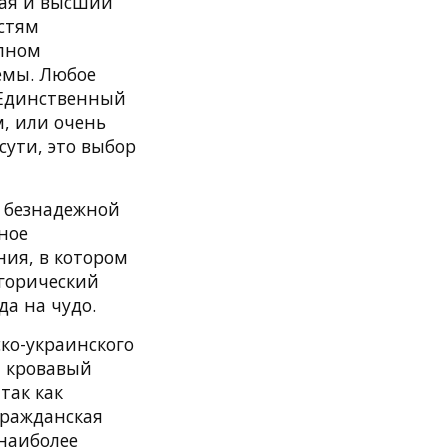
чая и высший
стям
олном
емы. Любое
 Единственный
, или очень
сути, это выбор
з безнадежной
ное
ния, в котором
егорический
да на чудо.
ско-украинского
й кровавый
так как
гражданская
 наиболее