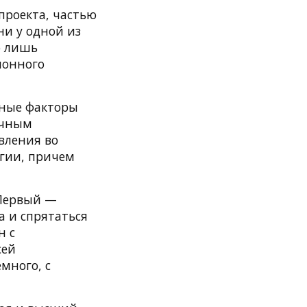
проекта, частью
ни у одной из
о лишь
ионного
вные факторы
ычным
вления во
гии, причем
 Первый —
а и спрятаться
н с
сей
много, с