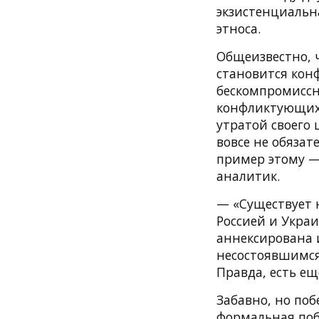
экзистенциальна
этноса.
Общеизвестно, 
становится кон
бескомпромиссн
конфликтующих 
утратой своего
вовсе не обяза
пример этому —
аналитик.
— «Существует 
Россией и Украи
аннексирована и
несостоявшимся 
Правда, есть ещ
Забавно, но поб
формальная поб