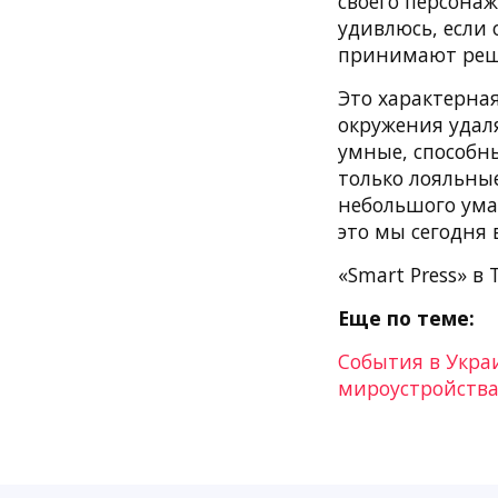
своего персонаж
удивлюсь, если
принимают реше
Это характерна
окружения удал
умные, способн
только лояльны
небольшого ума,
это мы сегодня
«Smart Press» в 
Еще по теме:
События в Укра
мироустройств