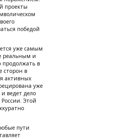
ий проекты
имволическом
воего
ваться победой
жется уже самым
е реальным и
о продолжать в
е сторон в
ия активных
роецирована уже
 и ведет дело
 России. Этой
ккуратно
 любые пути
ставляет