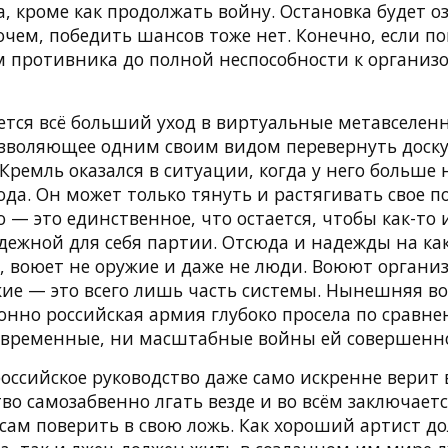
, кроме как продолжать войну. Остановка будет о
очем, победить шансов тоже нет. Конечно, если п
м противника до полной неспособности к организ
тся всё больший уход в виртуальные метавселенн
озволяющее одним своим видом перевернуть доску.
 Кремль оказался в ситуации, когда у него больше 
да. Он может только тянуть и растягивать свое п
 — это единственное, что остается, чтобы как-то
дежной для себя партии. Отсюда и надежды на ка
о, воюет не оружие и даже не люди. Воюют орган
жие — это всего лишь часть системы. Нынешняя во
онно российская армия глубоко просела по сравне
временные, ни масштабные войны ей совершенно 
оссийское руководство даже само искренне верит в
тво самозабвенно лгать везде и во всём заключаетс
сам поверить в свою ложь. Как хороший артист д