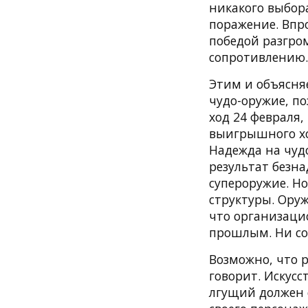
никакого выбора
поражение. Впр
победой разгро
сопротивлению.
Этим и объясняе
чудо-оружие, п
ход 24 февраля,
выигрышного хо
Надежда на чудо
результат безна
супероружие. Н
структуры. Ору
что организаци
прошлым. Ни со
Возможно, что р
говорит. Искусс
лгущий должен 