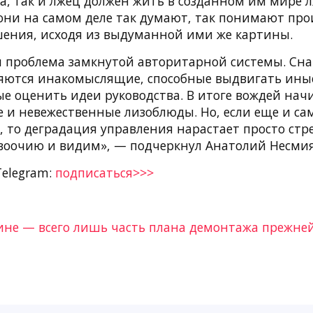
а, так и лжец должен жить в созданном им мире л
 они на самом деле так думают, так понимают пр
ния, исходя из выдуманной ими же картины.
я проблема замкнутой авторитарной системы. Сна
яются инакомыслящие, способные выдвигать иные
ые оценить идеи руководства. В итоге вождей на
е и невежественные лизоблюды. Но, если еще и с
 то деградация управления нарастает просто стр
 воочию и видим», — подчеркнул Анатолий Несми
Telegram:
подписаться>>>
ине — всего лишь часть плана демонтажа прежне
а