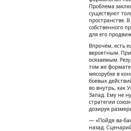
Проблема заключ
существуют толь
пространстве. В
собственного пр
для его продвиж
Впрочем, есть 
вероятным. При
осязаемым. Рез
том же формате,
мясорубке в ко
боевых действий
во внутрь, как 
Запад. Ему не н
стратегии союз
дозируя размер
— «Пойдя ва-бан
назад. Сценарий