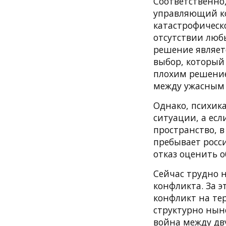
Соответственно
управляющий ко
катастрофическо
отсутствии люб
решение являет
выбор, который
плохим решением
между ужасным 
Однако, психика
ситуации, а есл
пространство, в
пребывает росси
отказ оценить о
Сейчас трудно н
конфликта. За э
конфликт на те
структурно нын
война между дву