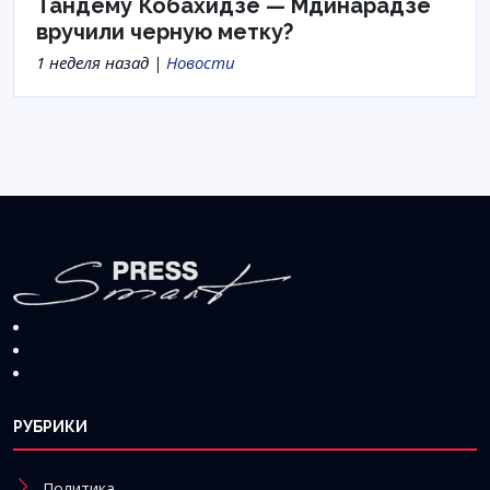
Тандему Кобахидзе — Мдинарадзе
вручили черную метку?
1 неделя назад |
Новости
РУБРИКИ
Политика