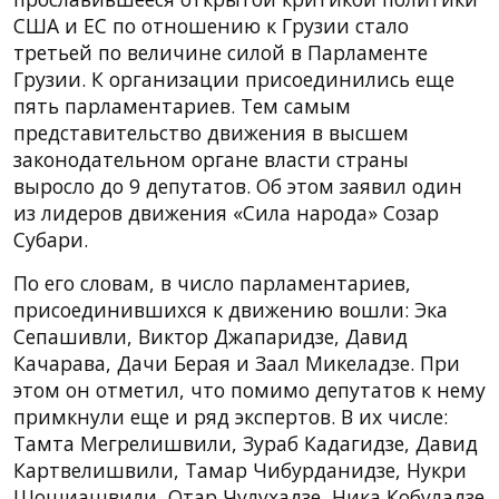
США и ЕС по отношению к Грузии стало
третьей по величине силой в Парламенте
Грузии. К организации присоединились еще
пять парламентариев. Тем самым
представительство движения в высшем
законодательном органе власти страны
выросло до 9 депутатов. Об этом заявил один
из лидеров движения «Сила народа» Созар
Субари.
По его словам, в число парламентариев,
присоединившихся к движению вошли: Эка
Сепашивли, Виктор Джапаридзе, Давид
Качарава, Дачи Берая и Заал Микеладзе. При
этом он отметил, что помимо депутатов к нему
примкнули еще и ряд экспертов. В их числе:
Тамта Мегрелишвили, Зураб Кадагидзе, Давид
Картвелишвили, Тамар Чибурданидзе, Нукри
Шошиашвили, Отар Чулухадзе, Ника Кобуладзе