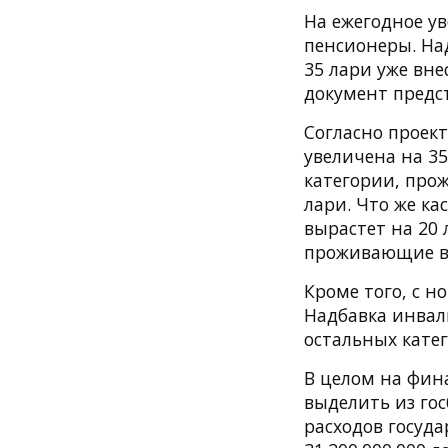
На ежегодное у
пенсионеры. На
35 лари уже вне
документ предс
Согласно проект
увеличена на 35
категории, про
лари. Что же кас
вырастет на 20 
проживающие в 
Кроме того, с н
Надбавка инвали
остальных катег
В целом на фин
выделить из го
расходов госуда