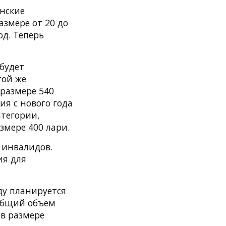
инские
змере от 20 до
од. Теперь
 будет
той же
 размере 540
сия с нового года
атегории,
змере 400 лари.
 инвалидов.
ия для
ду планируется
 общий объем
 в размере