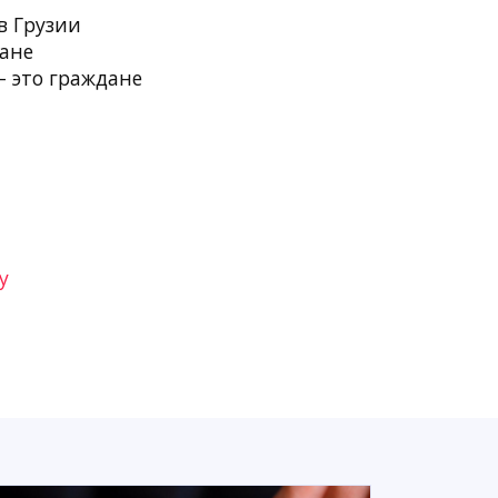
в Грузии
ране
— это граждане
у