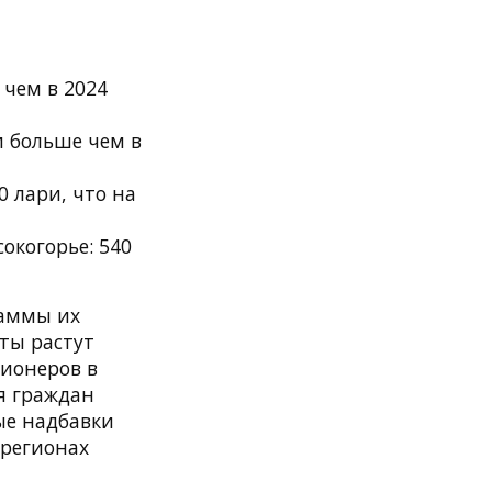
 чем в 2024
и больше чем в
 лари, что на
окогорье: 540
раммы их
аты растут
сионеров в
ля граждан
ые надбавки
 регионах