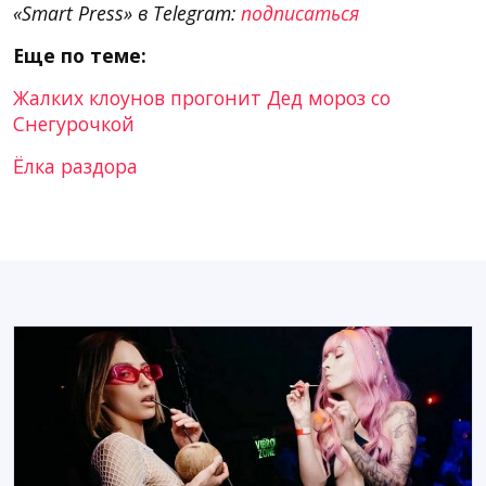
«Smart Press» в Telegram:
подписаться
Еще по теме:
Жалких клоунов прогонит Дед мороз со
Снегурочкой
Ёлка раздора