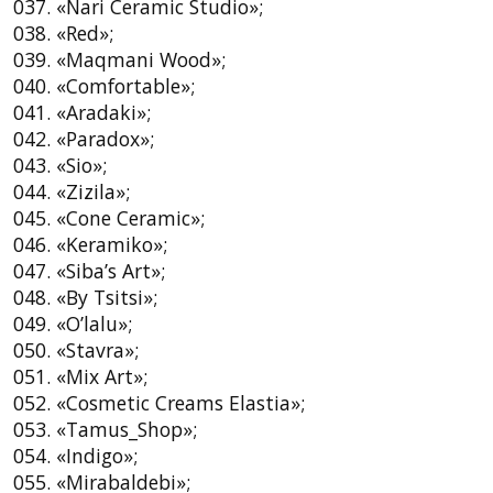
037. «Nari Ceramic Studio»;
038. «Red»;
039. «Maqmani Wood»;
040. «Comfortable»;
041. «Aradaki»;
042. «Paradox»;
043. «Sio»;
044. «Zizila»;
045. «Cone Ceramic»;
046. «Keramiko»;
047. «Siba’s Art»;
048. «By Tsitsi»;
049. «O’lalu»;
050. «Stavra»;
051. «Mix Art»;
052. «Cosmetic Creams Elastia»;
053. «Tamus_Shop»;
054. «Indigo»;
055. «Mirabaldebi»;