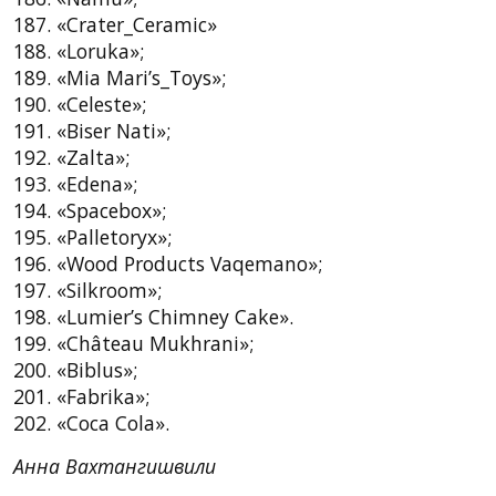
187. «Crater_Ceramic»
188. «Loruka»;
189. «Mia Mari’s_Toys»;
190. «Celeste»;
191. «Biser Nati»;
192. «Zalta»;
193. «Edena»;
194. «Spacebox»;
195. «Palletoryx»;
196. «Wood Products Vaqemano»;
197. «Silkroom»;
198. «Lumier’s Chimney Cake».
199. «Château Mukhrani»;
200. «Biblus»;
201. «Fabrika»;
202. «Coca Cola».
Анна Вахтангишвили