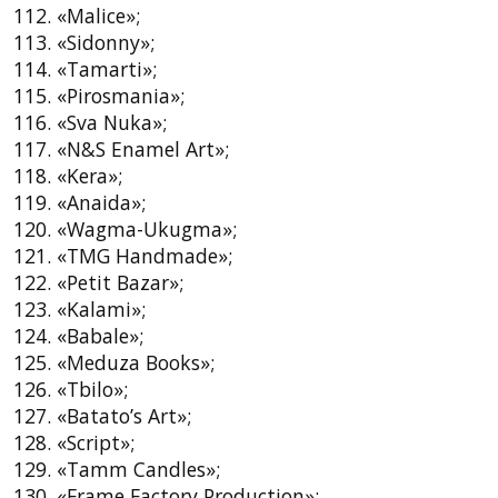
112. «Malice»;
113. «Sidonny»;
114. «Tamarti»;
115. «Pirosmania»;
116. «Sva Nuka»;
117. «N&S Enamel Art»;
118. «Kera»;
119. «Anaida»;
120. «Wagma-Ukugma»;
121. «TMG Handmade»;
122. «Petit Bazar»;
123. «Kalami»;
124. «Babale»;
125. «Meduza Books»;
126. «Tbilo»;
127. «Batato’s Art»;
128. «Script»;
129. «Tamm Candles»;
130. «Frame Factory Production»;