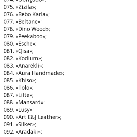
075. «Zizila»;
076. «Bebo Karla»;
077. «Beltane»;
078. «Dino Wood»;
079. «Peekaboo»;
080. «Esche»;
081. «Qisa»;
082. «Kodium»;
083. «Anarekli»;
084. «Aura Handmade»;
085. «Khiso»;
086. «Tolo»;
087. «Lilte»;
088. «Mansard»;
089. «Lusy»;
090. «Art E&J Leather»;
091. «Silker»;
092. «Aradaki»;