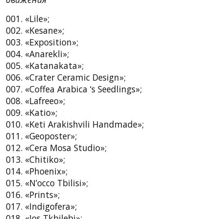
001. «Lile»;
002. «Kesane»;
003. «Exposition»;
004. «Anarekli»;
005. «Katanakata»;
006. «Crater Ceramic Design»;
007. «Coffea Arabica ‘s Seedlings»;
008. «Lafreeo»;
009. «Katio»;
010. «Keti Arakishvili Handmade»;
011. «Geoposter»;
012. «Cera Mosa Studio»;
013. «Chitiko»;
014. «Phoenix»;
015. «N’occo Tbilisi»;
016. «Prints»;
017. «Indigofera»;
018. «Ios Tkbilebi»;