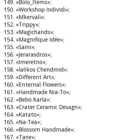
149. «Bolo_Items»;
150. «Workshop Individi»;
151. «Mkervali»;
152. «Trippy»;
153. «Magichands»;
154. «Magnifique Idée»;
155. «Saini»;
156. «Jerarasdros»;
157. «Imeretno»;
158. «lalikos Chendmid»;
159. «Different Art»;
160. «Enternal Flowers»;
161. «Handmade Nia-To»;
162. «Bebo Karla»;
163. «Crater Ceramic Desagn»;
164. «Katato»;
165. «Na-Tea»;
166. «Blossom Handmade»;
167. «Tane»;