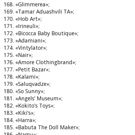
168. «Glimmerea»;
169. «Tamar Aduashvili TA»;
170. «Hob Art»;
171. «Irineuli»;
172. «Bicocca Baby Boutique»;
173. «Adamiani»;
174. «Vintylator»;
175. «Nair»;
176. «Amore Clothingbrand»;
177. «Petit Bazar»;
178. «Kalami»;
179. «Saluqvadze»;
180. «So Sunny»;
181. «Angels’ Museum»;
182. «Kokito’s Toys»;
183. «Kiki’s»;
184. «Harra»;
185. «Babuta The Doll Maker»;
186. «Namu»;