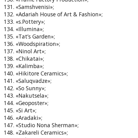
131. «Samshvenisi»;
132. «Adariah House of Art & Fashion»;
133. «s.Pottery»;
134. «Illumina»;
135. «Tat’s Garden»;
136. «Woodspiration»;
137. «Ninol Art»;
138. «Chikatai»;
139. «Kalimba»;
140. «Hikitore Ceramics»;
141. «Saluqvadze»;
142. «So Sunny»;
143. «Nakutsela»;
144. «Geoposter»;
145. «Si Art»;
146. «Aradaki»;
147. «Studio Nona Sherman»;
148. «Zakareli Ceramics»;