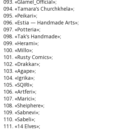
093. «Glamel_Official»;
094. «Tamara’s Churchkhela»;
095. «Peikari»;
096. «Estia — Handmade Arts»;
097. «Potteria»;
098. «Tak’s Handmade»;
099. «Herami»;
100. «Millo»;
101. «Rusty Comics»;
102. «Drakkar»;
103. «Agape»;
104. «Igrika»;
105. «SQIRI»;
106. «Artferi»;
107. «Marici»;
108. «Sheiphere»;
109. «Sabnevi»;
110. «Sabeli»;
111. «14 Elves»;