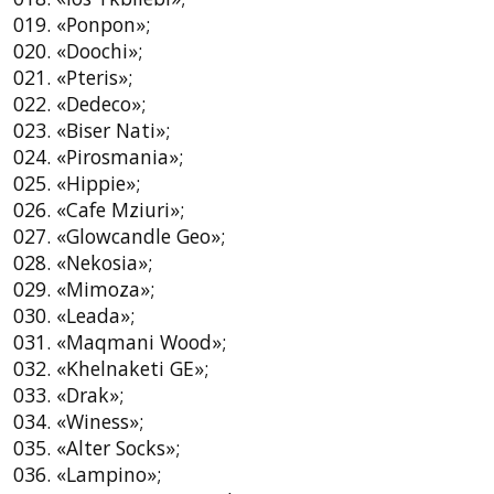
019. «Ponpon»;
020. «Doochi»;
021. «Pteris»;
022. «Dedeco»;
023. «Biser Nati»;
024. «Pirosmania»;
025. «Hippie»;
026. «Cafe Mziuri»;
027. «Glowcandle Geo»;
028. «Nekosia»;
029. «Mimoza»;
030. «Leada»;
031. «Maqmani Wood»;
032. «Khelnaketi GE»;
033. «Drak»;
034. «Winess»;
035. «Alter Socks»;
036. «Lampino»;