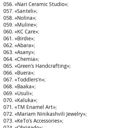
056. «Nari Ceramic Studio»;
057. «Santeli»;
058. «Nolina»;
059. «Muline»;
060. «KC Care»;
061. «Birdie»;
062. «Abara»;
063. «Asany»;
064. «Chemia»;
065. «Green’s Handcrafting»;
066. «Buera»;
067. «Toddlers’n»;
068. «Baaka»;
069. «Usuli»;
070. «Kaluka»;
071. «TM Enamel Art»;
072. «Mariam Ninikashvili Jewelry»;
073. «KeTo’s Accessories»;
074. «Obrigado»;