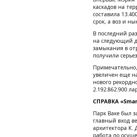
каскадов на тер
составила 13.40
срок, а воз и ны
В последний раз
на следующий де
замыкания в от
получили серье
Примечательно,
увеличен еще на
нового рекордн
2.192.862.900 л
СПРАВКА «Smar
Парк Ваке был з
главный вход ве
архитектора К. 
работа по осуш