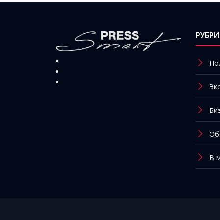
РУБРИ
По
Эк
Би
Об
В 