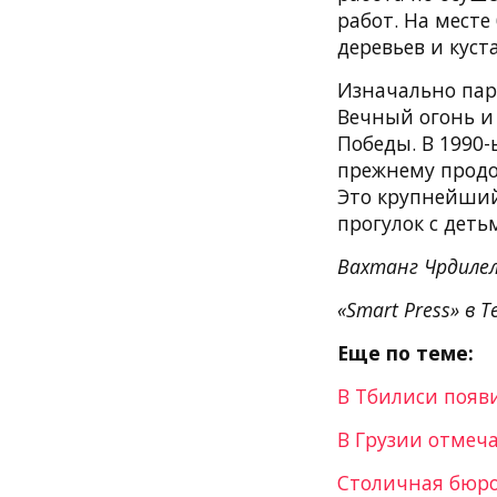
работ. На мест
деревьев и куст
Изначально пар
Вечный огонь и
Победы. В 1990-
прежнему продо
Это крупнейший
прогулок с деть
Вахтанг Чрдиле
«Smart Press» в T
Еще по теме:
В Тбилиси появ
В Грузии отмеч
Столичная бюро