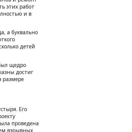
ть этих работ
олностью и в
а, а буквально
откого
сколько детей
был щедро
 казны достиг
в размере
стыря. Его
роекту
была проведена
ием взрывных