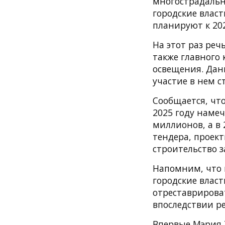
многострадально
городские влас
планируют к 202
На этот раз реч
также главного 
освещения. Да
участие в нем с
Сообщается, что
2025 году намеч
миллионов, а в
тендера, проек
строительство з
Напомним, что п
городские влас
отреставрирова
впоследствии ре
Впервые Мэрия 