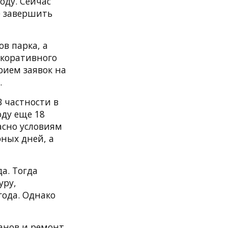
оду. Сейчас
е завершить
в парка, а
екоративного
рием заявок на
.
В частности в
оду еще 18
асно условиям
ных дней, а
а. Тогда
уру,
года. Однако
анов и ремонт