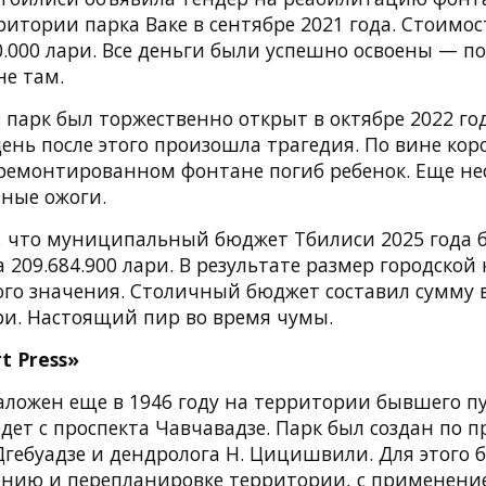
ритории парка Ваке в сентябре 2021 года. Стоимос
0.000 лари. Все деньги были успешно освоены — п
не там.
 парк был торжественно открыт в октябре 2022 год
нь после этого произошла трагедия. По вине кор
ремонтированном фонтане погиб ребенок. Еще не
зные ожоги.
 что муниципальный бюджет Тбилиси 2025 года 
 209.684.900 лари. В результате размер городской
ого значения. Столичный бюджет составил сумму 
ари. Настоящий пир во время чумы.
t Press»
аложен еще в 1946 году на территории бывшего пу
дет с проспекта Чавчавадзе. Парк был создан по п
Дгебуадзе и дендролога Н. Цицишвили. Для этого 
ению и перепланировке территории, с применен