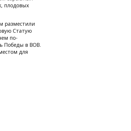
х, плодовых
ем разместили
ровую Статую
нем по-
ь Победы в ВОВ.
местом для