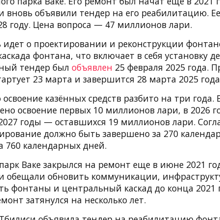
го парка Ваке. Его ремонт был начат еще в 2021 г
ти вновь объявили тендер на его реабилитацию. Е
8 году. Цена вопроса — 47 миллионов лари.
ь идет о проектировании и реконструкции фонтано
каскада фонтана, что включает в себя установку д
нный тендер был
объявлен
25 февраля 2025 года. П
тартует 23 марта и завершится 28 марта 2025 года
 освоение казённых средств разбито на три года. 
ено освоение первых 10 миллионов лари, в 2026 г
 2027 годы — оставшихся 19 миллионов лари. Согл
тирование должно быть завершено за 270 календар
а 760 календарных дней.
арк Ваке закрылся на ремонт еще в июне 2021 год
ти обещали обновить коммуникации, инфраструкт
ть фонтаны и центральный каскад до конца 2021 
монт затянулся на несколько лет.
Тбилиси объявила тендер на реабилитацию фонт