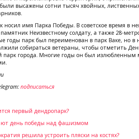
е были высажены сотни тысяч хвойных, лиственны
арников.
к носил имя Парка Победы. В советское время в н
 памятник Неизвестному солдату, а также 28-мет
ые годы парк был переименован в парк Ваке, но в 
лжили собираться ветераны, чтобы отметить Ден
 парк города. Многие годы он был излюбленным 
ми.
ли
elegram:
подписаться
ится первый дендропарк?
ают день победы над фашизмом
кратия решила устроить пляски на костях?