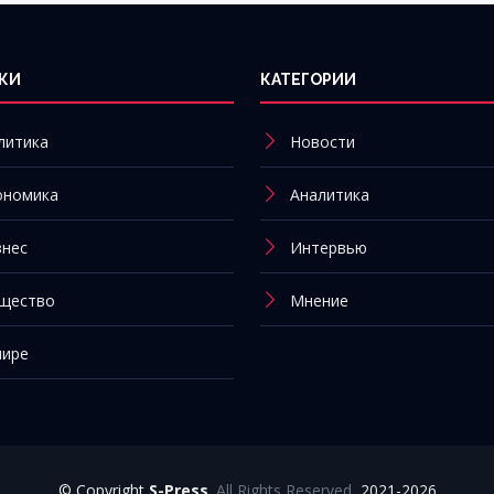
КИ
КАТЕГОРИИ
литика
Новости
ономика
Аналитика
знес
Интервью
щество
Мнение
мире
© Copyright
S-Press
.
All Rights Reserved
, 2021-2026