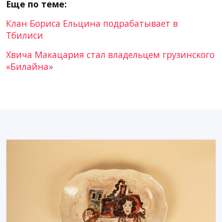
Еще по теме:
Клан Бориса Ельцина подрабатывает в
Тбилиси
Хвича Макацария стал владельцем грузинского
«Билайна»