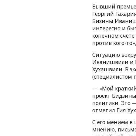
Бывший премьер
Георгий Гахария
Бизины Иванишв
интересно и быс
конечном счете 
против кого-то»
Ситуацию вокру
Иванишвили и Г
Хухашвили. В эк
(специалистом 
— «Мой краткий
проект Бидзины
политики. Это 
отметил Гия Ху
С его мением в 
мнению, письмо