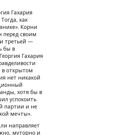
ргия Гахария
Тогда, как
анике». Корни
н перед своим
ти третьей —
ь бы в
Георгия Гахария
равделивости
и в открытом
рия нет никакой
ационный
анды, хотя бы в
шил успокоить
й партии и не
кой мечты».
или направляет
ожно, муторно и