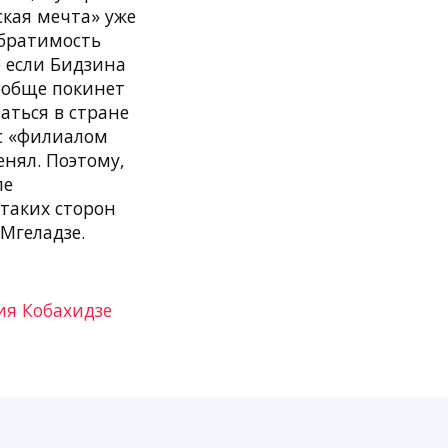
ская мечта» уже
обратимость
 если Бидзина
ообще покинет
ваться в стране
 с «филиалом
енял. Поэтому,
ле
таких сторон
Мгеладзе.
ия Кобахидзе