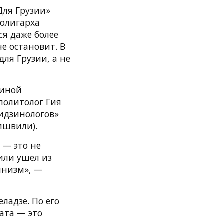
Для Грузии»
 олигарха
я даже более
е остановит. В
для Грузии, а не
зиной
политолог Гия
бидзинологов»
ишвили).
 — это не
или ушел из
ннизм», —
ладзе. По его
ата — это