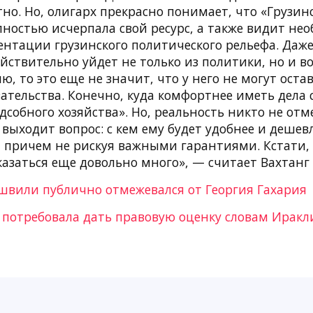
тно. Но, олигарх прекрасно понимает, что «Грузин
лностью исчерпала свой ресурс, а также видит не
ентации грузинского политического рельефа. Даже
ствительно уйдет не только из политики, но и в
ю, то это еще не значит, что у него не могут оста
ательства. Конечно, куда комфортнее иметь дела
дсобного хозяйства». Но, реальность никто не отм
выходит вопрос: с кем ему будет удобнее и дешев
, причем не рискуя важными гарантиями. Кстати, 
азаться еще довольно много», — считает Вахтанг 
вили публично отмежевался от Георгия Гахария
 потребовала дать правовую оценку словам Иракл