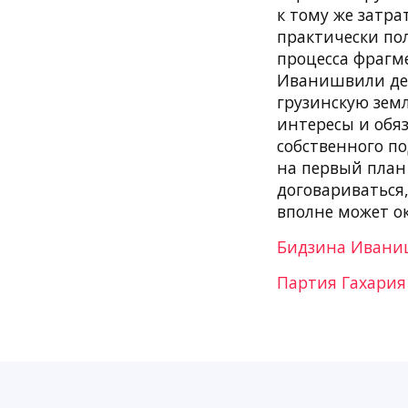
к тому же затра
практически по
процесса фрагм
Иванишвили дей
грузинскую земл
интересы и обяз
собственного по
на первый план 
договариваться
вполне может ок
Бидзина Иваниш
Партия Гахария