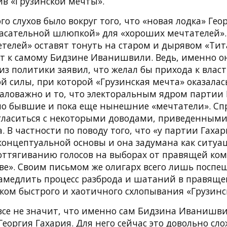
в «Грузинской мечты».
 слухов было вокруг того, что «новая лодка» Гео
пасательной шлюпкой» для «хороших мечтателей». 
етелей» оставят тонуть на старом и дырявом «Тит
дут к самому Бидзине Иванишвили. Ведь, именно о
из политики заявил, что желал бы прихода к влас
й силы, при которой «Грузинская мечта» оказалас
аловажно и то, что электоральным ядром партии 
о бывшие и пока еще нынешние «мечтатели». Сп
огласиться с некоторыми доводами, приведенным
. В частности по поводу того, что «у партии Гаха
концептуальной основы и она задумана как ситу
оттягиванию голосов на выборах от правящей ком
ве». Своим письмом же олигарх всего лишь поспе
замедлить процесс разброда и шатаний в правяще
ком быстрого и хаотичного схлопывания «Грузинс
овсе не значит, что именно сам Бидзина Иванишв
еоргия Гахария. Для него сейчас это довольно сл