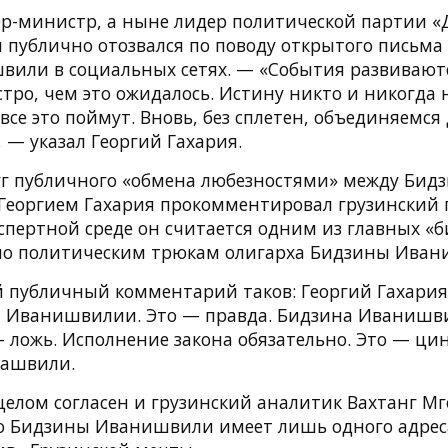
-министр, а ныне лидер политической партии «
 публично отозвался по поводу открытого письма
или в социальных сетях. — «События развиваютс
тро, чем это ожидалось. Истину никто и никогда н
все это поймут. Вновь, без сплетен, объединяемся 
, — указал Георгий Гахария.
г публичного «обмена любезностями» между Бид
еоргием Гахария прокомментировал грузинский 
спертной среде он считается одним из главных «
по политическим трюкам олигарха Бидзины Иван
 публичный комментарий таков: Георгий Гахария
 Иванишвилии. Это — правда. Бидзина Иванишв
— ложь. Исполнение закона обязательно. Это — ци
хашвили.
целом согласен и грузинский аналитик Вахтанг Мге
 Бидзины Иванишвили имеет лишь одного адрес