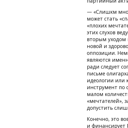
партийный акти
— «Слишкм много
может стать «с
«плохих мечтат
этих слухов ве
вторым уходом 
новой и здорово
оппозиции. Нем
являются именн
ради следует с
письме олигарха
идеологии или 
инструмент по 
малом количест
«мечтателей», 
допустить слиш
Конечно, это в
и финансирует Г