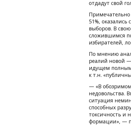
отдадут свой го
Примечательно 
51%, оказались
выборов. В свою
сложившимся по
избирателей, л
По мнению анал
реалий новой —
идущем полным 
к т.н. «публичн
— «В обозримом
недовольства. В
ситуация немин
способных разр
токсичность и 
формации», — п