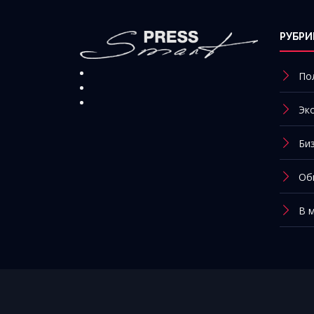
РУБРИ
По
Эк
Би
Об
В 