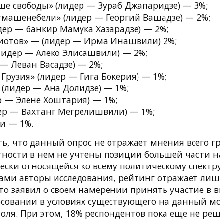
ше свободы» (лидер — Зураб Джапаридзе) — 3%;
гмашенебели» (лидер — Георгий Вашадзе) — 2%;
дер — банкир Мамука Хазарадзе) — 2%;
иотов» — (лидер — Ирма Инашвили) 2%;
лидер — Алеко Элисашвили) — 2%;
— Леван Васадзе) — 2%;
Грузия» (лидер — Гига Бокерия) — 1%;
 (лидер — Ана Долидзе) — 1%;
р — Элене Хоштария) — 1%;
ер — Вахтанг Мегрелишвили) — 1%;
и — 1%.
ь, что данный опрос не отражает мнения всего г
стности в нем не учтены позиции большей части н
ески относящейся ко всему политическому спектру
ами авторы исследования, рейтинг отражает лиш
то заявил о своем намерении принять участие в в
лосовании в условиях существующего на данный м
поля. При этом, 18% респондентов пока еще не ре