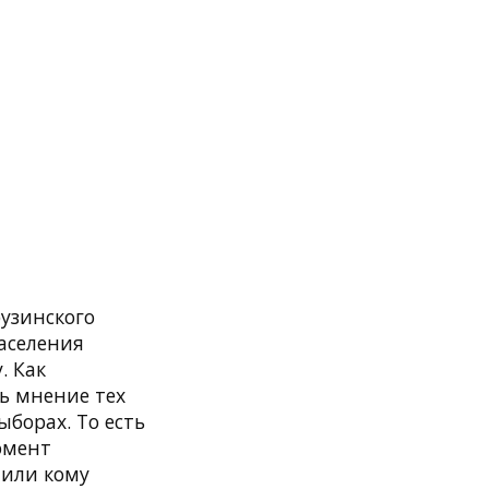
рузинского
аселения
. Как
ь мнение тех
ыборах. То есть
омент
шили кому