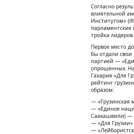
Согласно резуль
влиятельной а
Институтом» (IRI
парламентские 
тройка лидеров
Первое место д
бы отдали свои
партией — «Еди
опрошенных. На 
Гахария «Для Гр
рейтинг грузин
образом:
— «Грузинская 
— «Единое наци
Саакашвили) — 
— «Для Грузии»
— «Лейбористск