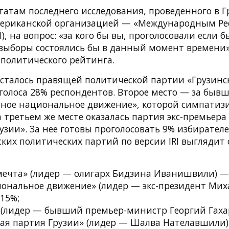
татам последнего исследования, проведенного в Г
мериканской организацией — «Международным Ре
), на вопрос: «за кого бы вы, проголосовали если б
выборы состоялись бы в данный момент времени»
 политического рейтинга.
осталось правящей политической партии «Грузинск
 голоса 28% респондентов. Второе место — за бы
ное национальное движение», которой симпатиз
третьем же месте оказалась партия экс-премьера
узии». За нее готовы проголосовать 9% избирателе
ских политических партий по версии IRI выгляди
мечта» (лидер — олигарх Бидзина Иванишвили) —
ональное движение» (лидер — экс-президент Мих
15%;
 (лидер — бывший премьер-министр Георгий Гаха
ая партия Грузии» (лидер — Шалва Нателавшили)