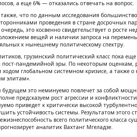
лосов, а еще 6% — отказались отвечать на вопрос.
также, что по данным исследования большинст
 сторонниками проведения в стране досрочных па
 очередь, это косвенно свидетельствует о росте н
ложением вещей и наличии запроса на перемены 
ояльных к нынешнему политическому спектру.
итиков, грузинский политический класс пока еще 
 пост-пандемийной эры. По некоторым оценкам, р
ходом глобальном системном кризисе, а также о 
ым элитам».
 будущем это неминуемо повлечет за собой мощ
полне предсказуем рост агрессии и конфликтности
уемо приведет к критически высокой турбулентно
ушить устойчивость системы. Результатом этого с
нежизнеспособность всего политического класса с
рогнозирует аналитик Вахтанг Мгеладзе.