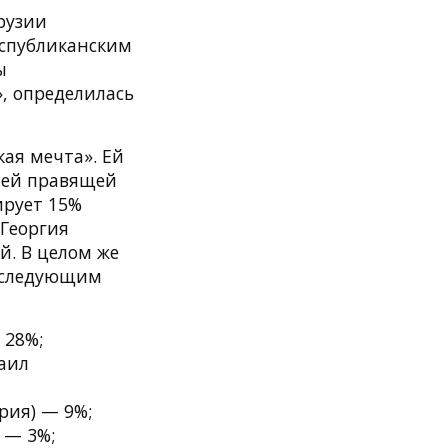
рузии
спубликанским
ы
, определилась
ая мечта». Ей
вшей правящей
ирует 15%
 Георгия
й. В целом же
т следующим
 28%;
аил
рия) — 9%;
 — 3%;