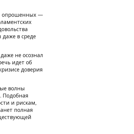
во опрошенных —
рламентских
едовольства
даже в среде
даже не осознал
ечь идет об
кризисе доверия
ные волны
. Подобная
сти и рискам,
танет полная
уществующей