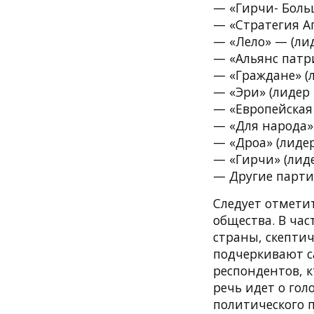
— «Гирчи- Боль
— «Стратегия А
— «Лело» — (ли
— «Альянс патр
— «Граждане» (
— «Эри» (лидер 
— «Европейская 
— «Для народа»
— «Дроа» (лиде
— «Гирчи» (лид
— Другие парти
Следует отметит
общества. В ча
страны, скептич
подчеркивают с
респондентов, к
речь идет о го
политического 