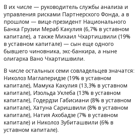
В их числе — руководитель службы анализа и
управления рисками Партнерского Фонда, а в
прошлом — вице-президент Национального
Банка Грузии Мераб Какулия (6,7% в уставном
капитале), а также Михаил Чхартишвили (19%
в уставном капитале) — сын еще одного
бывшего чиновника, экс-банкира, а ныне
олигарха Вано Чхартишвили.
В числе остальных семи совладельцев значатся:
Николоз Маглаперидзе (19% в уставном
капитале), Мамука Какулия (13,3% в уставном
капитале), Изольда Уклеба (13% в уставном
капитале), Годердзи Габисиани (8% в уставном
капитале), Хатуна Саришвили (8% в уставном
капитале), Натия Ахобадзе (7% в уставном
капитале) и Николоз Зубиташвили (6% в
уставном капитале).