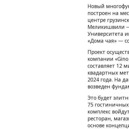
Новый многофунк
построен на ме
центре грузинск
Меликишвили — 
Университета и
«Дома чая» — с
Проект осущест
компании «Gino
составляет 12 
квадартных метр
2024 года. На 
возведен фундам
Это будет элит
75 гостиничных
комплекс войдут
ресторан, мага
основе концепци