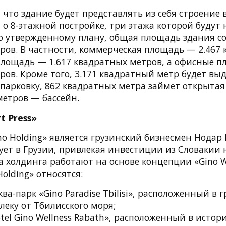
 что здание будет представлять из себя строение 
т о 8-этажной постройке, три этажа которой будут
но утвержденному плану, общая площадь здания со
ров. В частности, коммерческая площадь — 2.467
площадь — 1.617 квадратных метров, а офисные 
ов. Кроме того, 3.171 квадратный метр будет вы
парковку, 862 квадратных метра займет открытая
метров — бассейн.
t Press»
o Holding» является грузинский бизнесмен Нодар 
ует в Грузии, привлекая инвестиции из Словакии 
та холдинга работают на основе концепции «Gino We
Holding» относятся:
а-парк «Gino Paradise Tbilisi», расположенный в 
леку от Тбилисского моря;
tel Gino Wellness Rabath», расположенный в исто