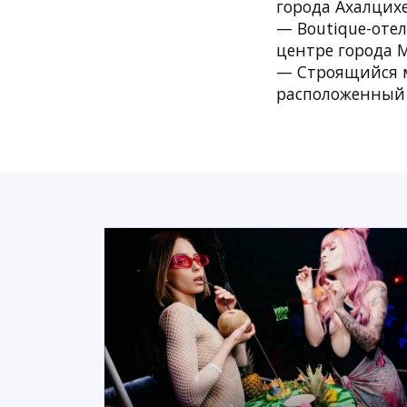
города Ахалцих
— Boutique-отел
центре города 
— Строящийся мн
расположенный 