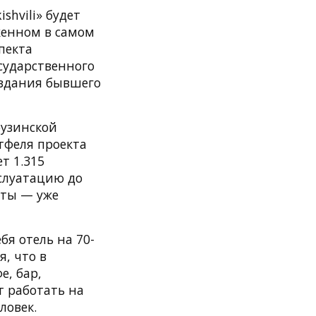
shvili» будет
женном в самом
пекта
сударственного
 здания бывшего
рузинской
тфеля проекта
т 1.315
кслуатацию до
оты — уже
я отель на 70-
, что в
е, бар,
т работать на
ловек.