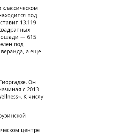
в классическом
 находится под
ставит 13.119
 квадратных
плошади — 615
делен под
 веранда, а еще
Гиоргадзе. Он
начиная с 2013
llness». К числу
грузинской
рическом центре