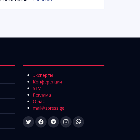
Эксперты
Конференции
STV
Реклама
О нас
mail@spress.ge