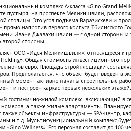
циональный комплекс A-класса «Gino Grand Meliki
сте пустыря, на проспекте Меликишвили, располо
ой столицы. Это угол подъема Варазисхеви и прос
прямо напротив первого корпуса Тбилисского Го
мени Иване Джавахишвили — с одной стороны и
о второй стороны.
вляет ООО «Идея Меликишвили», относящееся к г
 Holding». Общая стоимость инвестиционного пор
миллионов евро. Площадь стройплощадки составляе
ов. Предполагается, что объект будет введен в э
данный момент активно начаты строительные раб
ент и построен каркас первых нескольких этажей.
ный гостинично-жилой комплекс, включающий в себ
 номеров, а также жилые апартаменты. Планируеся
 также объекты инфраструктуры — SPA-центр, каф
зины и т.д. Мультифункциональный комплекс буде
и «Gino Wellness». Его персонал составит до 100 че