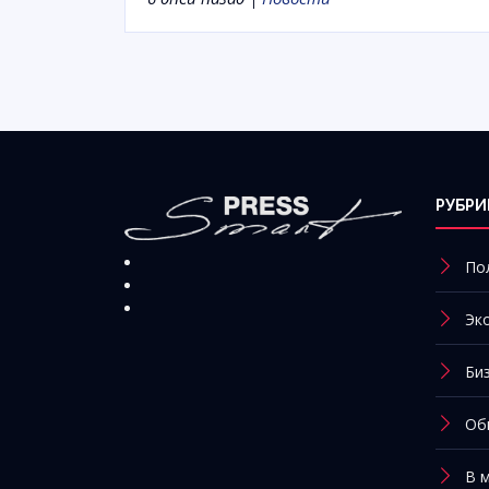
РУБРИ
По
Эк
Би
Об
В 