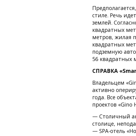
Предполагается,
стиле. Речь иде
землей. Соглас
квадратных мет
метров, жилая 
квадратных метр
подземную авто
56 квадратных 
СПРАВКА «Smar
Владельцем «Gin
активно оперир
года. Все объек
проектов «Gino 
— Столичный акв
столице, непода
— SPA-отель «Ho