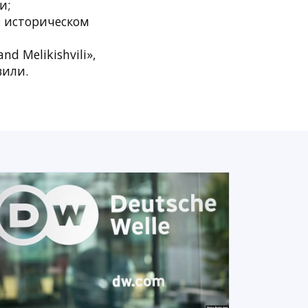
и;
в историческом
 Melikishvili»,
вили.