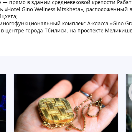
е — прямо в здании средневековой крепости Рабат
ь «Hotel Gino Wellness Mtskheta», расположенный 
Мцхета;
огофункциональный комплекс A-класса «Gino Grand
в центре города Тбилиси, на проспекте Меликиш