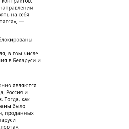
 контрактов,
 направлении
ять на себя
тятся», —
аблокированы
я, в том числе
ния в Беларуси и
онно являются
, Россия и
 Тогда, как
траны было
ин, проданных
ларуси
спорта».