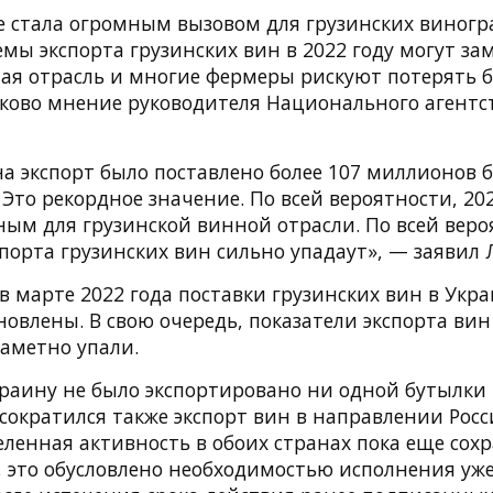
е стала огромным вызовом для грузинских виногр
мы экспорта грузинских вин в 2022 году могут зам
ная отрасль и многие фермеры рискуют потерять 
аково мнение руководителя Национального агентс
на экспорт было поставлено более 107 миллионов 
 Это рекордное значение. По всей вероятности, 202
ым для грузинской винной отрасли. По всей вероя
порта грузинских вин сильно упадаут», — заявил 
в марте 2022 года поставки грузинских вин в Укр
овлены. В свою очередь, показатели экспорта вин
заметно упали.
краину не было экспортировано ни одной бутылки 
ократился также экспорт вин в направлении Росс
ленная активность в обоих странах пока еще сохр
, это обусловлено необходимостью исполнения уже