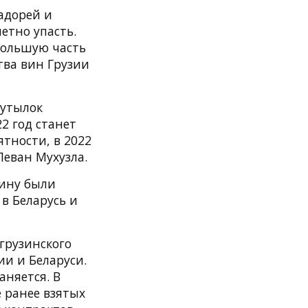
адорей и
етно упасть.
большую часть
тва вин Грузии
бутылок
2 год станет
тности, в 2022
Леван Мухузла.
аину были
 в Беларусь и
грузинского
ии и Беларуси.
аняется. В
 ранее взятых