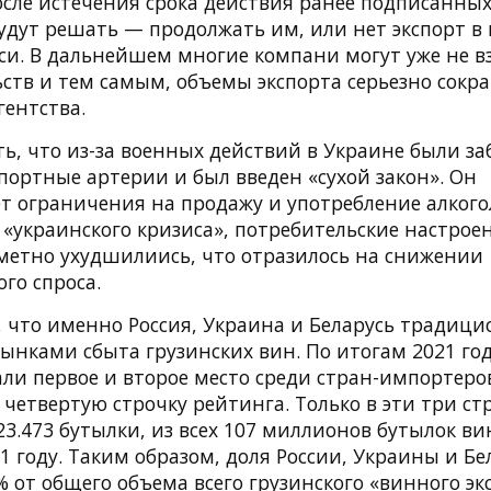
осле истечения срока действия ранее подписанных
удут решать — продолжать им, или нет экспорт в
си. В дальнейшем многие компани могут уже не вз
ств и тем самым, объемы экспорта серьезно сокра
гентства.
ть, что из-за военных действий в Украине были з
портные артерии и был введен «сухой закон». Он
т ограничения на продажу и употребление алкогол
 «украинского кризиса», потребительские настрое
аметно ухудшилиись, что отразилось на снижении
го спроса.
 что именно Россия, Украина и Беларусь традици
нками сбыта грузинских вин. По итогам 2021 года
ли первое и второе место среди стран-импортеров.
 четвертую строчку рейтинга. Только в эти три с
23.473 бутылки, из всех 107 миллионов бутылок в
1 году. Таким образом, доля России, Украины и Бе
% от общего объема всего грузинского «винного эк