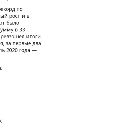
рекорд по
ый рост и в
орт было
сумму в 33
превзошел итоги
я, за первые два
ль 2020 года —
:
;