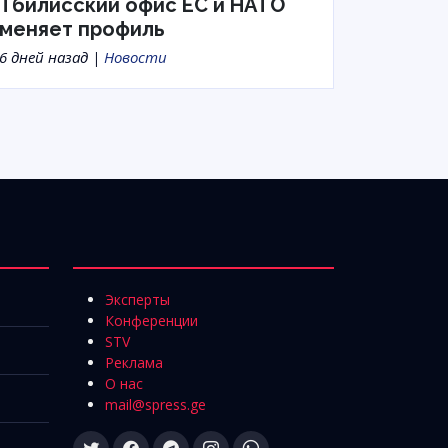
Тбилисский офис ЕС и НАТО
меняет профиль
6 дней назад |
Новости
Эксперты
Конференции
STV
Реклама
О нас
mail@spress.ge