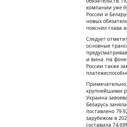
обязательств. П
компании уже б
России и Белару
новых обязатель
пояснил глава а
Следует отмети
основные транс
предусматривае
и вина. На фоне
России также з
платежеспособно
Примечательно,
крупнейшими ры
Украина завоева
Беларусь заняла
поставлено 79.9
зарубежом в 202
составила 74,69