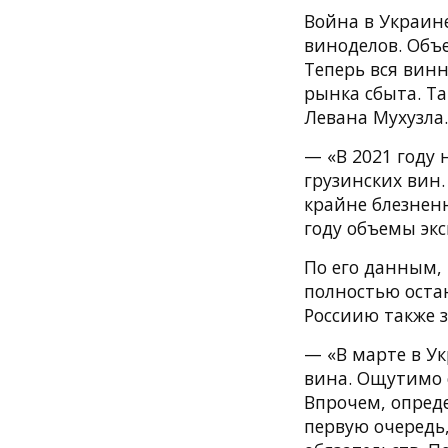
Война в Украин
виноделов. Объе
Теперь вся вин
рынка сбыта. Т
Левана Мухузла.
— «В 2021 году 
грузинских вин.
крайне блезненн
году объемы экс
По его данным, 
полностью остан
Россиию также 
— «В марте в У
вина. Ощутимо с
Впрочем, опреде
первую очередь