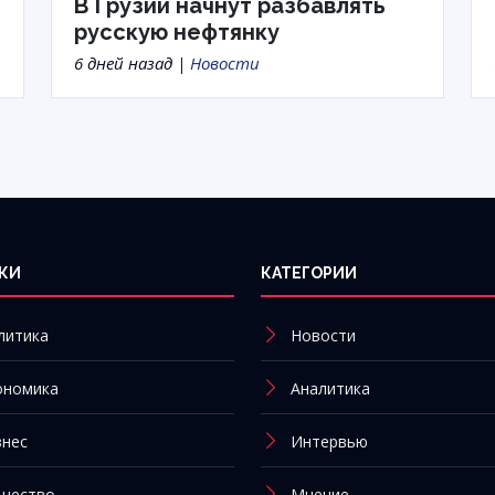
В Грузии начнут разбавлять
русскую нефтянку
6 дней назад |
Новости
КИ
КАТЕГОРИИ
литика
Новости
ономика
Аналитика
знес
Интервью
щество
Мнение