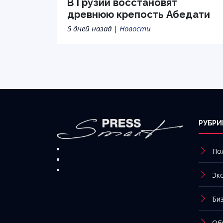
В Грузии восстановят
древнюю крепость Абедати
5 дней назад |
Новости
РУБРИ
По
Эк
Би
Об