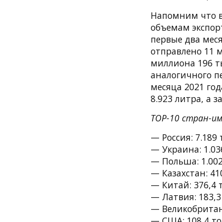
Напомним что в 
объемам экспор
первые два меся
отправлено 11 м
миллиона 196 т
аналогичного пе
месяца 2021 год
8.923 литра, а 
TOP-10 стран-им
— Россия: 7.189
— Украина: 1.03
— Польша: 1.002
— Казахстан: 41
— Китай: 376,4 
— Латвия: 183,3
— Великобритани
— США: 108,4 то