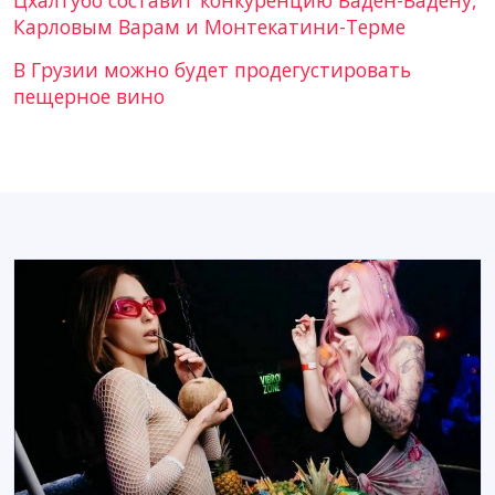
Карловым Варам и Монтекатини-Терме
В Грузии можно будет продегустировать
пещерное вино