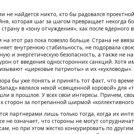
ии не найдется никто, кто бы радовался проектной
ойня, которая шаг за шагом превращает некогда б
трану в «зону отчуждения», как после ядерного в
 на этот раз пока повезло больше. Страна не ввяз
аняет внутренюю стабильность, не подорвала сво
ую и энергетическую безопасность, а также не на
урон от введения односторонних санкций. Хотя им
изывают «цирковые патриоты» и их «кукловоды».
ора бы уже понять и принять тот факт, что време
Запад» являлся некой «священной коровой» для «
ли в прошлое. У всех свои интересы. Причем, сво
ых сторон за потрепанной ширмой «коллективного
тся партнерами лишь только тогда, когда их инте
се не означает, что стороны не могут сотрудничат
сам, но при этом жестко конкурировать по другим