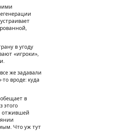
воими
дегенерации
 устраивает
ированной,
рану в угоду
ивают «игроки»,
и.
все же задавали
-то вроде: куда
 обещает в
з этого
жа отжившей
оянии
ым. Что уж тут