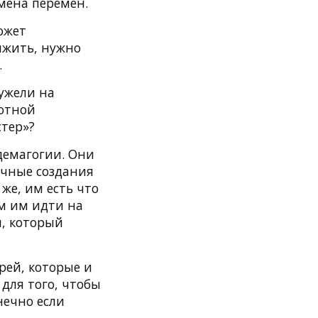
мена перемен.
ожет
ыжить, нужно
.
ужели на
лотной
тер»?
демагогии. Они
Ручные создания
 же, им есть что
ем им идти на
л, который
рей, которые и
для того, чтобы
нечно если