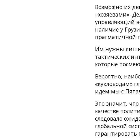
Возможно их дв
«хозяевами». Де
управляющий ве
наличие у Груз
прагматичной п
Им нужны лишь 
тактических инт
которые посмеют
Вероятно, наиб
«кукловодам» гл
идем мы с Пята
Это значит, что
качестве полити
следовало ожид
глобальной сис
гарантировать 