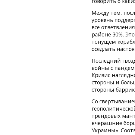
говорить о каки
Между тем, пос
уровень поддерж
все ответвления
районе 30%. Это
тонущем корабле
оседлать насто
Последний гвоз
войны с пандем
Кризис наглядно
стороны и боль
стороны баррик
Со свертывание
геополитическо
трендовых мант
вчерашние борц
Украины». Соотв