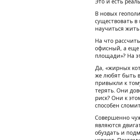
Это и есть реал
В новых геополи
существовать в
научиться жить 
На что рассчит
офисный, а еще 
площади»? На э
Да, «жирных ко
же любят быть в
привыкли к тому
терять. Они до
риск? Они к это
способен сломи
Совершенно чуж
являются двигат
обуздать и подм