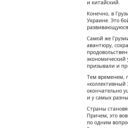
и китайский.
Конечно, в Груз
Украине. Это б
развивающуюся с
Самой же Грузии
авантюру, сохр
продовольственн
экономический 
призывали и пр
Тем временем, п
«коллективный 
окончательно уш
и у самых разн
Страны становя
Причем, это вов
по одним вопро