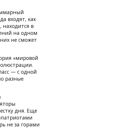
суммарный
да входят, как
, находится в
нений на одном
 них не сможет
тория «мировой
молюстрации.
ласс — с одной
по разные
ы
ляторы
естку дня. Еще
 «патриотами
рь не за горами