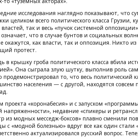
х-то «туземных акторах».
ледние исследования наглядно показывают, что 
ки целиком всего политического класса Грузии, ку
 властей, так и весь «пучок системной оппозиции»
 означает, что в случае бунтов и социальных вол
 окажутся, как власти, так и оппозиция. Никто из
ящий протест.
дь в крышку гроба политического класса вбила ис
ией». Она сыграла злую шутку, выполнив роль са
 продемонстрировал то, что весь политический к
шинство населения — с другой, находятся совсем 
ад.
м проекта «коронабесия» и с запуском «программ
й напряженности», недавние «спикеры и ретранс
р из модных месседж-боксов» плавно сменили пов
ы с «модной болезнью» вдруг все как один стали
етственно актуализировался русский вопрос. Тепе