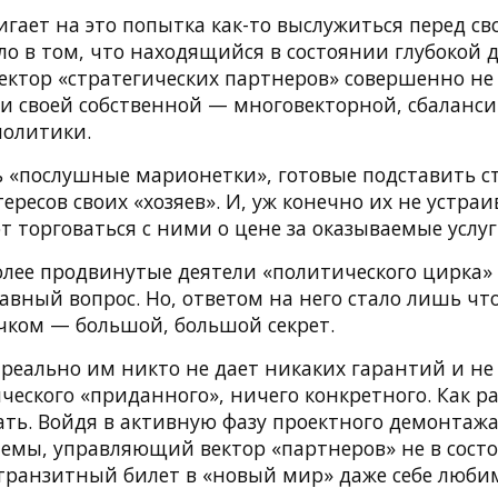
игает на это попытка как-то выслужиться перед с
ло в том, что находящийся в состоянии глубокой 
ктор «стратегических партнеров» совершенно не
ии своей собственной — многовекторной, сбаланс
олитики.
«послушные марионетки», готовые подставить ст
ересов своих «хозяев». И, уж конечно их не устра
 торговаться с ними о цене за оказываемые услуг
олее продвинутые деятели «политического цирка» 
авный вопрос. Но, ответом на него стало лишь что
чком — большой, большой секрет.
 реально им никто не дает никаких гарантий и не
ческого «приданного», ничего конкретного. Как ра
ать. Войдя в активную фазу проектного демонта
темы, управляющий вектор «партнеров» не в сост
транзитный билет в «новый мир» даже себе любим