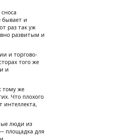
.
 сноса
 бывает и
от раз так уж
авно развитым и
ии и торгово-
сторах того же
и и
к тому же
их. Что плохого
ит интеллекта,
ные люди из
 — площадка для
 и