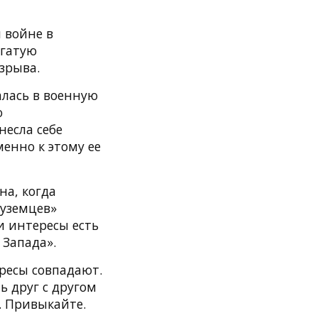
 войне в
огатую
зрыва.
алась в военную
ю
несла себе
енно к этому ее
на, когда
туземцев»
и интересы есть
 Запада».
ресы совпадают.
ь друг с другом
. Привыкайте.