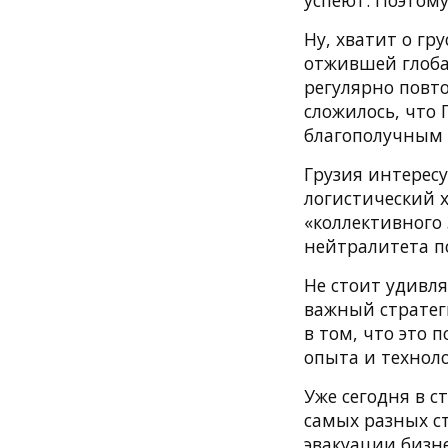
успеют. Поэтому
Ну, хватит о гр
отжившей глоба
регулярно повто
сложилось, что
благополучным 
Грузия интересу
логистический х
«коллективного 
нейтралитета по
Не стоит удивля
важный стратег
в том, что это 
опыта и техноло
Уже сегодня в 
самых разных с
эвакуации бизне