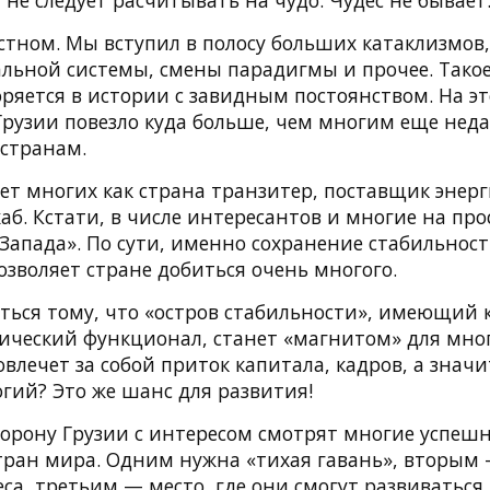
 не следует расчитывать на чудо. Чудес не бывает
устном. Мы вступил в полосу больших катаклизмов,
льной системы, смены парадигмы и прочее. Такое
ряется в истории с завидным постоянством. На эт
 Грузии повезло куда больше, чем многим еще нед
странам.
ет многих как страна транзитер, поставщик энерг
аб. Кстати, в числе интересантов и многие на про
Запада». По сути, именно сохранение стабильност
зволяет стране добиться очень многого.
ться тому, что «остров стабильности», имеющий 
ический функционал, станет «магнитом» для мног
повлечет за собой приток капитала, кадров, а знач
гий? Это же шанс для развития!
сторону Грузии с интересом смотрят многие успеш
тран мира. Одним нужна «тихая гавань», вторым
са, третьим — место, где они смогут развиваться