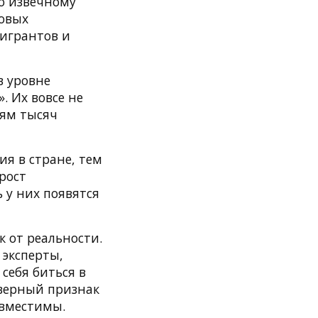
по извечному
ковых
мигрантов и
в уровне
. Их вовсе не
ням тысяч
ия в стране, тем
рост
 у них появятся
к от реальности.
 эксперты,
себя биться в
 верный признак
овместимы.