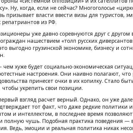
стороны «системной оппозиции» и их сателлитов 
су». Ну, когда, если не сейчас? Многоголосье «цир
ь призывает власти ввести визы для туристов, э
 репатриантов из РФ.
зиционеры уже давно соревнуются друг с другом 
сограждан нашествием «толп русских диверсантов»
 это выгодно грузинской экономике, бизнесу и сот
н.
 чем хуже будет социально-экономическая ситуац
ротестные настроения. Они наивно полагают, что 
овольства принесет очки в их копилку. Стало быть
, чтобы укрепить свои позиции.
первый взгляд расчет верный. Однако, он уже дале
дтверждает тот факт, что даже редкие политики и
том и интеллектом, в последнее время позволяют 
ти полную чушь. Подобная практика поведения —
лия. Ведь, эмоции и реальная политика никак нес