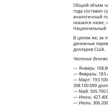
Общий объем ча
года составил с
аналогичный по
оказался ниже, 
Национальный Б
В целом же, за 
денежные перев
долларов США.
Частные денежны
— Январь: 168.8
— Февраль: 183.
— Март: 193.100
308.100.000 дол
— Май: 505.700.
— Июнь: 427.400
— Июль: 306.200