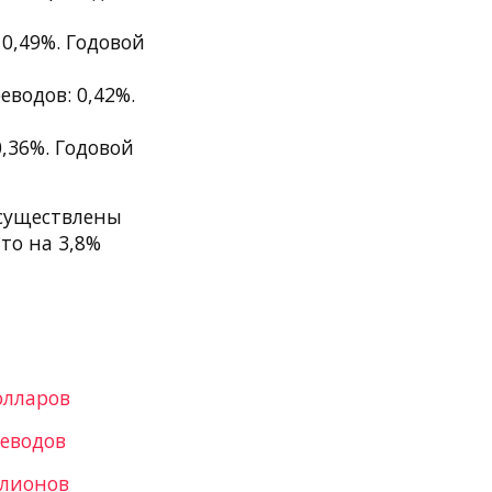
 0,49%. Годовой
водов: 0,42%.
,36%. Годовой
осуществлены
то на 3,8%
олларов
реводов
ллионов