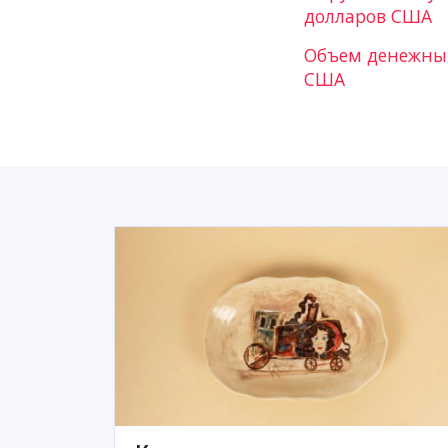
долларов США
Объем денежных
США