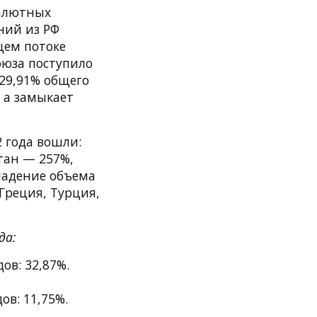
валютных
ний из РФ
щем потоке
оюза поступило
 29,91% общего
 а замыкает
2 года вошли:
тан — 257%,
 падение объема
 Греция, Турция,
да:
ов: 32,87%.
ов: 11,75%.