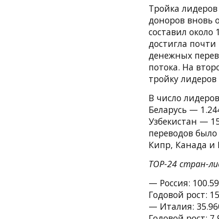
Тройка лидеров
доноров вновь о
составил около 
достигла почти 
денежных перево
потока. На втор
тройку лидеров
В число лидеров
Беларусь — 1.2
Узбекистан — 15
переводов было 
Кипр, Канада и
TOP-24 стран-ли
— Россия: 100.5
Годовой рост: 15
— Италия: 35.96
Годовой рост: 7,