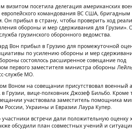
им визитом посетила делегация американских воен
 европейского командования ВС США, бригадным
. Он прибыл в страну, чтобы проверить ход реал
ления обороны и мер сдерживания для Грузии». 
служба грузинского оборонного ведомства.
ард Вон прибыл в Грузию для промежуточной оце
циативы по усилению обороны и мер сдерживания
бороны состоялось расширенное совещание под
вом первого заместителя министра обороны Лейл
с-службе МО.
дом Воном на совещании присутствовал военный 
в Грузии, вице-полковник Джозеф Бильбо. Кроме т
овещании участвовала заместитель помощника м
м России, Украины и Евразии Лаура Купер.
о участники встречи дали положительную оценку 
акже обсудили план совместных учений и ситуацию