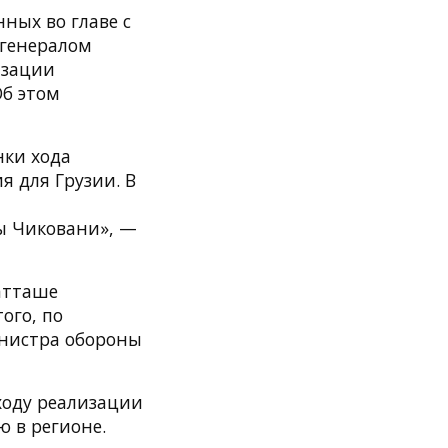
ных во главе с
 генералом
изации
Об этом
нки хода
 для Грузии. В
ы Чиковани», —
атташе
ого, по
инистра обороны
ходу реализации
 в регионе.