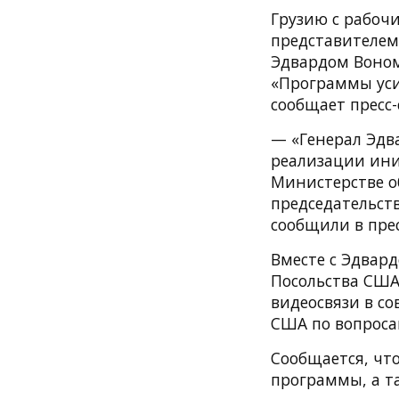
Грузию с рабоч
представителем
Эдвардом Воном
«Программы уси
сообщает пресс-
— «Генерал Эдв
реализации ини
Министерстве о
председательст
сообщили в прес
Вместе с Эдвар
Посольства США 
видеосвязи в с
США по вопроса
Сообщается, чт
программы, а т