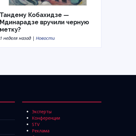
Тандему Кобахидзе —
Мдинарадзе вручили черную
метку?
1 неделя назад |
Новости
Эксперты
Конференции
STV
Реклама