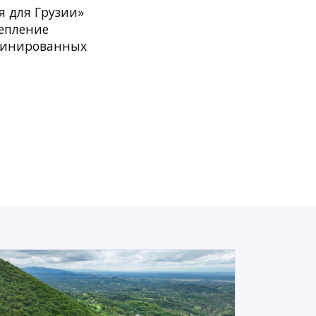
 для Грузии»
репление
мбинированных