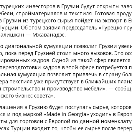
урецких инвесторов в Грузии будут открыты зав
бели, стройматериалов и текстиля. Готовая проду
 Грузии из турецкого сырья пойдет на экспорт в Е
Турции. Об этом заявил председатель «Турецко-гр
Чалишкан — Мжаванадзе.
о диагональной кумуляции позволит Грузии увел
о, пока перед Грузией стоит много вызовов. Это о
ированных кадров. Одной из такой сфер является
переподготовки кадров в этой сфере потребуется
альная кумуляция позволит привлечь в страну бо
ра текстиля уже присутствует в ближайших плана
я строительство и производство мебели», — сообщ
ского бизнес совета».
лашения в Грузию будет поступать сырье, которое
я и под маркой «Made in Georgia» уходить в Европ
ты для торговли с Европой по данной номенклату
сах Турции входит то, чтобы ее сырье после пере