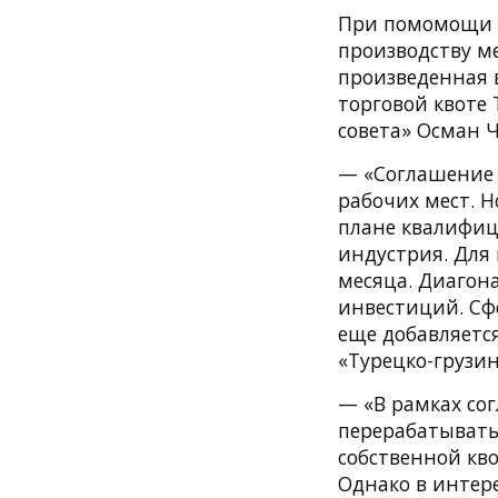
При помомощи т
производству ме
произведенная в
торговой квоте 
совета» Осман 
— «Соглашение 
рабочих мест. Н
плане квалифиц
индустрия. Для 
месяца. Диагон
инвестиций. Сфе
еще добавляетс
«Турецко-грузин
— «В рамках сог
перерабатыватьс
собственной кво
Однако в интере