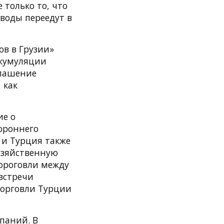
 только то, что
аводы переедут в
ов в Грузии»
 кумуляции
глашение
 как
ие о
ороннего
 и Турция также
озяйственную
тороговли между
 встречи
торговли Турции
паний. В