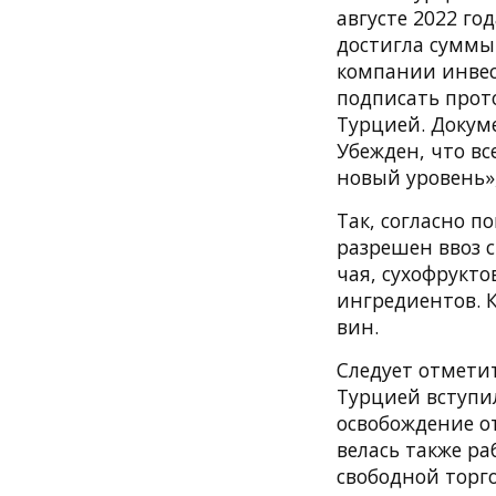
августе 2022 го
достигла суммы
компании инвес
подписать прот
Турцией. Докуме
Убежден, что в
новый уровень»
Так, согласно п
разрешен ввоз 
чая, сухофрукт
ингредиентов. К
вин.
Следует отметит
Турцией вступил
освобождение о
велась также р
свободной торго