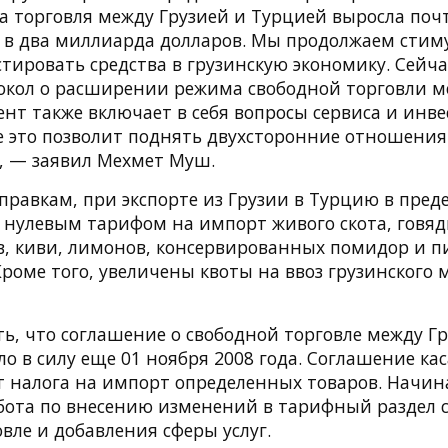
да торговля между Грузией и Турцией выросла поч
 в два миллиарда долларов. Мы продолжаем сти
тировать средства в грузинскую экономику. Сейч
окол о расширении режима свободной торговли м
нт также включает в себя вопросы сервиса и инв
се это позволит поднять двухсторонние отношения
, — заявил Мехмет Муш.
оправкам, при экспорте из Грузии в Турцию в пред
с нулевым тарифом на импорт живого скота, говяд
ов, киви, лимонов, консервированных помидор и 
роме того, увеличены квоты на ввоз грузинского м
ь, что соглашение о свободной торговле между Г
о в силу еще 01 ноября 2008 года. Соглашение кас
т налога на импорт определенных товаров. Начина
абота по внесению изменений в тарифный раздел 
вле и добавления сферы услуг.