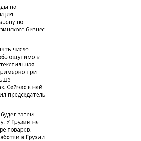
оды по
кция,
вропу по
узинского бизнес
ичть число
собо ощутимо в
 текстильная
 примерно три
льше
х. Сейчас к ней
ил председатель
 будет затем
у. У Грузии не
ре товаров.
работки в Грузии