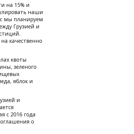
ти на 15% и
мулировать наши
ас мы планируем
ежду Грузией и
естиций.
 на качественно
елах квоты
ины, зеленого
пищевых
еда, яблок и
рузией и
ается
я с 2016 года
соглашения о