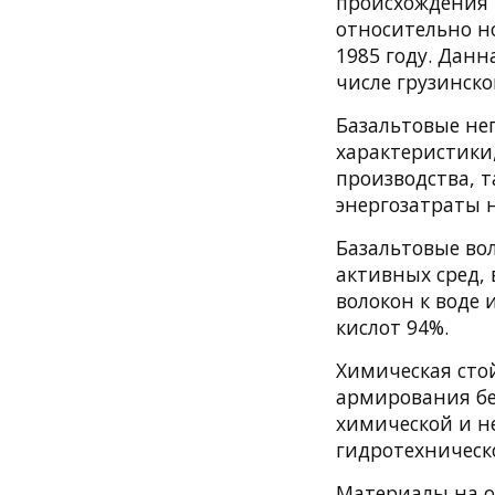
происхождения 
относительно н
1985 году. Дан
числе грузинско
Базальтовые не
характеристики
производства, т
энергозатраты 
Базальтовые во
активных сред,
волокон к воде 
кислот 94%.
Химическая сто
армирования бе
химической и н
гидротехническо
Материалы на о