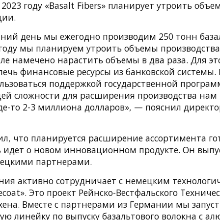
в 2023 году «Basalt Fibers» планирует утроить объ
ции.
ний день мы ежегодно производим 250 тонн база
 году мы планируем утроить объемы производства.
ле намечено нарастить объемы в два раза. Для эт
ечь финансовые ресурсы из банковской системы. 
ользоваться поддержкой государственной програ
бщей сложности для расширения производства нам
де-то 2-3 миллиона долларов», — пояснил директ
ил, что планируется расширение ассортимента го
ь идет о новом инновационном продукте. Он выпу
мецкими партнерами.
ия активно сотрудничает с немецким технологи
ecoat». Это проект Рейнско-Вестфальского Техничес
хена. Вместе с партнерами из Германии мы запус
ую линейку по выпуску базальтового волокна с 