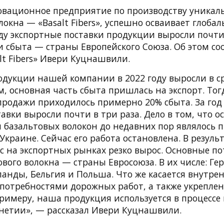
овационное предприятие по производству уникал
локна — «Basalt Fibers», успешно осваивает глоб
оду экспортные поставки продукции выросли почти 
 сбыта — страны Европейского Союза. Об этом с
lt Fibers» Ивери Куцнашвили.
дукции нашей компании в 2022 году выросли в с
, основная часть сбыта пришлась на экспорт. Тог
продажи приходилось примерно 20% сбыта. За го
авки выросли почти в три раза. Дело в том, что 
 базальтовых волокон до недавних пор являлось 
краине. Сейчас его работа остановлена. В резуль
ос на экспортных рынках резко вырос. Основные п
вого волокна — страны Евросоюза. В их числе: Ге
анды, Бельгия и Польша. Что же касается внутрен
 потребностями дорожных работ, а также укрепле
примеру, наша продукция используется в процессе
анетии», — рассказал Ивери Куцнашвили.