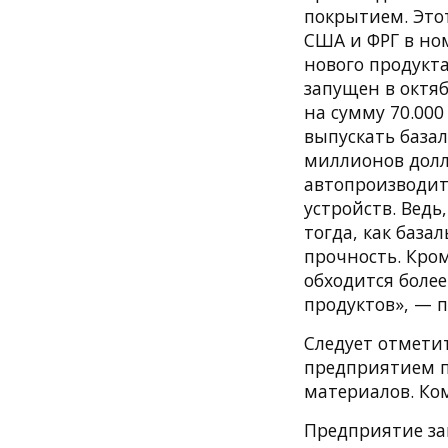
покрытием. Этот
США и ФРГ в но
нового продукт
запущен в октя
на сумму 70.00
выпускать база
миллионов долл
автопроизводит
устройств. Вед
тогда, как база
прочность. Кро
обходится более
продуктов», — 
Следует отметит
предприятием п
материалов. Ко
Предприятие за