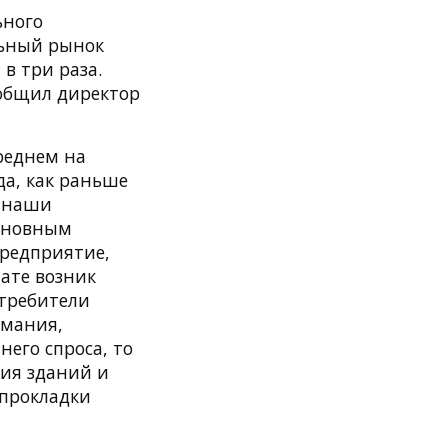
ьного
альный рынок
в три раза.
ообщил директор
реднем на
да, как раньше
д наши
основным
предприятие,
тате возник
отребители
рмания,
него спроса, то
ния зданий и
 прокладки