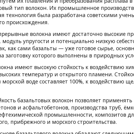
путем их плавления и преобразования расплава в 
овый тип волокон. Их промышленное производств
ная технология была разработана советскими учен
го происхождения.
прерывные волокна имеют достаточно высокие п
, модуль упругости и потенциально низкую себес
ак, как сами базальты — уже готовое сырье, основ
на заготовку которого выполнены в природных усл
локна имеют высокую стойкость к воздействию хи
 высоких температур и открытого пламени. Стойко
и морской воде составляет 100%, к воздействию ще
йкость базальтовых волокон позволяет применять 
тонов и асфальтобетонов, производства труб, ёмк
ефтехимической промышленности, композитов дл
го, прибрежного и морского строительства.
снове базальтового волокна обладают следующи