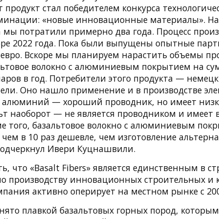
 продукт стал победителем конкурса технологиче
минации: «новые инновационные материалы». На
а мы потратили примерно два года. Процесс прои
бре 2022 года. Пока были выпущены опытные пар
0 евро. Вскоре мы планируем нарастить объемы пр
льтовое волокно с алюминиевым покрытием на сум
аров в год. Потребители этого продукта — немец
ели. Оно нашло применение и в производстве эл
ь, алюминий — хороший проводник, но имеет низк
льт наоборот — не является проводником и имеет
ме того, базальтовое волокно с алюминиевым пок
 чем в 10 раз дешевле, чем изготовление альтер
подчеркнул Ивери Куцнашвили.
ь, что «Basalt Fibers» является единственным в ст
о производству инновационных строительных и
мпания активно оперирует на местном рынке с 200
нято плавкой базальтовых горных пород, которыми