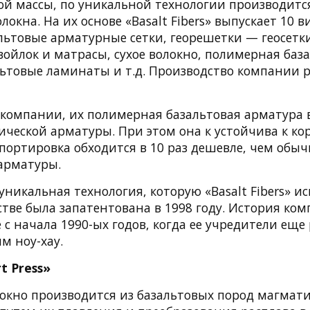
ой массы, по уникальной технологии производитс
окна. На их основе «Basalt Fibers» выпускает 10 
альтовые арматурные сетки, георешетки — геосетк
ойлок и матрасы, сухое волокно, полимерная баз
льтовые ламинаты и т.д. Производство компании 
компании, их полимерная базальтовая арматура в
ческой арматуры. При этом она к устойчива к кор
портировка обходится в 10 раз дешевле, чем обы
арматуры.
никальная технология, которую «Basalt Fibers» ис
тве была запатентована в 1998 году. История ко
 с начала 1990-ых годов, когда ее учредители еще
м ноу-хау.
t Press»
локно производится из базальтовых пород магмати