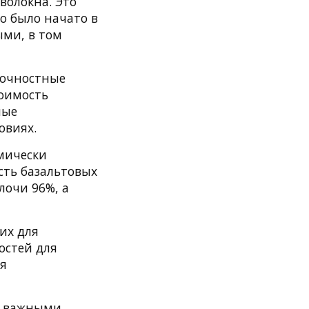
волокна. Это
о было начато в
ыми, в том
рочностные
тоимость
ные
овиях.
мически
сть базальтовых
лочи 96%, а
их для
остей для
я
м важными