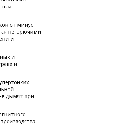
сть и
кон от минус
ются негорючими
ени и
ьных и
реве и
упертонких
льной
не дымят при
агнитного
 производства