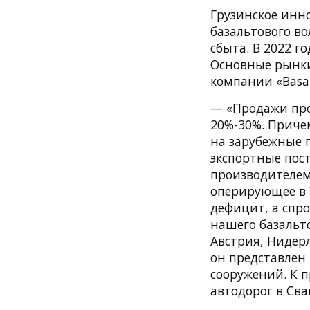
Грузинское инн
базальтового во
сбыта. В 2022 г
Основные рынки
компании «Basa
— «Продажи про
20%-30%. Причем
на зарубежные 
экспортные пост
производителем
оперирующее в У
дефицит, а спр
нашего базальто
Австрия, Нидерл
он представлен
сооружений. К 
автодорог в Св