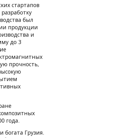
ских стартапов
 разработку
зводства был
тии продукции
оизводства и
му до 3
кие
ектромагнитных
ую прочность,
 высокую
рытием
нативных
ране
 композитных
0 года.
 богата Грузия.