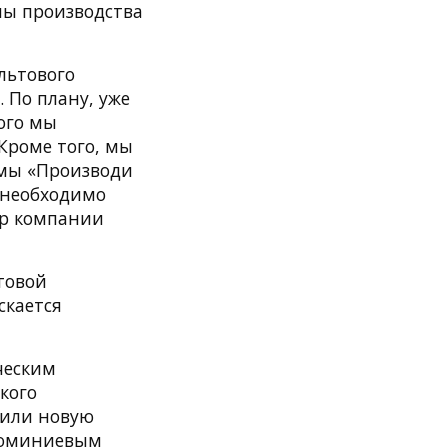
емы производства
льтового
 По плану, уже
ого мы
Кроме того, мы
ммы «Производи
 необходимо
ор компании
товой
скается
ческим
кого
тили новую
алюминиевым