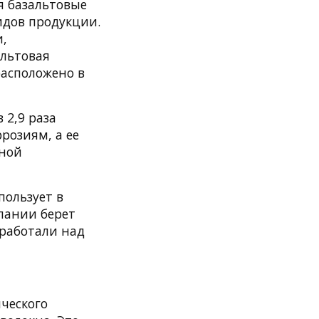
я базальтовые
видов продукции.
и,
альтовая
расположено в
 2,9 раза
розиям, а ее
чной
пользует в
мпании берет
 работали над
ческого