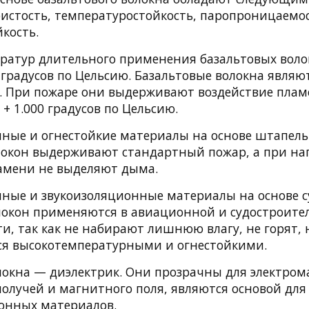
ристость, температуростойкость, паропроницаемо
кость.
ратур длительного применения базальтовых воло
0 градусов по Цельсию. Базальтовые волокна явля
. При пожаре они выдерживают воздействие плам
+ 1.000 градусов по Цельсию.
ные и огнестойкие материалы на основе штапел
локон выдерживают стандартный пожар, а при наг
амени не выделяют дыма.
ные и звукоизоляционные материалы на основе с
локон применяются в авиационной и судостроите
, так как не набирают лишнюю влагу, не горят, 
ся высокотемпературными и огнестойкими.
локна — диэлектрик. Они прозрачны для электром
иолучей и магнитного поля, являются основой для
онных материалов.