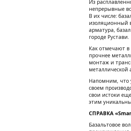
Из расплавленн
непрерывные вол
В их числе: баз
изоляционный в
арматура, база
городе Рустави.
Как отмечают в 
прочнее металли
монтаж и транс
металлической 
Напомним, что у
своем производс
свои истоки еще
этим уникальны
СПРАВКА «Smar
Базальтовое во