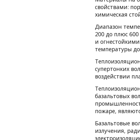
свойствами: по
химическая стой
Диапазон темпе
200 до плюс 60
и огнестойкими
температуры до 
Теплоизоляцион
супертонких во
воздействии пл
Теплоизоляцион
базальтовых во
промышленности
пожаре, являют
Базальтовые во
излучения, рад
электроизоляци