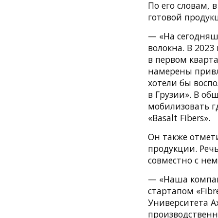
По его словам, 
готовой продук
— «На сегодняш
волокна. В 2023
в первом кварта
намерены привл
хотели бы восп
в Грузии». В о
мобилизовать г
«Basalt Fibers».
Он также отмет
продукции. Реч
совместно с не
— «Наша компан
стартапом «Fibr
Университета А
производственн