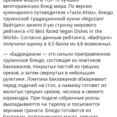
вегетерианских блюд мира. По версии
кулинарного путеводителя «Taste Atlas», блюдо
грузинской традиционной кухни «Nigvziani
Badrijani» заняло 6-ую строчку мирового
рейтинга «10 Best Rated Vegan Dishes in the
World». Согласно данным рейтинга, «Badrijani»
получили оценку в 4,5 балла из 4,8 возможных.
— «Бадриджани — это сильно приправленное
грузинское блюдо, состоящее из ломтиков
баклажанов, покрытых пастой из грецких
орехов, а затем свернутых в небольшие
рулетики. Ломтики баклажанов обжаривают
перед подачей на стол, а намазку готовят из
молотых грецких орехов, чеснока и свежего
кориандра. При подаче собранные роллы
выкладываются на тарелку и посыпаются
зернами граната. Блюдо готовится из
баклажан, подсолнечного масла, грецких