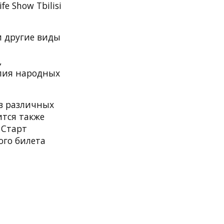
e Show Tbilisi
и другие виды
,
елия народных
 в различных
ится также
 Старт
ого билета