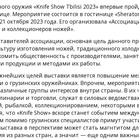
ого оружия «Knife Show Tbilisi 2023» впервые прой
ице. Мероприятие состоится в гостинице «Sherato
, 21 октября 2023 года. Его организовала «Ассоциац
 и коллекционеров ножей».
ставителей ассоциации, основная цель данного п
льтуру изготовления ножей, традиционного холод
акомить общественность с производителями, заня
ми продукции и методами их работы.
жнейших целей выставки является повышение м
и о грузинских оружейниках. Впрочем, мероприят
азличные группы интересов внутри страны. В их ч
улинарии и торговли, служат в силовых ведомствах
й, рыбалкой, коллекционированием, некоторыми 
я, что «Knife Show» вскоре станет событием межд
ем помимо грузинских специалистов примут участ
выставка в перспективе может стать магнтитом д
ия из разных стран, а значит — еще одним важн