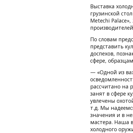
Выставка холодн
грузинской стол
Metechi Palace»
производителей
По словам пред
представить ку
доспехов, позн
сфере, образца
— «Одной из ва
осведомленност
рассчитано на р
занят в сфере к
увлечены охото
т.д. Мы надеемс
значения и в н
мастера. Наша 
холодного оруж