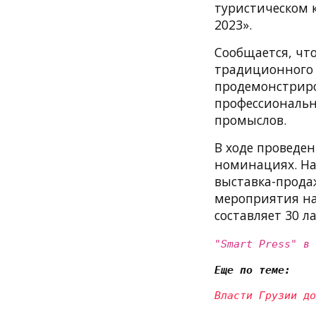
туристическом к
2023».
Сообщается, чт
традиционного х
продемонстриро
профессиональн
промыслов.
В ходе проведен
номинациях. На
выставка-прода
мероприятия наз
составляет 30 л
"Smart Press" в
Еще по теме:
Власти Грузии д