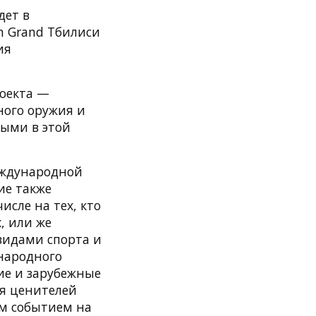
дет в
n Grand Тбилиси
ия
роекта —
ного оружия и
тыми в этой
еждународной
ие также
исле на тех, кто
, или же
видами спорта и
ународного
ие и зарубежные
ля ценителей
ым событием на