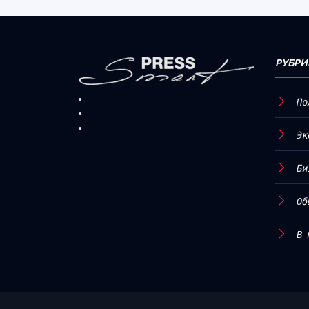
РУБРИ
По
Эк
Би
Об
В 