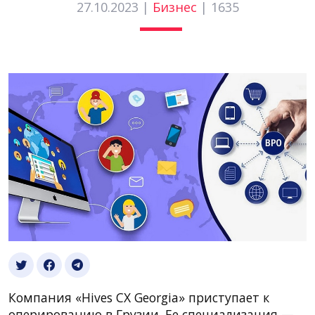
27.10.2023 |
Бизнес
|
1635
Компания «Hives CX Georgia» приступает к
оперированию в Грузии. Ее специализация —