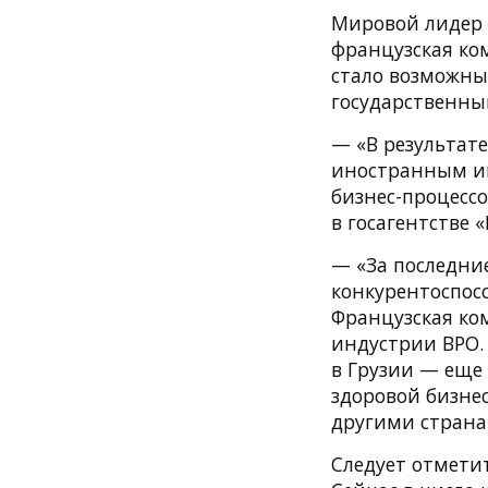
Мировой лидер в
французская ком
стало возможны
государственным
— «В результат
иностранным ин
бизнес-процессо
в госагентстве 
— «За последни
конкурентоспос
Французская ко
индустрии BPO.
в Грузии — еще
здоровой бизне
другими страна
Следует отметит