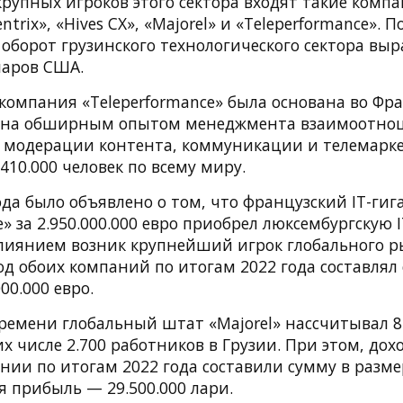
крупных игроков этого сектора входят такие компа
entrix», «Hives CX», «Majorel» и «Teleperformance». 
 оборот грузинского технологического сектора выр
ларов США.
компания «Teleperformance» была основана во Фр
естна обширным опытом менеджмента взаимоотно
 модерации контента, коммуникации и телемарке
410.000 человек по всему миру.
ода было объявлено о том, что французский IT-гиг
e» за 2.950.000.000 евро приобрел люксембургскую
 слиянием возник крупнейший игрок глобального р
д обоих компаний по итогам 2022 года составлял
00.000 евро.
времени глобальный штат «Majorel» нассчитывал 8
их числе 2.700 работников в Грузии. При этом, до
ии по итогам 2022 года составили сумму в размер
ая прибыль — 29.500.000 лари.