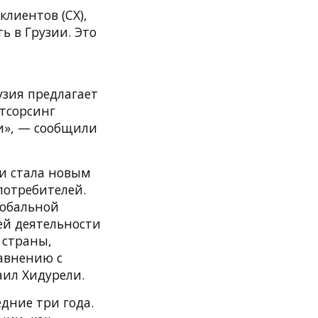
лиентов (CX),
ь в Грузии. Это
узия предлагает
тсорсинг
ии», — сообщили
 и стала новым
потребителей.
лобальной
ей деятельности
 страны,
равнению с
аил Хидурели.
едние три года.