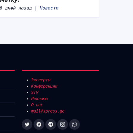
6 дней назад |
Новости
Эксперты
Конференции
STV
Реклама
О нас
mail@spress.ge