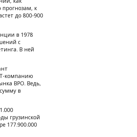
нии, как
По прогнозам, к
астет до 800-900
анции в 1978
шений с
тинга. В ней
ант
 IT-компанию
ынка BPO. Ведь,
 сумму в
1.000
ходы грузинской
е 177.900.000