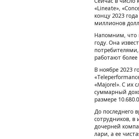
Сейчас в число 
«Lineate», «Conc
концу 2023 года
миллионов дол
Напомним, что 
году. Она изв
потребителями,
работают более 
В ноябре 2023 г
«Teleperformanc
«Majorel». С их
суммарный дохо
размере 10.680.0
До последнего 
сотрудников, в 
дочерней компан
лари, а ее чист