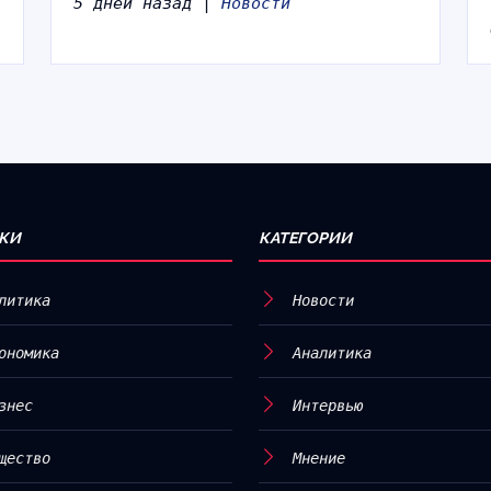
5 дней назад |
Новости
КИ
КАТЕГОРИИ
литика
Новости
ономика
Аналитика
знес
Интервью
щество
Мнение