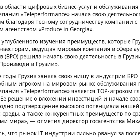
 области цифровых бизнес-услуг и обслуживания к
пания «Teleperformance» начала свою деятельност
м благодаря тесному сотрудничеству компании с
 агентством «Produce in Georgia».
е углубленного изучения преимуществ, которые Гр
весторам, ведущая мировая компания в сфере ау
в (BPO) решила начать свою деятельность в Груз
«Производи в Грузии».
е годы Грузия заняла свою нишу в индустрии BPO
обным игроком на мировом рынке обслуживания 
мпания «Teleperformance» является TOP-игроком г
 Ее решение о вложении инвестиций и начале сво
 одно подтверждение высокого потенциала нашей
с-среды, а также конкурентных преимуществ по с
ми мира», — отметил директор госагентства Мих
ь, что рынок IT индустрии сильно рванул за посл