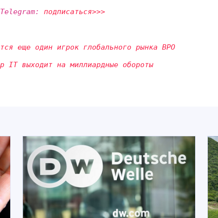
 Telegram:
подписаться>>>
тся еще один игрок глобального рынка BPO
р IT выходит на миллиардные обороты