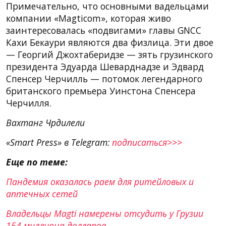
Примечательно, что основными вадельцами
компании «Magticom», которая живо
заинтересовалась «подвигами» главы GNCC
Кахи Бекаури являются два физлица. Эти двое
— Георгий Джохтаберидзе — зять грузинского
президента Эдуарда Шеварднадзе и Эдвард
Спенсер Черчилль — потомок легендарного
британского премьера Уинстона Спенсера
Черчилля.
Вахтанг Чрдилели
«Smart Press» в Telegram:
подписаться>>>
Еще по теме:
Пандемия оказалась раем для ритейловых и
аптечных сетей
Владельцы Magti намерены отсудить у Грузии
154 миллиона долларов