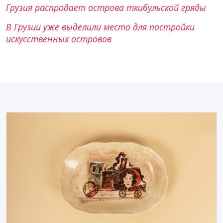
Грузия распродает острова ткибульской гряды
В Грузии уже выделили место для постройки
искусственных островов