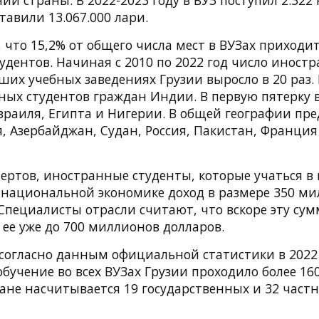
ий страны. В 2022-2023 году в ВУЗ поступил 2.322
ставили 13.067.000 лари.
что 15,2% от общего числа мест в ВУЗах приходи
удентов. Начиная с 2010 по 2022 год число иност
ших учебных заведениях Грузии выросло в 20 раз.
ных студентов граждан Индии. В первую пятерку 
зраиля, Египта и Нигерии. В общей географии пр
 Азербайджан, Судан, Россия, Пакистан, Франция
ертов, иностранные студенты, которые учаться в 
 национальной экономике доход в размере 350 м
 Специалисты отрасли считают, что вскоре эту су
 ее уже до 700 миллионов долларов.
согласно данным официальной статистики в 2022
обучение во всех ВУЗах Грузии проходило более 16
ране насчитывается 19 государственных и 32 частн