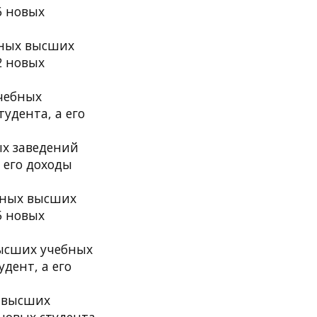
6 новых
стных высших
2 новых
учебных
тудента, а его
ых заведений
а его доходы
астных высших
5 новых
 высших учебных
удент, а его
х высших