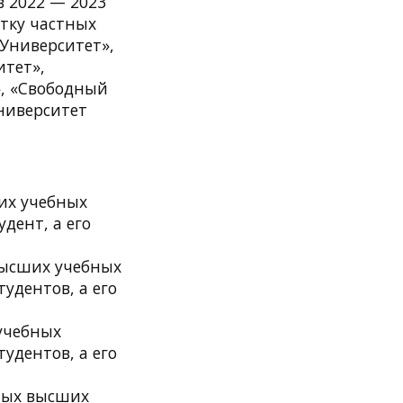
в 2022 — 2023
ятку частных
Университет»,
итет»,
», «Свободный
ниверситет
ших учебных
удент, а его
 высших учебных
тудентов, а его
 учебных
тудентов, а его
стных высших