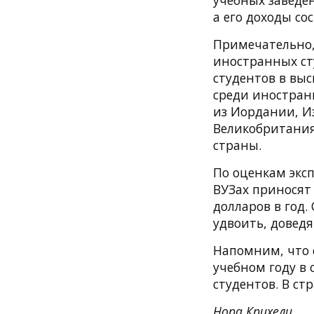
учебных заведен
а его доходы со
Примечательно, 
иностранных ст
студентов в выс
среди иностран
из Иордании, И
Великобритания,
страны.
По оценкам эксп
ВУЗах приносят
долларов в год.
удвоить, доведя
Напомним, что 
учебном году в 
студентов. В ст
Нора Крихели