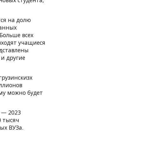
 новых студента,
тся на долю
ранных
 Больше всех
входят учащиеся
едставлены
 и другие
грузинскизх
иллионов
мму можно будет
 — 2023
0 тысяч
ых ВУЗа.