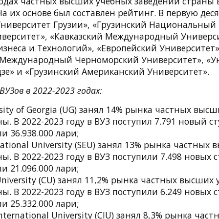
ходах частных высших учебных заведений страны 
На их основе был составлен рейтинг. В первую дес
Университет Грузии», «Грузинский Национальный 
иверситет», «Кавказский Международный Универс
изнеса и Технологий», «Европейский Университет
«Международный Черноморский Университет», «У
дзе» и «Грузинский Американский Университет».
ВУЗов в 2022-2023 годах:
rsity of Georgia (UG) занял 14% рынка частных выс
ы. В 2022-2023 году в ВУЗ поступил 7.791 новый ст
и 36.938.000 лари;
National University (SEU) занял 13% рынка частных
ы. В 2022-2023 году в ВУЗ поступили 7.498 новых с
и 21.096.000 лари;
University (CU) занял 11,2% рынка частных высших
ы. В 2022-2023 году в ВУЗ поступили 6.249 новых с
и 25.332.000 лари;
nternational University (CIU) занял 8,3% рынка ча