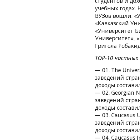
студентов и до
учебных годах. 
ВУЗов вошли: «
«Кавказский Ун
«Университет Б
Университет», 
Григола Робаки
TOP-10 частных 
— 01. The Unive
заведений стран
доходы составил
— 02. Georgian 
заведений стран
доходы составил
— 03. Caucasus 
заведений стран
доходы составил
— 04. Caucasus I