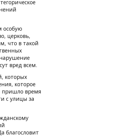
атегорическое
мнений
м особую
о, церковь,
м, что в такой
ственных
 нарушение
ут вред всем.
й, которых
ения, которое
о пришло время
и с улицы за
ажданскому
ий
Да благословит