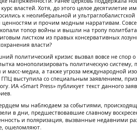
ядке напряженности. Ранее церковь поддержала н
курс властей. Хотя, до этого целое десятилетие 
осились к неолиберальной и ультраглобалистской 
 ценностям и прочим модным нарративам. Совс
откопали топор войны и вышли на тропу политбат
говым листком из правых консервативных лозунг
сохранения власти?
ний политический кризис вызвал вовсе не спор 
опытка монополизировать политическую систему, п
 и масс-медиа, а также угроза международной из
, ГПЦ выступила со специальным заявлением, при
огу. ИА «Smart Press» публикует текст данного заяв
иев.
ердцем мы наблюдаем за событиями, происходя
авели в дни, предшествовавшие славному воскрес
енность и поляризация, вызванные недавними ра
е, ошеломляют.