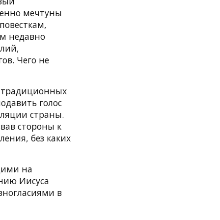
овый
именно мечтуны
повесткам,
ем недавно
алий,
ов. Чего не
о традиционных
одавить голос
оляции страны.
звав стороны к
ления, без каких
щими на
ению Иисуса
зногласиями в