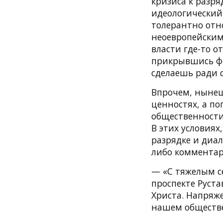
кризиса к разр
идеологический 
толерантно отн
неоевропейским
власти где-то 
прикрывшись фи
сделаешь ради 
Впрочем, нынеш
ценностях, а п
общественности
В этих условиях
разрядке и диал
либо комментар
— «С тяжелым с
проспекте Руст
Христа. Напряж
нашем обществ