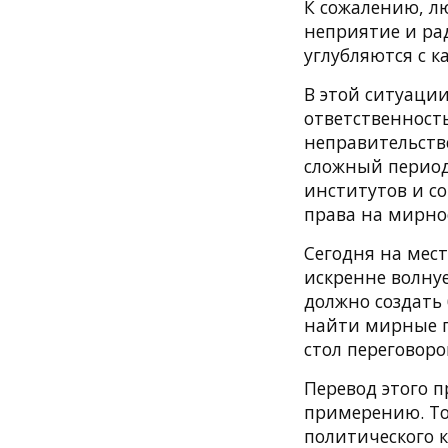
К сожалению, лю
неприятие и ра
углубляются с к
В этой ситуации
ответственность
неправительств
сложный период
институтов и с
права на мирно
Сегодня на мес
искренне волнуе
должно создать
найти мирные п
стол переговоро
Перевод этого п
примерению. То
политического 