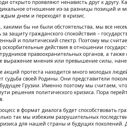
ди открыто проявляют ненависть друг к другу. К
дикальное отношение из-за разницы позиций и 
аждым днем ​​и переходят в кризис.
, какими бы ни были обстоятельства, мы все несе
 за защиту гражданского спокойствия – государств
енный и политический спектр. Поэтому мы считае
 оскорбительные действия в отношении государ
отрудников правоохранительных органов, а также
е выражение мнения или превышение силы, нанес
те акций протеста находится много молодых люде
т судьба своей Родины. Они представители покол
 будущее Грузии. Именно поэтому мы считаем, чт
ути решения политического кризиса. Пора перейт
в.
роцесс в формат диалога будет способствовать гр
лько так мы избежим разрушительных последств
кризиса для нашей страны и будущих поколений. 