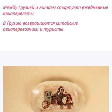
Между Грузией и Китаем стартуют ежедневные
авиаперелеты
В Грузию возвращаются китайские
авиаперевозчики и туристы