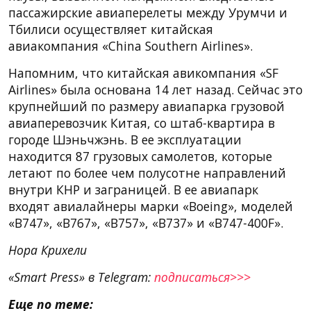
пассажирские авиаперелеты между Урумчи и
Тбилиси осуществляет китайская
авиакомпания «China Southern Airlines».
Напомним, что китайская авикомпания «SF
Airlines» была основана 14 лет назад. Сейчас это
крупнейший по размеру авиапарка грузовой
авиаперевозчик Китая, со штаб-квартира в
городе Шэньчжэнь. В ее эксплуатации
находится 87 грузовых самолетов, которые
летают по более чем полусотне направлений
внутри КНР и заграницей. В ее авиапарк
входят авиалайнеры марки «Boeing», моделей
«B747», «B767», «B757», «B737» и «B747-400F».
Нора Крихели
«Smart Press» в Telegram:
подписаться>>>
Еще по теме: