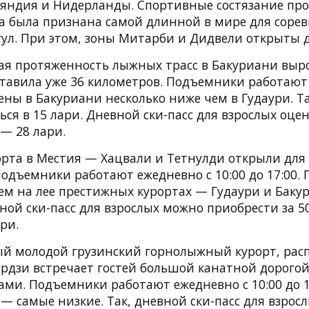
яндия и Нидерланды. Спортивные состязание про
сса была признана самой длинной в мире для соре
ул. При этом, зоны Митарби и Дидвели открыты 
щая протяженность лыжных трасс в Бакуриани выро
ставила уже 36 километров. Подъемники работают
 Цены в Бакуриани несколько ниже чем в Гудаури. Т
ся в 15 лари. Дневной ски-пасс для взрослых оцен
 — 28 лари.
орта в Местия — Хацвали и Тетнулди открыли для 
одъемники работают ежедневно с 10:00 до 17:00. 
ем на лее престижных курортах — Гудаури и Бакур
ной ски-пасс для взрослых можно приобрести за 50
ри.
ый молодой грузинский горнолыжный курорт, рас
рдзи встречает гостей большой канатной дорого
ми. Подъемники работают ежедневно с 10:00 до 1
— самые низкие. Так, дневной ски-пасс для взрос