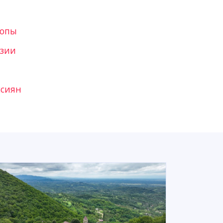
ропы
узии
ссиян