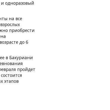
ся и одноразовый
нты на все
 взрослых
можно приобрести
ена
возрасте до 6
ее в Бакуриани
ревнования
 февраля пройдет
 состоится
ах этапов