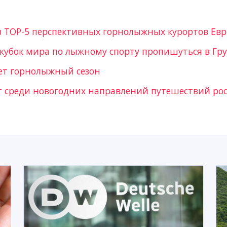
в TOP-5 перспективных горнолыжных курортов Ев
кубок мира по лыжному спорту пропишуться в Гр
ует горнолыжный сезон
т среди новогодних направлений путешествий ро