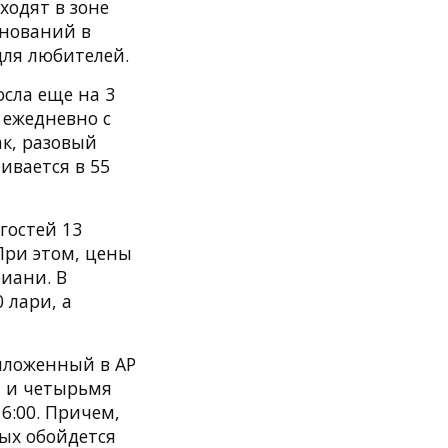
ходят в зоне
внований в
для любителей.
сла еще на 3
 ежедневно с
ак, разовый
ивается в 55
гостей 13
При этом, цены
иани. В
 лари, а
пложенный в АР
й и четырьмя
6:00. Причем,
лых обойдется