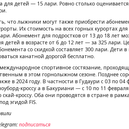
, а для детей — 15 лари. Ровно столько оценивает
ри.
ть, что лыжники могут также приобрести абонеме
рорты. Их стоимость на всех горных курортах для
лари. Абонемент для подростков от 13 до 18 лет 
ля детей в возрасте от 6 до 12 лет — за 325 лари. Ц
бонемента со скидкой составляет 300 лари. Дети в 
оваться канатной дорогой бесплатно.
международное спортивное состязание, проходящ
ственным в этом горнолыжном сезоне. Позднее со
кже в 2024 году. В частности в Гудаури с 03 по 04
ноуборд-кроссу а в Бакуриани — с 10 по 11 февраля
 скай-кроссу. Оба они проводятся в стране в рамк
под эгидой FIS.
вили
elegram:
подписаться