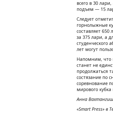
всего в 30 лари
подъем — 15 ла
Следует отмети
горнолыжные ку
составляет 650 
за 375 лари, а д
студенческого а
лет могут польз
Напомним, что 
станет не един
продолжаться та
состязание по с
соревнование по
мирового кубка 
Анна Вахтангиш
«Smart Press» в T