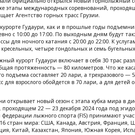
вали официально открылся новый горнолыжный с
же этапы международных соревнований, проходящ
общает Агентство горных трасс Грузии.
 курорте Гудаури, как и в прошлые годы подъемни
вно с 10:00 до 17:00. По выходным дням будут та
сы для ночного катания с 20:00 до 22:00. К услуг
 кресельных, четыре гондольных и семь бугельных
жный курорт Гудаури включает в себя 30 трас раз
бщая протяженность — 80 километров. Что же каса
о подъема составляет 20 лари, а трехразового — 5
с для взрослого обойдется в 70 лари, а для детей о
и открывает новый сезон с этапа кубка мира в д
 проходящем 22 — 23 декабря 2024 года под эгид
федерации лыжного спорта (FIS) принимают учас
 16 стран мира: США, Канада, Австрия, Франция, 
ция, Китай, Казахстан, Япония, Южная Корея, Исп