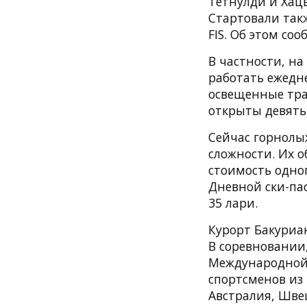
Тетнулди и Хац
Стартовали так
FIS. Об этом со
В частности, на
работать ежедне
освещенные трас
открыты девять
Сейчас горнолы
сложности. Их о
стоимость одног
Дневной ски-пас
35 лари.
Курорт Бакуриан
В соревновании,
Международной 
спортсменов из
Австралия, Шве