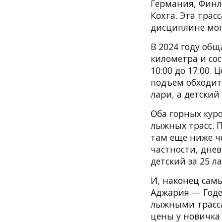
Германия, Финл
Кохта. Эта тра
дисциплине мог
В 2024 году об
километра и со
10:00 до 17:00.
подъем обходить
лари, а детский
Оба горных кур
лыжных трасс. П
там еще ниже ч
частности, днев
детский за 25 ла
И, наконец сам
Аджария — Годе
лыжными трасса
цены у новичка 