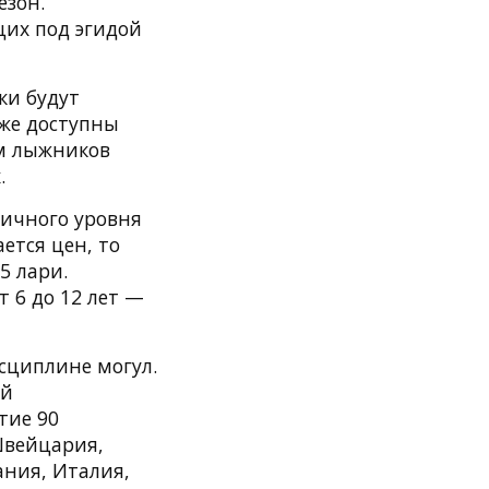
езон.
их под эгидой
ки будут
кже доступны
ам лыжников
.
личного уровня
ется цен, то
5 лари.
т 6 до 12 лет —
исциплине могул.
ой
тие 90
Швейцария,
ания, Италия,