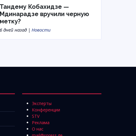
Тандему Кобахидзе —
Мдинарадзе вручили черную
метку?
6 дней назад |
Новости
Эксперты
Конференции
STV
Реклама
О нас
mail@spress.ge