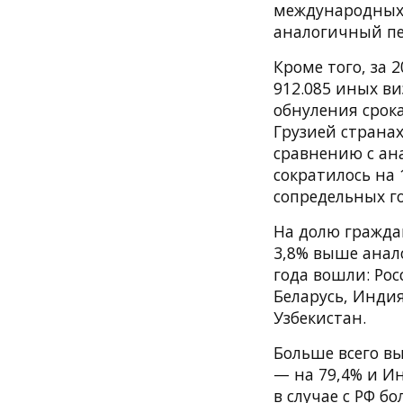
международных 
аналогичный пе
Кроме того, за 
912.085 иных ви
обнуления срока
Грузией странах
сравнению с ан
сократилось на 
сопредельных г
На долю граждан
3,8% выше анало
года вошли: Рос
Беларусь, Индия
Узбекистан.
Больше всего в
— на 79,4% и Ин
в случае с РФ б