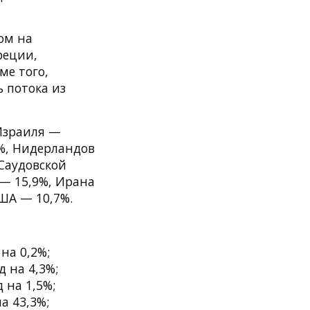
ом на
реции,
ме того,
 потока из
Израиля —
8%, Нидерландов
Саудовской
— 15,9%, Ирана
ША — 10,7%.
 на 0,2%;
д на 4,3%;
 на 1,5%;
а 43,3%;