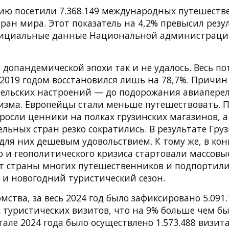
узию посетили 7.368.149 международных путешеств
тран мира. Этот показатель на 4,2% превысил резу
официальные данные Национальной администраци
допандемической эпохи так и не удалось. Весь по
 2019 годом восстановился лишь на 78,7%. Причин
ельских настроений — до подорожания авиаперел
ризма. Европейцы стали меньше путешествовать. 
росли ценники на полках грузинских магазинов, 
льных стран резко сократились. В результате Груз
для них дешевым удовольствием. К тому же, в конц
 и геополитического кризиса стартовали массовы
т страны многих путешественников и подпортил
 и новогодний туристический сезон.
ства, за весь 2024 год было зафиксировано 5.091.
уристических визитов, что на 9% больше чем был
ртале 2024 года было осуществлено 1.573.488 визит