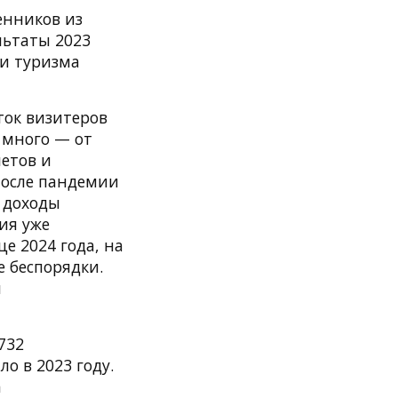
енников из
льтаты 2023
и туризма
ток визитеров
 много — от
етов и
После пандемии
а доходы
ия уже
е 2024 года, на
е беспорядки.
и
732
о в 2023 году.
а