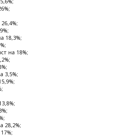
5,6%;
26%;
 26,4%;
,9%;
а 18,3%;
9%;
ост на 18%;
,2%;
8%;
а 3,5%;
15,9%;
%;
13,8%;
3%;
%;
а 28,2%;
 17%;