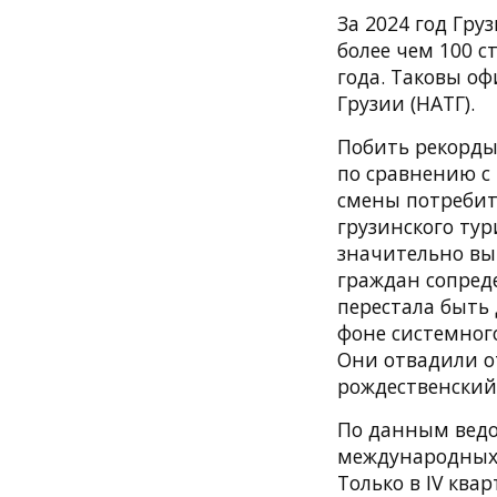
За 2024 год Гр
более чем 100 с
года. Таковы 
Грузии (НАТГ).
Побить рекорды 
по сравнению с
смены потребит
грузинского ту
значительно вы
граждан сопреде
перестала быть 
фоне системного
Они отвадили о
рождественский
По данным ведом
международных т
Только в IV ква