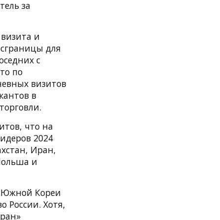
тель за
 визита и
госграницы для
оседних с
то по
невных визитов
кантов в
торговли.
итов, что на
лидеров 2024
ахстан, Иран,
Польша и
, Южной Кореи
о России. Хотя,
аран»