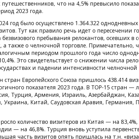
путешественников, что на 4,5% превысило показа
риод 2023 года.
2024 год было осуществлено 1.364.322 однодневных
зитов. Тут как правило речь идет о пересечении 
 безвизового пребывания релокантов, осевших в с
, а также о челночной торговле. Примечательно, ч
алогичным периодом прошлого года число однод
10,4%. Это свидетельствует о снижении числа рело
осударствах и падении интенсивности челночной 
 стран Европейского Союза пришлось 438.414 виз
гичного показателя 2023 года. В TOP-15 стран — 
сия, Турция, Армения, Израиль, Азербайджан, Каз
, Украина, Китай, Саудовская Аравия, Германия, 
ыросло количество визитеров из Китая — на 83,4%
дии — на 46,8%. Турция вновь уступила первенств
ольшая часть визитов опять пришлась на т.н. «виз