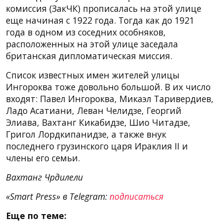
комиссия (ЗакЧК) прописалась на этой улице
еще начиная с 1922 года. Тогда как до 1921
года в одном из соседних особняков,
расположенных на этой улице заседала
британская дипломатическая миссия.
Список известных имен жителей улицы
Ингороква тоже довольно большой. В их число
входят: Павел Ингороква, Микаэл Таривердиев,
Ладо Асатиани, Леван Челидзе, Георгий
Элиава, Вахтанг Кикабидзе, Шио Читадзе,
Григол Лордкипанидзе, а также внук
последнего грузинского царя Ираклия II и
члены его семьи.
Вахтанг Чрдилели
«Smart Press» в Telegram:
подписаться
Еще по теме: