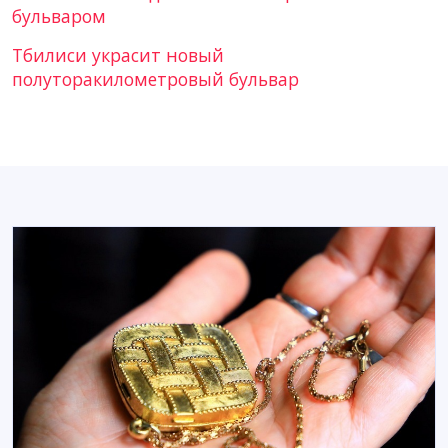
бульваром
Тбилиси украсит новый
полуторакилометровый бульвар