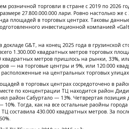
 розничной торговли в стране с 2019 по 2026 го
размере 27.800.000.000 лари. Ровно настолько же с 
нда площадей в торговых центрах. Таковы данные
подготовленного инвестиционной компанией «Gal
в докладе G&T, на конец 2025 года в грузинской с
всего 1.300.000 квадратных метров торговых площ
0 квадратных метров пришлось на рынки, 33%, или
ров — на торговые центры и 9%, или 120.000 ква
 расположенные на центральных торговых улицах 
лощадей в торговых центрах сосредоточено в рай
 месте по концентрации ТЦ находится район Дид
анял район Сабуртало — 13%. Четврертая позиция 
 10%. Тогда, как на все остальные раойны города
Ц составила 430.000 квадратных метров. За посл
60%.