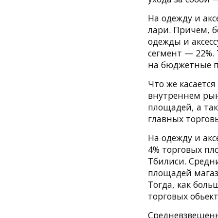
На одежду и акс
лари. Причем, 
одежды и аксес
сегмент — 22%. 
на бюджетные п
Что же касается
внутреннем рын
площадей, а та
главных торгов
На одежду и акс
4% торговых пл
Тбилиси. Средн
площадей магаз
Тогда, как бол
торговых обьек
Средневзвешенн