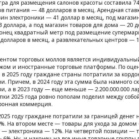
тра для размещения салонов красоты составила 74
ов питания — 48 долларов в месяц. Арендная став
зин электроники — 41 доллар в месяц, под магази
3 доллара, а под магазин товаров для дома — 20 д
аконец квадратный метр под размещение супермар
 долларов в месяц, а развлекательных центров — 
ентом торговых моллов является индивидуальн
ежом и иностранные торговые платформы. По оцен
 в 2025 году граждане страны потратили за корд
ари. Причем, в 2024 году эта сумма была намного 
ари, а в 2023 году — еще меньше — 2.200.000.000 л
пки 2025 года ровно пополам поделил между собо
ронная коммерция.
2025 году граждане потратили за границей денег 
%. На втором месте — товары для ухода за домом
е — электроника — 12%. На четвертой позиции — 
— 6%. Ну, и наконец на все иные товарные группы