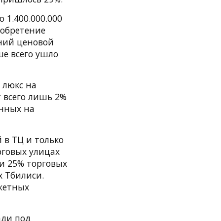
 1.400.000.000
иобретение
дний ценовой
ше всего ушло
 люкс на
 всего лишь 2%
енных на
 в ТЦ и только
рговых улицах
и 25% торговых
х Тбилиси.
джетных
ади под