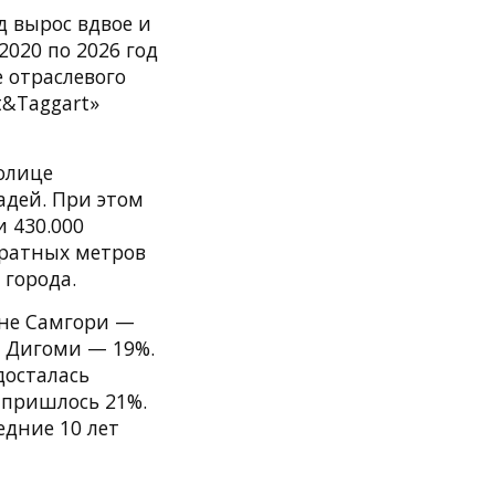
д вырос вдвое и
2020 по 2026 год
 отраслевого
t&Taggart»
толице
адей. При этом
 430.000
дратных метров
города.
оне Самгори —
и Дигоми — 19%.
досталась
 пришлось 21%.
едние 10 лет