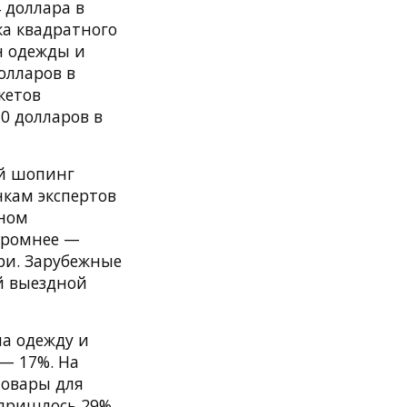
 доллара в
ка квадратного
н одежды и
олларов в
кетов
10 долларов в
ый шопинг
кам экспертов
оном
скромнее —
ари. Зарубежные
й выездной
на одежду и
 — 17%. На
товары для
 пришлось 29%.