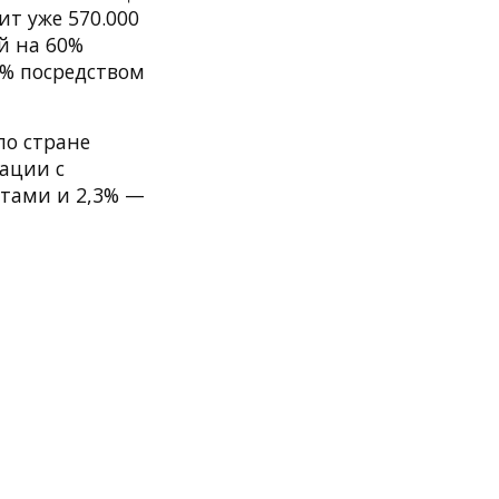
ит уже 570.000
й на 60%
0% посредством
по стране
рации с
тами и 2,3% —