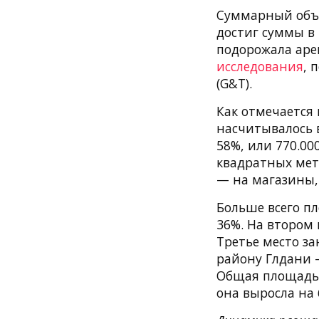
Суммарный объем
достиг суммы в 
подорожала аре
исследования
, 
(G&T).
Как отмечается 
насчитывалось 
58%, или 770.00
квадратных мет
— на магазины,
Больше всего п
36%. На втором
Третье место з
району Глдани —
Общая площадь Т
она выросла на 