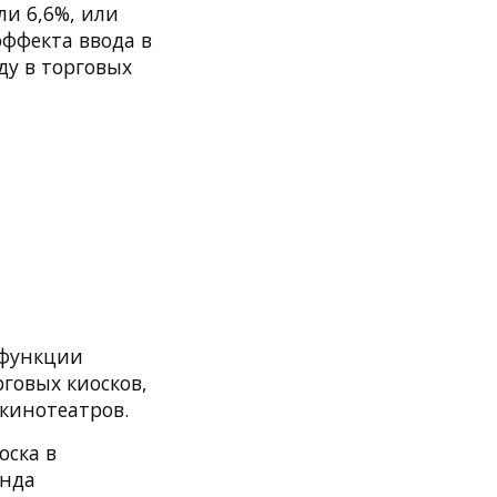
ли 6,6%, или
эффекта ввода в
ду в торговых
 функции
говых киосков,
 кинотеатров.
оска в
енда