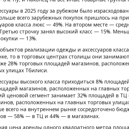
ессуары в 2025 году за рубежом было израсходовано
больше всего зарубежных покупок пришлось на пр
суаров класса люкс — 49%. На втором месте — сре
Третью строчку занял высокий класс — 15%. Мень
окупки — 13%.
 объектов реализации одежды и аксессуаров класса
ке, то в торговых центрах столицы они занимают
кже 28% торговых площадей магазинов, располож
ых улицах Тбилиси.
ессуары высокого класса приходиться 8% площадей
ощадей магазинов, расположенных на главных то
ий ценовой сегмент занимает 32% площадей в ТЦ 
инов, расположенных на главных торговых улица
ьше всего на внутреннем рынке сосредоточено бю
тов — 58% — в ТЦ и 44% — в магазинах.
ая цена аренды одного квадратного метра площ