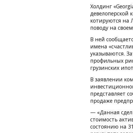
Холдинг «Georgi
девелоперской 
котируются на 
поводу на сво
В ней сообщает
имена «счастли
указываются. За
профильных рис
грузинских ипо
В заявлении ком
инвестиционной
представляет с
продаже предпр
— «Данная сдел
стоимость актив
состоянию на 31