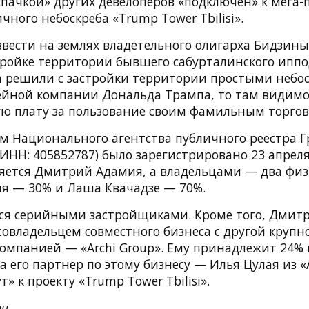
«пачкой» других девелоперов «подключен» к мега-
чного небоскреба «Trump Tower Tbilisi».
звести на землях владетельного олигарха Бидзин
стройке территории бывшего сабурталинского иппо
а решили с застройки территории простыми небос
мейной компании Дональда Трампа, то там видим
ю плату за пользование своим фамильным торгов
м Национального агентства публичного реестра 
 (ИНН: 405852787) было зарегистрировано 23 апреля
яется Дмитрий Адамия, а владельцами — два физ
 — 30% и Лаша Квачадзе — 70%.
ся серийными застройщиками. Кроме того, Дмит
совладельцем совместного бизнеса с другой крупн
компанией — «Archi Group». Ему принадлежит 24%
», а его партнер по этому бизнесу — Илья Цулая из «
» к проекту «Trump Tower Tbilisi».
ли