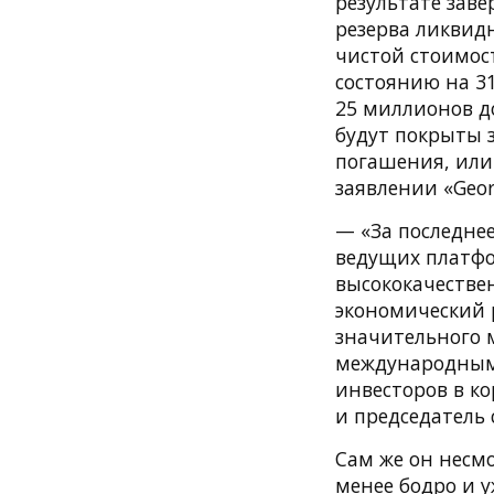
результате зав
резерва ликвидн
чистой стоимост
состоянию на 31
25 миллионов д
будут покрыты 
погашения, или 
заявлении «Georg
— «За последнее
ведущих платфо
высококачестве
экономический 
значительного м
международным
инвесторов в к
и председатель 
Сам же он несм
менее бодро и у