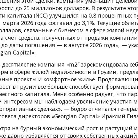
ершения этой сделки, компания уменьшит целевой
ости до 25 миллионов долларов. В результате это
и капитала (NCC) улучшился на 0,8 процентных п
 марта 2026 года составил до 3,1%. Текущие обли
олларов, связанные с бизнесом в сфере жилой не
за счет средств, полученных от продажи компании
до даты погашения — в августе 2026 года», — ука
ian Capital».
 десятилетие компания «m2″ зарекомендовала себ
рм в сфере жилой недвижимости в Грузии, предл
нные проекты и комфортное жилье. Продолжающ
рост в Грузии все больше способствует формиров
естного капитала. Меня особенно радует, что пар
 интересом мы наблюдаем увеличение участия м
орпоративных сделках», — бодро отчитался генер
совета директоров «Georgian Capital» Ираклий Гил
отря на бурный экономический рост и растущий и
же давно избавляется от своих собственных акций 