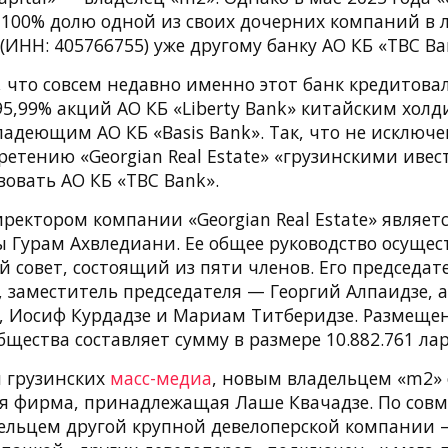
л 100% долю одной из своих дочерних компаний в
 (ИНН: 405766755) уже другому банку АО КБ «TBC Ba
 что совсем недавно именно этот банк кредитовал
5,99% акций АО КБ «Liberty Bank» китайским холд
ладеющим АО КБ «Basis Bank». Так, что не исключен
ретению «Georgian Real Estate» «грузинскими иве
овать АО КБ «TBC Bank».
ректором компании «Georgian Real Estate» являет
ы Гурам Ахвледиани. Ее общее руководство осущес
 совет, состоящий из пяти членов. Его председа
заместитель председателя — Георгий Алпаидзе, а
 Иосиф Курдадзе и Мариам Титберидзе. Размеще
щества составляет сумму в размере 10.882.761 лар
 грузинских
масс-медиа
, новым владельцем «m2» 
я фирма, принадлежащая Лаше Квачадзе. По совм
дельцем другой крупной девелоперской компании —