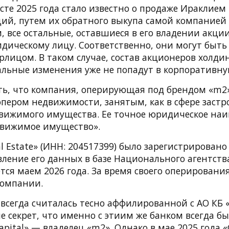
усте 2025 года стало известно о продаже Ираклием
ций, путем их обратного выкупа самой компанией 
м, все остальные, оставшиеся в его владении акц
дическому лицу. Соответственно, они могут быт
рлицом. В таком случае, состав акционеров холди
альные изменения уже не попадут в корпоративну
ть, что компания, оперирующая под брендом «m2»
пером недвижимости, занятым, как в сфере застро
вижимого имущества. Ее точное юридическое наи
движимое имущество».
al Estate» (ИНН: 204517399) было зарегистрировано 
вление его данных в базе Национального агентств
тся маем 2026 года. За время своего оперировани
компании.
всегда считалась тесно аффилированной с АО КБ «
 не секрет, что именно с этиим же банком всегда б
apital» — владелец «m2». Однако в мае 2025 года «