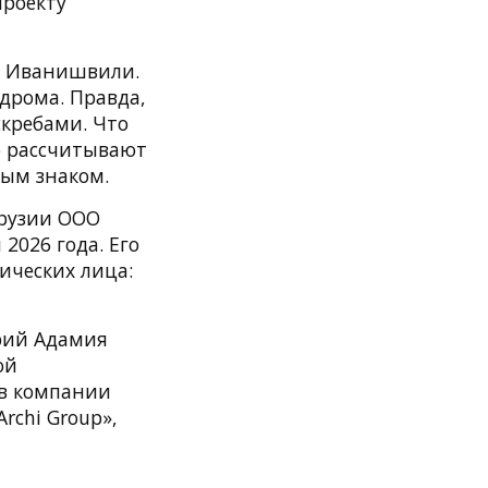
проекту
ы Иванишвили.
дрома. Правда,
кребами. Что
о рассчитывают
ым знаком.
Грузии ООО
 2026 года. Его
ических лица:
рий Адамия
ой
 в компании
Archi Group»,