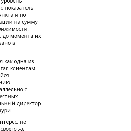
 уровень
го показатель
ункта и по
гации на сумму
движимости,
, до момента их
зано в
я как одна из
агая клиентам
ийся
анию
аллельно с
естных
альный директор
аури.
нтерес, не
своего же