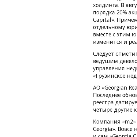
холдинга. В авг
порядка 20% ак
Capital». Приче
отдельному юри
вместе с этим ю
изменится и ре
Следует отмети
ведушим девело
управления нед
«Грузинское не
АО «Georgian Re
Последнее обно
реестра датируе
четыре другие 
Компания «m2» 
Georgia». Вовсе
и сам «Georgia C