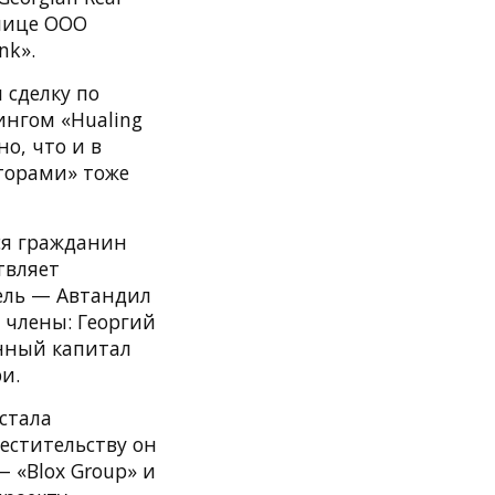
 лице ООО
nk».
 сделку по
ингом «Hualing
о, что и в
сторами» тоже
ся гражданин
твляет
тель — Автандил
 члены: Георгий
нный капитал
и.
стала
естительству он
 «Blox Group» и