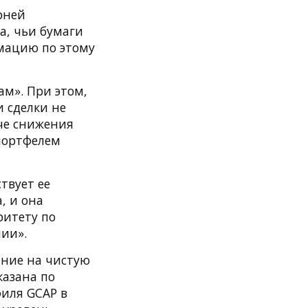
рней
а, чьи бумаги
мацию по этому
м». При этом,
 сделки не
аче снижения
портфелем
твует ее
, и она
ритету по
ии».
яние на чистую
казана по
филя GCAP в