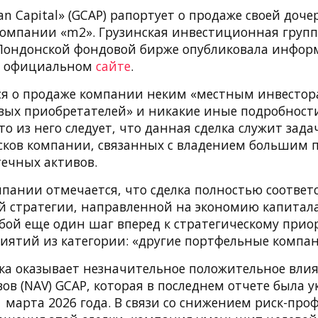
an Capital» (GCAP) рапортует о продаже своей доче
компании «m2». Грузинская инвестиционная групп
Лондонской фондовой бирже опубликовала инфор
ем официальном
сайте
.
ся о продаже компании неким «местным инвестора
вых приобретателей» и никакие иные подробности
то из него следует, что данная сделка служит зад
ков компании, связанных с владением большим 
течных активов.
пании отмечается, что сделка полностью соответс
 стратегии, направленной на экономию капитала
обой еще один шаг вперед к стратегическому прио
иятий из категории: «другие портфельные компан
ка оказывает незначительное положительное вли
ов (NAV) GCAP, которая в последнем отчете была у
 марта 2026 года. В связи со снижением риск-про