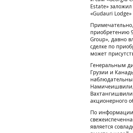
Estate» заложи
«Gudauri Lodge»
Примечательно,
приобретению 9
Group», давно в
сделке по приоб
может присутств
Генеральным ди
Грузии и Канад
наблюдательный
Намичеишвили, 
Вахтангишвили,
акционерного об
По информации
свежеиспеченна
является совла