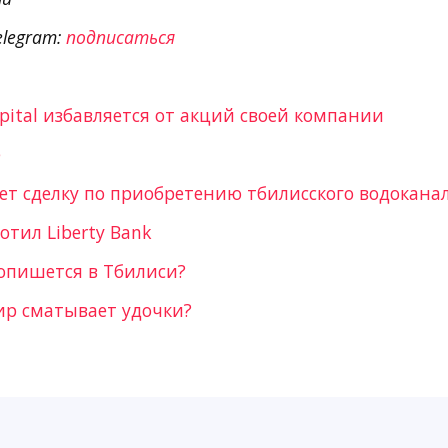
elegram:
подписаться
apital избавляется от акций своей компании
е
ает сделку по приобретению тбилисского водокана
отил Liberty Bank
опишется в Тбилиси?
р сматывает удочки?