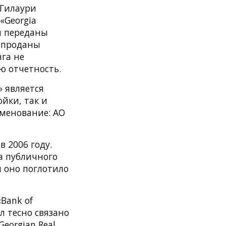
 Гилаури
«Georgia
ии переданы
ь проданы
нга не
ю отчетность.
 является
йки, так и
менование: АО
в 2006 году.
а публичного
я оно поглотило
Bank of
ыл тесно связано
Georgian Real