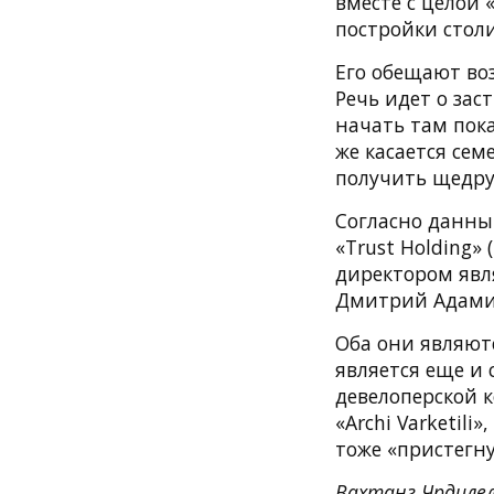
вместе с целой 
постройки столи
Его обещают во
Речь идет о за
начать там пок
же касается се
получить щедру
Согласно данны
«Trust Holding»
директором явл
Дмитрий Адамия
Оба они являют
является еще и 
девелоперской 
«Archi Varketili
тоже «пристегнут
Вахтанг Чрдиле